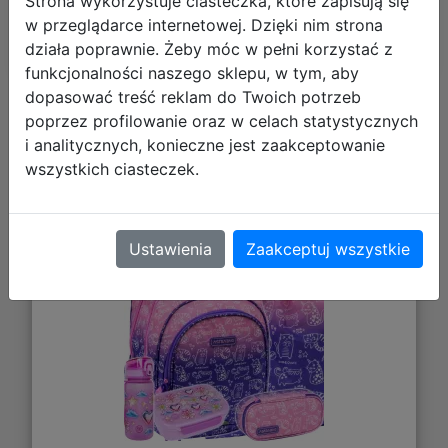
Polecane
Strona wykorzystuje ciasteczka, które zapisują się
w przeglądarce internetowej. Dzięki nim strona
działa poprawnie. Żeby móc w pełni korzystać z
funkcjonalności naszego sklepu, w tym, aby
dopasować treść reklam do Twoich potrzeb
poprzez profilowanie oraz w celach statystycznych
AstraBag Zestaw Szkolny Kitty 5el.
i analitycznych, konieczne jest zaakceptowanie
Plecak AB300 502026007 + Worek
wszystkich ciasteczek.
507026003 + Piórnik 503026010 +
Z17970 + Z18970
Ustawienia
Zaakceptuj wszystkie