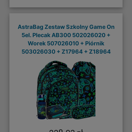
AstraBag Zestaw Szkolny Game On
5el. Plecak AB300 502026020 +
Worek 507026010 + Piórnik
503026030 + Z17964 + Z18964