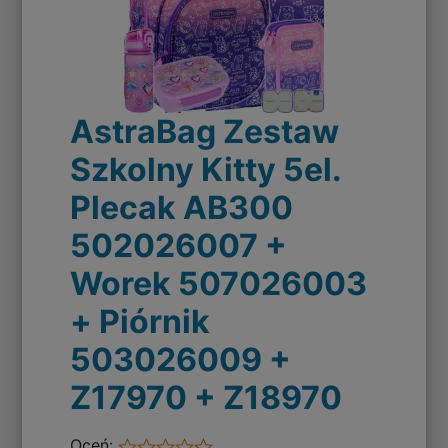
AstraBag Zestaw
Szkolny Kitty 5el.
Plecak AB300
502026007 +
Worek 507026003
+ Piórnik
503026009 +
Z17970 + Z18970
Oceń: