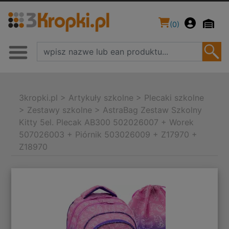
(
0
)
3kropki.pl
>
Artykuły szkolne
>
Plecaki szkolne
>
Zestawy szkolne
>
AstraBag Zestaw Szkolny
Kitty 5el. Plecak AB300 502026007 + Worek
507026003 + Piórnik 503026009 + Z17970 +
Z18970