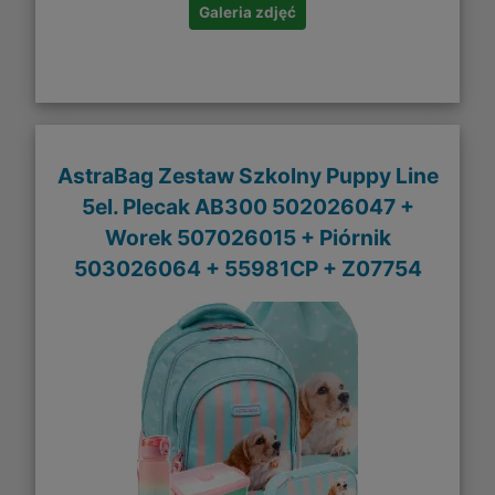
Galeria zdjęć
AstraBag Zestaw Szkolny Puppy Line
5el. Plecak AB300 502026047 +
Worek 507026015 + Piórnik
503026064 + 55981CP + Z07754