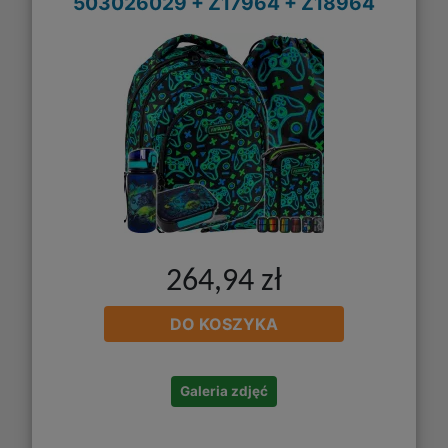
503026029 + Z17964 + Z18964
264,94 zł
DO KOSZYKA
Galeria zdjęć