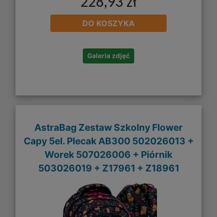
228,93 zł
DO KOSZYKA
Galeria zdjęć
AstraBag Zestaw Szkolny Flower
Capy 5el. Plecak AB300 502026013 +
Worek 507026006 + Piórnik
503026019 + Z17961 + Z18961