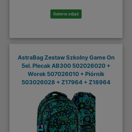
Galeria zdjęć
AstraBag Zestaw Szkolny Game On
5el. Plecak AB300 502026020 +
Worek 507026010 + Piórnik
503026028 + Z17964 + Z18964