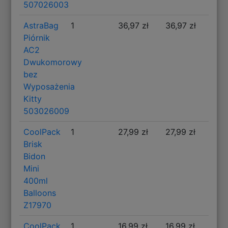
507026003
AstraBag
1
36,97 zł
36,97 zł
Piórnik
AC2
Dwukomorowy
bez
Wyposażenia
Kitty
503026009
CoolPack
1
27,99 zł
27,99 zł
Brisk
Bidon
Mini
400ml
Balloons
Z17970
CoolPack
1
16,99 zł
16,99 zł