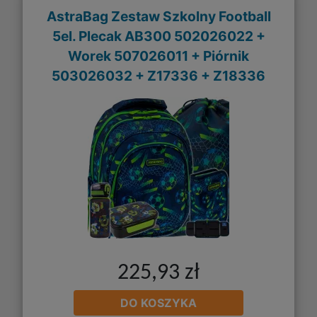
AstraBag Zestaw Szkolny Football
5el. Plecak AB300 502026022 +
Worek 507026011 + Piórnik
503026032 + Z17336 + Z18336
225,93 zł
DO KOSZYKA