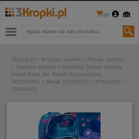
(
0
)
3kropki.pl
>
Artykuły szkolne
>
Plecaki szkolne
>
Zestawy szkolne
>
AstraBag Zestaw Szkolny
Sweet Koala 4el. Plecak Wycieczkowy
502025003 + Worek 507025001 + 511025001 +
511025002