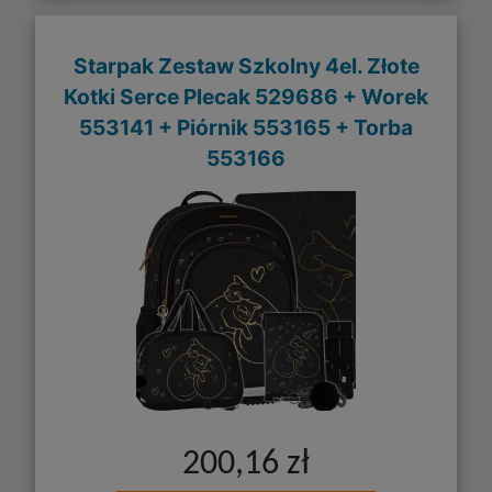
Starpak Zestaw Szkolny 4el. Złote
Kotki Serce Plecak 529686 + Worek
553141 + Piórnik 553165 + Torba
553166
200,16 zł