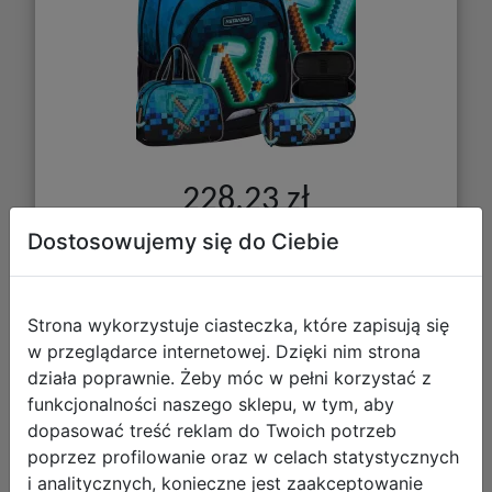
228,23 zł
Dostosowujemy się do Ciebie
DO KOSZYKA
Galeria zdjęć
Strona wykorzystuje ciasteczka, które zapisują się
w przeglądarce internetowej. Dzięki nim strona
działa poprawnie. Żeby móc w pełni korzystać z
funkcjonalności naszego sklepu, w tym, aby
dopasować treść reklam do Twoich potrzeb
poprzez profilowanie oraz w celach statystycznych
Astrabag Zestaw Szkolny Pixel Blue
i analitycznych, konieczne jest zaakceptowanie