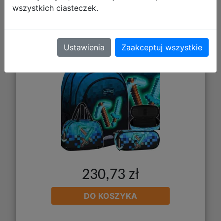
wszystkich ciasteczek.
4el. Plecak 502024093 + Worek
507024048 + Piórnik 552636 +
Torba 552616
Ustawienia
Zaakceptuj wszystkie
230,73 zł
DO KOSZYKA