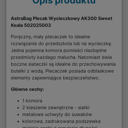
Opis produktu
AstraBag Plecak Wycieczkowy AK300 Sweet
Koala
502025003
Poręczny, mały plecaczek to idealne
rozwiązanie do przedszkola lub na wycieczkę.
Jedna pojemna komora pomieści niezbędne
przedmioty każdego malucha. Natomiast dwie
boczne siateczki są idealne do przechowywania
butelki z wodą. Plecaczek posiada odblaskowe
elementy zapewniające bezpieczeństwo.
Główne cechy:
1 komora
2 kieszenie zewnętrzne - siatki
metalowe uchwyty do suwaków
kolorowa, zadrukowana podszewka
miękkie szelki z regulacją długości