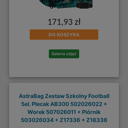
171,93 zł
DO KOSZYKA
Galeria zdjęć
AstraBag Zestaw Szkolny Football
5el. Plecak AB300 502026022 +
Worek 507026011 + Piórnik
503026034 + Z17336 + Z18336