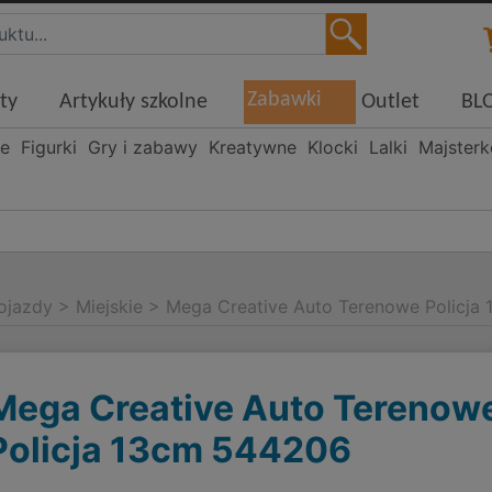
Zabawki
ty
Artykuły szkolne
Outlet
BL
ne
Figurki
Gry i zabawy
Kreatywne
Klocki
Lalki
Majster
ojazdy
>
Miejskie
>
Mega Creative Auto Terenowe Policja
Mega Creative Auto Terenow
Policja 13cm 544206