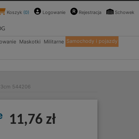
Koszyk
(
0
)
Logowanie
Rejestracja
Schowek
OG
Samochody i pojazdy
kowanie
Maskotki
Militarne
 13cm 544206
e
11,76 zł