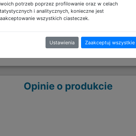
woich potrzeb poprzez profilowanie oraz w celach
tatystycznych i analitycznych, konieczne jest
tyczące zgodności produktu
aakceptowanie wszystkich ciasteczek.
Ustawienia
Zaakceptuj wszystkie
 13.12.2024
Opinie o produkcie