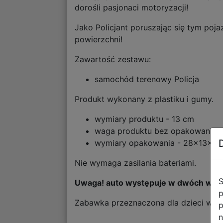
dorośli pasjonaci motoryzacji!
Jako Policjant poruszając się tym poja
powierzchni!
Zawartość zestawu:
samochód terenowy Policja
Produkt wykonany z plastiku i gumy.
wymiary produktu - 13 cm
waga produktu bez opakowania - 
wymiary opakowania - 28x13x12
Nie wymaga zasilania bateriami.
S
Uwaga! auto występuje w dwóch wersj
p
Zabawka przeznaczona dla dzieci w w
p
n