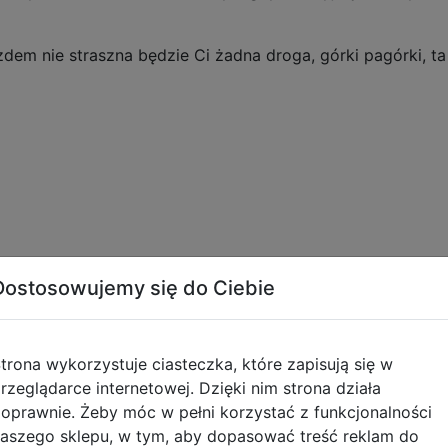
zdem nie straszna będzie Ci żadna droga, górki pagórki, t
0,11 kg
Dostosowujemy się do Ciebie
 cm
trona wykorzystuje ciasteczka, które zapisują się w
ach kolorystycznych. Kolor pojazdu wysyłamy losowo.
rzeglądarce internetowej. Dzięki nim strona działa
ieku: 3+.
oprawnie. Żeby móc w pełni korzystać z funkcjonalności
aszego sklepu, w tym, aby dopasować treść reklam do