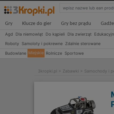
Gry
Klucze do gier
Gry bez prądu
Gadże
Agd
Dla niemowląt
Do kąpieli
Dla zwierząt
Edukacyj
Roboty
Samoloty i pokrewne
Zdalnie sterowane
Miejskie
Budowlane
Rolnicze
Sportowe
3kropki.pl
>
Zabawki
>
Samochody i p