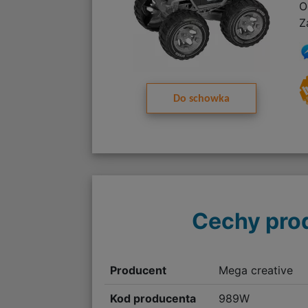
O
Z
Do schowka
Cechy pro
Producent
Mega creative
Kod producenta
989W