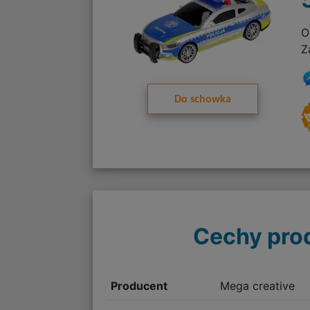
O
Z
Do schowka
Cechy pro
Producent
Mega creative