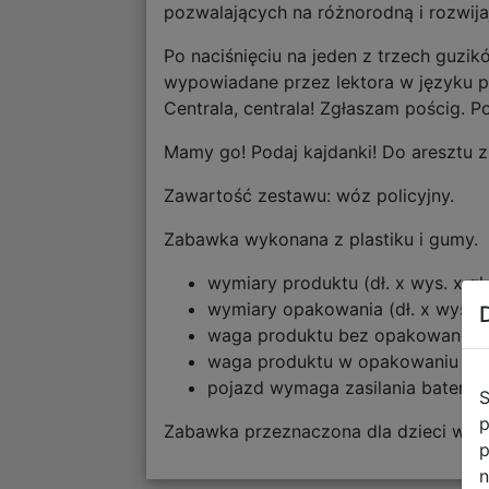
pozwalających na różnorodną i rozwij
Po naciśnięciu na jeden z trzech guz
wypowiadane przez lektora w języku po
Centrala, centrala! Zgłaszam pościg. 
Mamy go! Podaj kajdanki! Do aresztu z
Zawartość zestawu: wóz policyjny.
Zabawka wykonana z plastiku i gumy.
wymiary produktu (dł. x wys. x gł.
wymiary opakowania (dł. x wys. x 
waga produktu bez opakowania [k
waga produktu w opakowaniu [kg]
pojazd wymaga zasilania bateria
S
p
Zabawka przeznaczona dla dzieci wiek
p
n