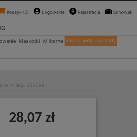
Koszyk
(
0
)
Logowanie
Rejestracja
Schowek
OG
Samochody i pojazdy
kowanie
Maskotki
Militarne
yjne Policja 552098
28,07 zł