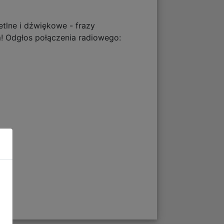
tlne i dźwiękowe - frazy
m! Odgłos połączenia radiowego: