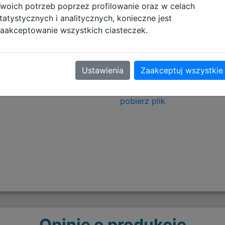
woich potrzeb poprzez profilowanie oraz w celach
tatystycznych i analitycznych, konieczne jest
tyczące zgodności produktu
aakceptowanie wszystkich ciasteczek.
Informacje o bezpieczeńs
Ustawienia
Zaakceptuj wszystkie
Ostrzeżenia
pobierz plik
Opinie o produkcie