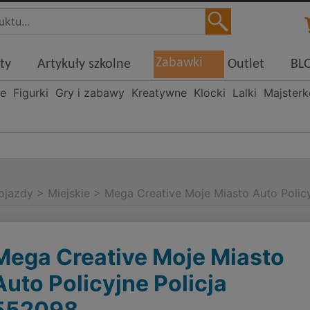
Zabawki
ty
Artykuły szkolne
Outlet
BL
ne
Figurki
Gry i zabawy
Kreatywne
Klocki
Lalki
Majster
ojazdy
>
Miejskie
>
Mega Creative Moje Miasto Auto Polic
Mega Creative Moje Miasto
Auto Policyjne Policja
552098