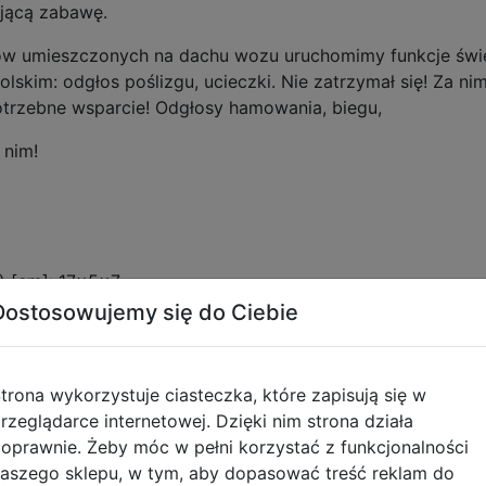
ającą zabawę.
ików umieszczonych na dachu wozu uruchomimy funkcje świe
lskim: odgłos poślizgu, ucieczki. Nie zatrzymał się! Za ni
Potrzebne wsparcie! Odgłosy hamowania, biegu,
 nim!
) [cm]: 17x5x7,
gł.) [cm]: 21x11x8,
Dostosowujemy się do Ciebie
g]: 0,08 kg,
: 0,15 kg,
mi 3 x AG13- załączono do zestawu.
trona wykorzystuje ciasteczka, które zapisują się w
rzeglądarce internetowej. Dzięki nim strona działa
u: 3+
oprawnie. Żeby móc w pełni korzystać z funkcjonalności
aszego sklepu, w tym, aby dopasować treść reklam do