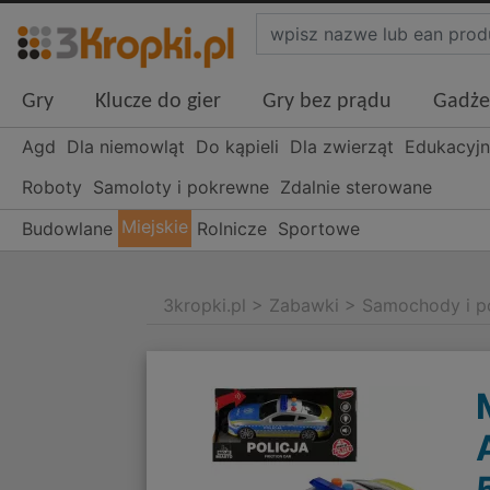
Gry
Klucze do gier
Gry bez prądu
Gadże
Agd
Dla niemowląt
Do kąpieli
Dla zwierząt
Edukacyj
Roboty
Samoloty i pokrewne
Zdalnie sterowane
Miejskie
Budowlane
Rolnicze
Sportowe
3kropki.pl
>
Zabawki
>
Samochody i p