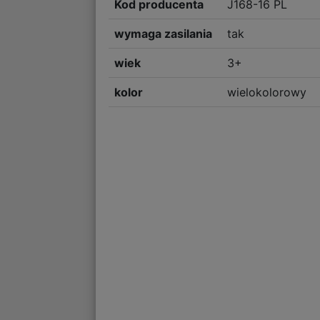
Kod producenta
J168-16 PL
wymaga zasilania
tak
wiek
3+
kolor
wielokolorowy