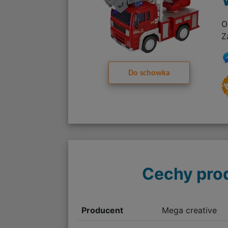
O
Z
Do schowka
Cechy pro
Producent
Mega creative