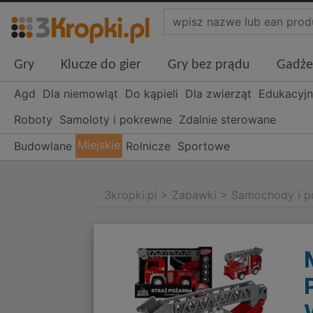
Gry
Klucze do gier
Gry bez prądu
Gadże
Agd
Dla niemowląt
Do kąpieli
Dla zwierząt
Edukacyj
Roboty
Samoloty i pokrewne
Zdalnie sterowane
Miejskie
Budowlane
Rolnicze
Sportowe
3kropki.pl
>
Zabawki
>
Samochody i p