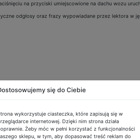
aciśnięciu na przyciski umiejscowione na dachu wozu uru
tyczne odgłosy oraz frazy wypowiadane przez lektora w j
nty.
Dostosowujemy się do Ciebie
cm
 12 cm
trona wykorzystuje ciasteczka, które zapisują się w
rzeglądarce internetowej. Dzięki nim strona działa
oprawnie. Żeby móc w pełni korzystać z funkcjonalności
x AG - 13 (1,5V) dołączono do zabawki.
aszego sklepu, w tym, aby dopasować treść reklam do