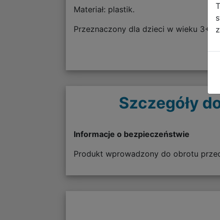
T
Materiał: plastik.
s
Przeznaczony dla dzieci w wieku 3+.
z
Szczegóły do
Informacje o bezpieczeństwie
Produkt wprowadzony do obrotu przed