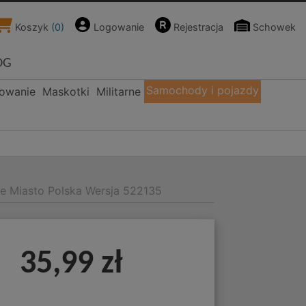
Koszyk
(
0
)
Logowanie
Rejestracja
Schowek
OG
Samochody i pojazdy
kowanie
Maskotki
Militarne
e Miasto Polska Wersja 522135
35,99 zł