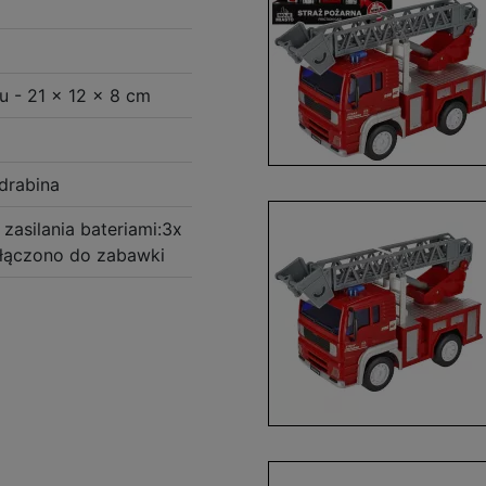
u - 21 x 12 x 8 cm
drabina
asilania bateriami:3x
ołączono do zabawki