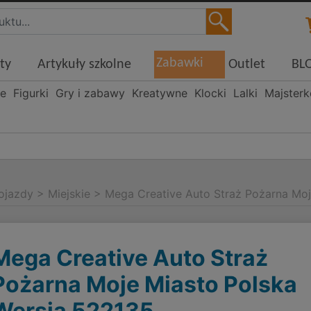
Zabawki
ty
Artykuły szkolne
Outlet
BL
ne
Figurki
Gry i zabawy
Kreatywne
Klocki
Lalki
Majster
ojazdy
>
Miejskie
>
Mega Creative Auto Straż Pożarna Moj
Mega Creative Auto Straż
Pożarna Moje Miasto Polska
Wersja 522135