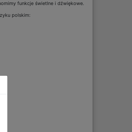
chomimy funkcje świetlne i dźwiękowe.
ęzyku polskim: