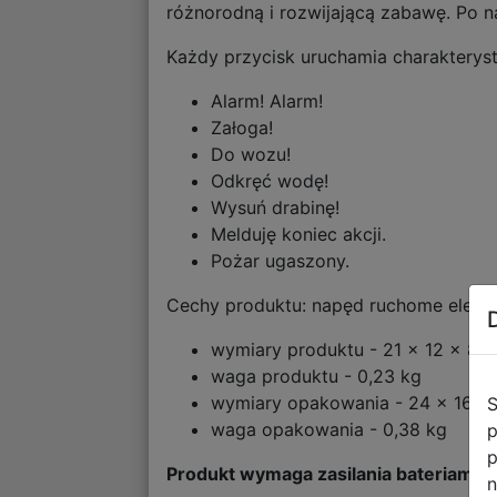
różnorodną i rozwijającą zabawę. Po n
Każdy przycisk uruchamia charakterys
Alarm! Alarm!
Załoga!
Do wozu!
Odkręć wodę!
Wysuń drabinę!
Melduję koniec akcji.
Pożar ugaszony.
Cechy produktu: napęd ruchome eleme
wymiary produktu - 21 x 12 x 8 
waga produktu - 0,23 kg
wymiary opakowania - 24 x 16 x
S
waga opakowania - 0,38 kg
p
p
Produkt wymaga zasilania bateriami:3
n