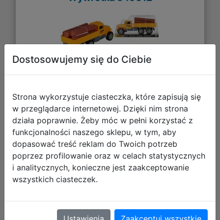
Dostosowujemy się do Ciebie
Strona wykorzystuje ciasteczka, które zapisują się
w przeglądarce internetowej. Dzięki nim strona
17,42 zł
działa poprawnie. Żeby móc w pełni korzystać z
funkcjonalności naszego sklepu, w tym, aby
DO KOSZYKA
dopasować treść reklam do Twoich potrzeb
poprzez profilowanie oraz w celach statystycznych
i analitycznych, konieczne jest zaakceptowanie
Galeria zdjęć
wszystkich ciasteczek.
Ustawienia
Zaakceptuj wszystkie