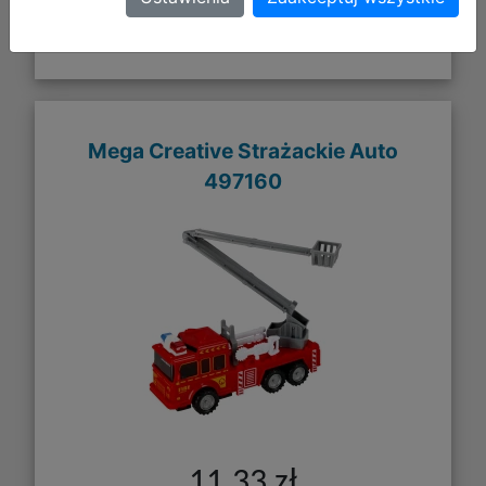
Mega Creative Strażackie Auto
497160
11,33 zł