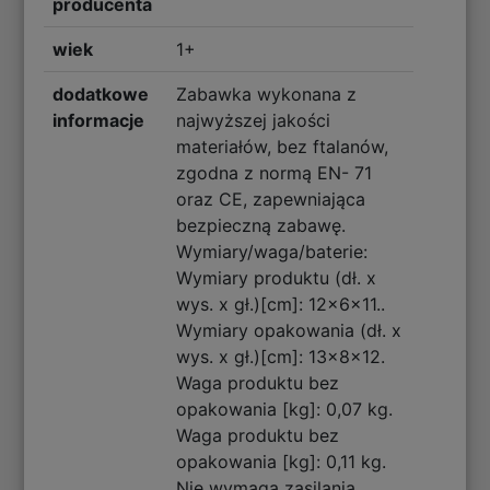
producenta
wiek
1+
dodatkowe
Zabawka wykonana z
informacje
najwyższej jakości
materiałów, bez ftalanów,
zgodna z normą EN- 71
oraz CE, zapewniająca
bezpieczną zabawę.
Wymiary/waga/baterie:
Wymiary produktu (dł. x
wys. x gł.)[cm]: 12x6x11..
Wymiary opakowania (dł. x
wys. x gł.)[cm]: 13x8x12.
Waga produktu bez
opakowania [kg]: 0,07 kg.
Waga produktu bez
opakowania [kg]: 0,11 kg.
Nie wymaga zasilania