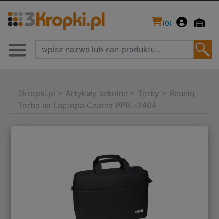
(
0
)
3kropki.pl
>
Artykuły szkolne
>
Torby
>
Beuniq
Torba na Laptopa Czarna PPBL-2404