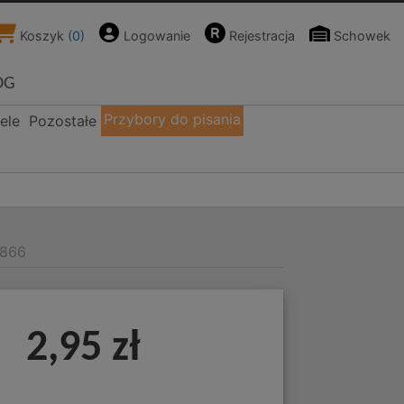
Koszyk
(
0
)
Logowanie
Rejestracja
Schowek
OG
Przybory do pisania
ele
Pozostałe
7866
2,95 zł