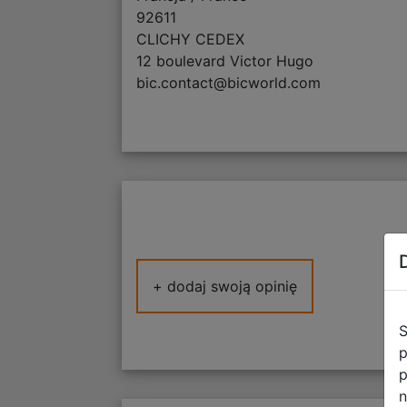
92611
CLICHY CEDEX
12 boulevard Victor Hugo
bic.contact@bicworld.com
+ dodaj swoją opinię
S
p
p
n