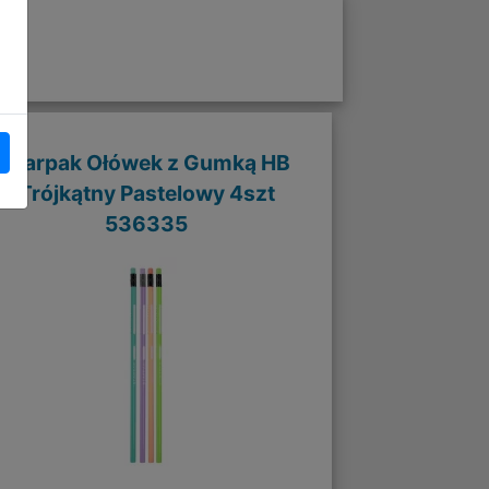
Starpak Ołówek z Gumką HB
Trójkątny Pastelowy 4szt
536335