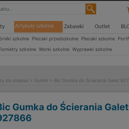
Artykuły szkolne
ty
Zabawki
Outlet
BL
órniki szkolne
Plecaki przedszkolne
Plecaki szkolne
Portf
Tornistry szkolne
Worki szkolne
Wyprawki szkolne
i
ry do pisania
>
Gumki
>
Bic Gumka do Ścierania Galet 92
Bic Gumka do Ścierania Galet
927866