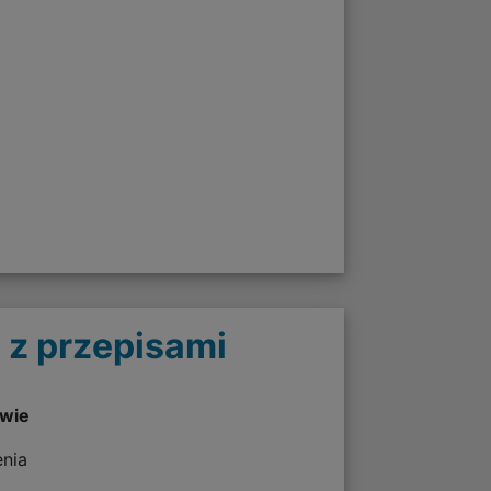
 z przepisami
twie
enia