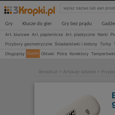
Gry
Klucze do gier
Gry bez prądu
Gadże
Art. biurowe
Art. papiernicze
Art. plastyczne
Nerki
Pi
Przybory geometryczne
Śniadaniówki i bidony
Torby
Gumki
Długopisy
Ołówki
Pióra
Korektory
Temperówk
3kropki.pl
>
Artykuły szkolne
>
Przybo