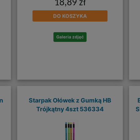
18,89 zł
DO KOSZYKA
Galeria zdjęć
on
Starpak Ołówek z Gumką HB
3
Trójkątny 4szt 536334
S