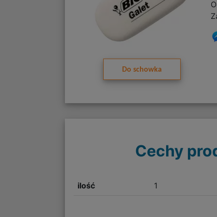
O
Z
Do schowka
Cechy pro
ilość
1