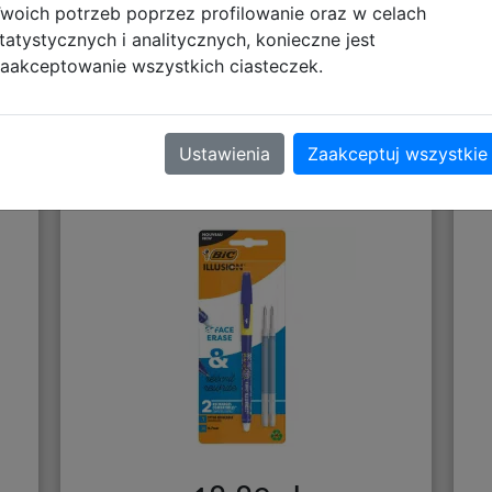
woich potrzeb poprzez profilowanie oraz w celach
Polecane
tatystycznych i analitycznych, konieczne jest
aakceptowanie wszystkich ciasteczek.
Ustawienia
Zaakceptuj wszystkie
HB
Bic Długopis Wymazywalny +
Dwa Wkłady 516514