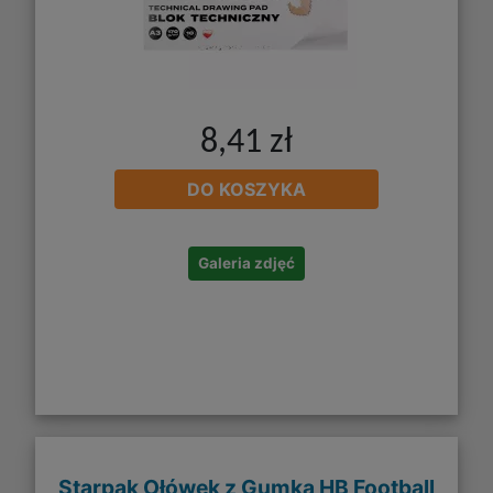
8,41 zł
DO KOSZYKA
Galeria zdjęć
Starpak Ołówek z Gumką HB Football