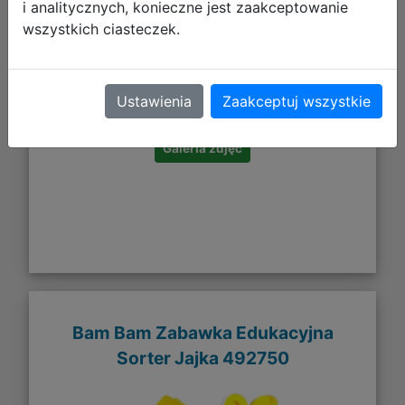
i analitycznych, konieczne jest zaakceptowanie
wszystkich ciasteczek.
13,12 zł
DO KOSZYKA
Ustawienia
Zaakceptuj wszystkie
Galeria zdjęć
Bam Bam Zabawka Edukacyjna
Sorter Jajka 492750