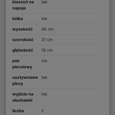
kieszeń na
tak
napoje
kółka
nie
wysokość
46 cm
szerokość
31 cm
głębokość
19 cm
pas
nie
piersiowy
usztywniane
tak
plecy
wyjście na
nie
słuchawki
liczba
2