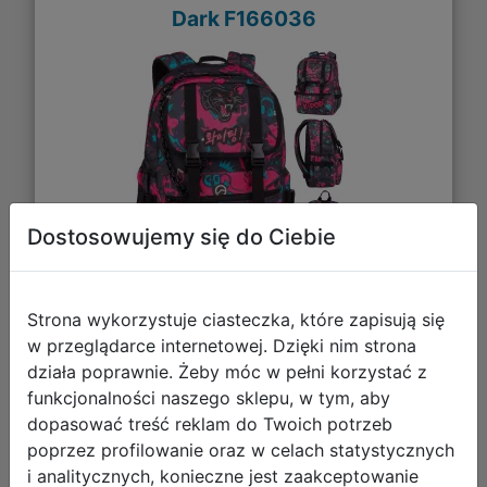
Dark F166036
Dostosowujemy się do Ciebie
129,99 zł
Strona wykorzystuje ciasteczka, które zapisują się
w przeglądarce internetowej. Dzięki nim strona
DO KOSZYKA
działa poprawnie. Żeby móc w pełni korzystać z
funkcjonalności naszego sklepu, w tym, aby
dopasować treść reklam do Twoich potrzeb
Galeria zdjęć
poprzez profilowanie oraz w celach statystycznych
i analitycznych, konieczne jest zaakceptowanie