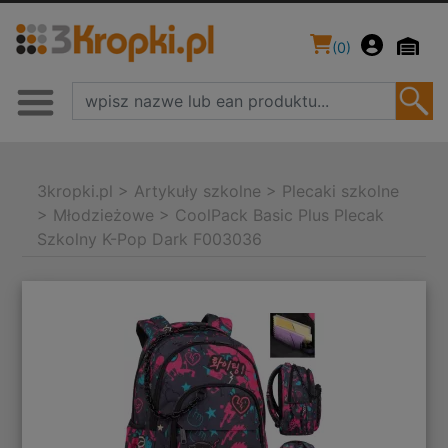
(
0
)
3kropki.pl
>
Artykuły szkolne
>
Plecaki szkolne
>
Młodzieżowe
>
CoolPack Basic Plus Plecak
Szkolny K-Pop Dark F003036