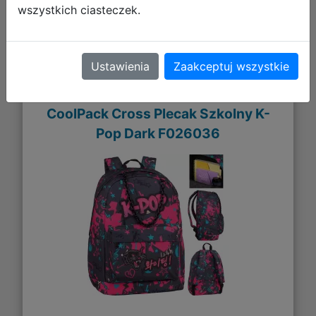
wszystkich ciasteczek.
Ustawienia
Zaakceptuj wszystkie
CoolPack Cross Plecak Szkolny K-
Pop Dark F026036