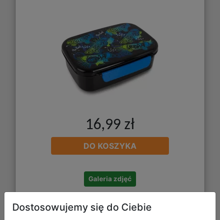
16,99 zł
DO KOSZYKA
Galeria zdjęć
Dostosowujemy się do Ciebie