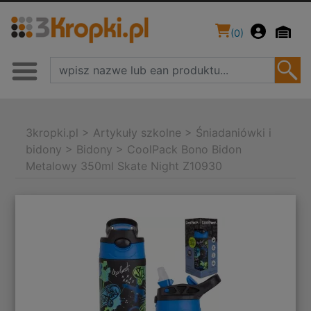
(
0
)
3kropki.pl
>
Artykuły szkolne
>
Śniadaniówki i
bidony
>
Bidony
>
CoolPack Bono Bidon
Metalowy 350ml Skate Night Z10930