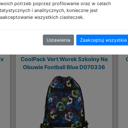
woich potrzeb poprzez profilowanie oraz w celach
tatystycznych i analitycznych, konieczne jest
aakceptowanie wszystkich ciasteczek.
Polecane
Ustawienia
Zaakceptuj wszystkie
yx
CoolPack Vert Worek Szkolny Na
Obuwie Football Blue D070336