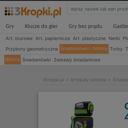
Gry
Klucze do gier
Gry bez prądu
Gadże
Art. biurowe
Art. papiernicze
Art. plastyczne
Nerki
Pi
Śniadaniówki i bidony
Przybory geometryczne
Torby
T
Bidony
Śniadaniówki
Zestawy śniadaniowe
3kropki.pl
>
Artykuły szkolne
>
Śniada