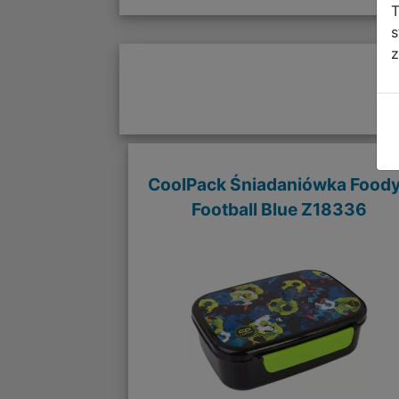
T
s
z
CoolPack Śniadaniówka Food
Football Blue Z18336