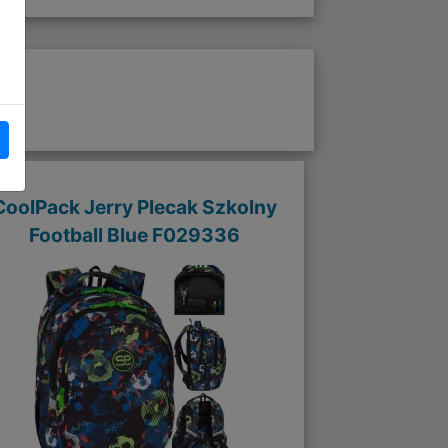
CoolPack Jerry Plecak Szkolny
Football Blue F029336