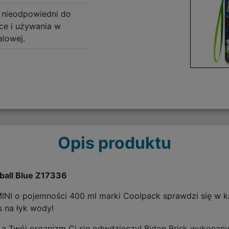
 nieodpowiedni do
e i używania w
alowej.
Opis produktu
ball Blue Z17336
k MINI o pojemności 400 ml marki Coolpack sprawdzi się w k
s na łyk wody!
, a Twój organizm Ci się odwdzięczy! Bidon Brisk wykonany