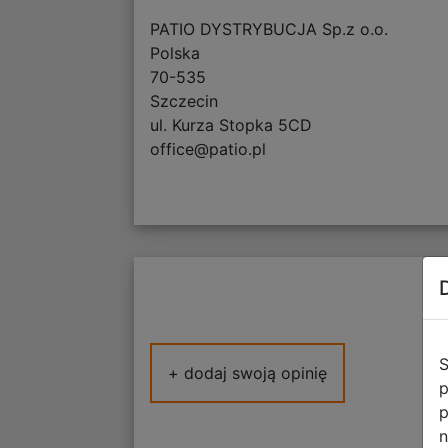
PATIO DYSTRYBUCJA Sp.z o.o.
Polska
70-535
Szczecin
ul. Kurza Stopka 5CD
office@patio.pl
S
+ dodaj swoją opinię
p
p
n