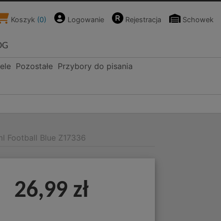
Koszyk
(
0
)
Logowanie
Rejestracja
Schowek
OG
ele
Pozostałe
Przybory do pisania
l Football Blue Z17336
26,99 zł