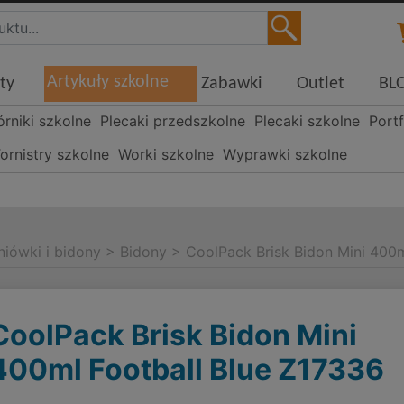
Artykuły szkolne
ty
Zabawki
Outlet
BL
órniki szkolne
Plecaki przedszkolne
Plecaki szkolne
Portf
ornistry szkolne
Worki szkolne
Wyprawki szkolne
niówki i bidony
>
Bidony
>
CoolPack Brisk Bidon Mini 400m
CoolPack Brisk Bidon Mini
400ml Football Blue Z17336