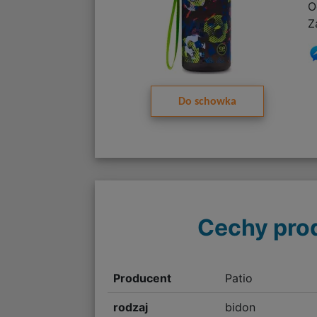
O
Z
Do schowka
Cechy pro
Producent
Patio
rodzaj
bidon