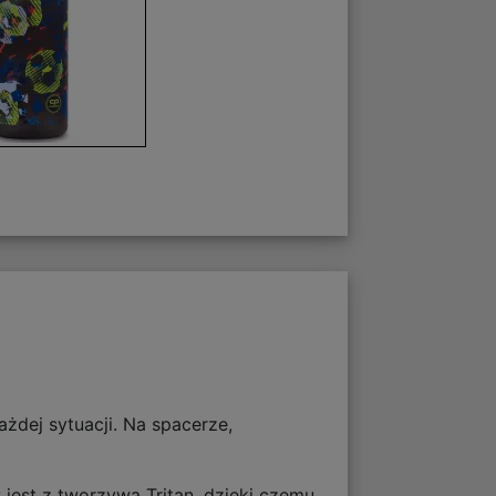
ażdej sytuacji. Na spacerze,
 jest z tworzywa Tritan, dzięki czemu