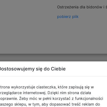
Ostrzeżenia dla bidonów i
pobierz plik
Opinie o produkcie
Dostosowujemy się do Ciebie
trona wykorzystuje ciasteczka, które zapisują się w
rzeglądarce internetowej. Dzięki nim strona działa
oprawnie. Żeby móc w pełni korzystać z funkcjonalności
aszego sklepu, w tym, aby dopasować treść reklam do