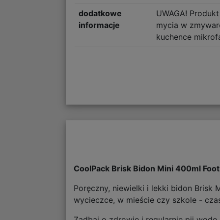
dodatkowe
UWAGA! Produkt
informacje
mycia w zmywarc
kuchence mikrof
CoolPack Brisk Bidon Mini 400ml Foot
Poręczny, niewielki i lekki bidon Bris
wycieczce, w mieście czy szkole - cza
Zadbaj o zdrowie i regularnie pij wodę