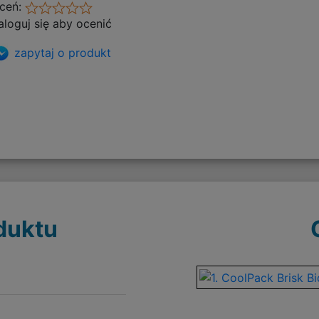
ceń:
aloguj się aby ocenić
zapytaj o produkt
duktu