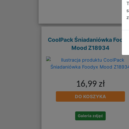
T
s
z
CoolPack Śniadaniówka Food
Mood Z18934
16,99 zł
DO KOSZYKA
Galeria zdjęć