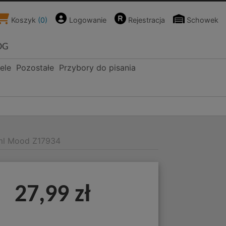
Koszyk
(
0
)
Logowanie
Rejestracja
Schowek
OG
ele
Pozostałe
Przybory do pisania
0ml Mood Z17934
27,99 zł