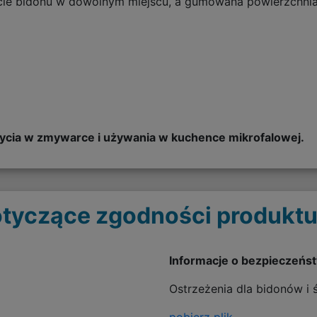
e bidonu w dowolnym miejscu, a gumowana powierzchnia "
cia w zmywarce i używania w kuchence mikrofalowej.
tyczące zgodności produktu
Informacje o bezpieczeńs
Ostrzeżenia dla bidonów i
pobierz plik