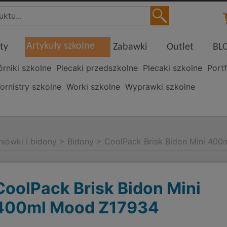
Artykuły szkolne
ty
Zabawki
Outlet
BL
órniki szkolne
Plecaki przedszkolne
Plecaki szkolne
Portf
ornistry szkolne
Worki szkolne
Wyprawki szkolne
niówki i bidony
>
Bidony
>
CoolPack Brisk Bidon Mini 40
CoolPack Brisk Bidon Mini
400ml Mood Z17934