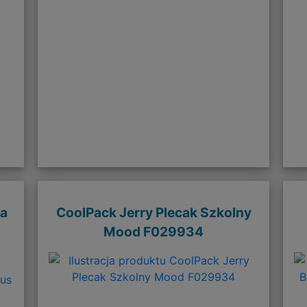
ba
CoolPack Jerry Plecak Szkolny
Mood F029934