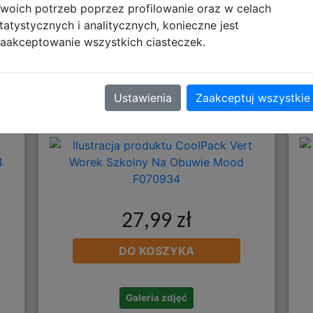
Polecane
woich potrzeb poprzez profilowanie oraz w celach
tatystycznych i analitycznych, konieczne jest
aakceptowanie wszystkich ciasteczek.
yx
CoolPack Vert Worek Szkolny Na
Ustawienia
Zaakceptuj wszystkie
Obuwie Mood F070934
27,99 zł
DO KOSZYKA
Galeria zdjęć