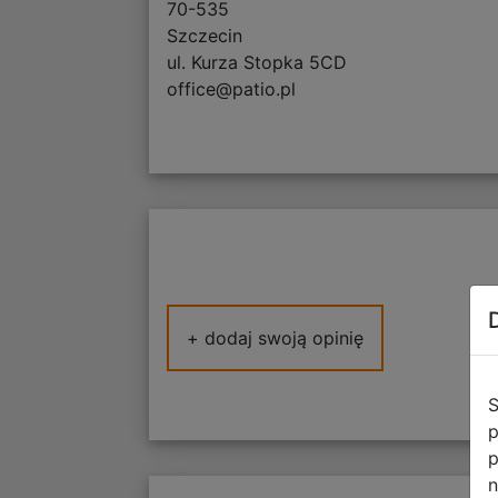
70-535
Szczecin
ul. Kurza Stopka 5CD
office@patio.pl
+ dodaj swoją opinię
S
p
p
n