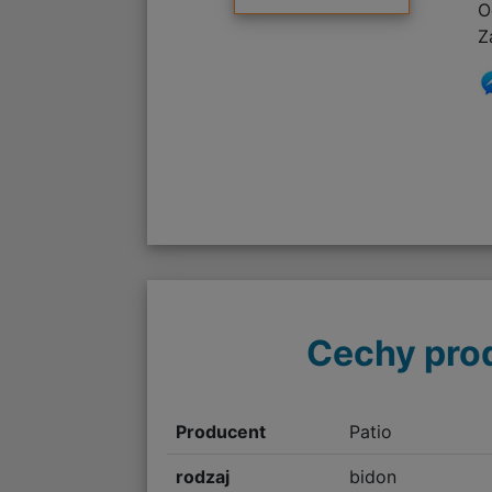
O
Z
Cechy pro
Producent
Patio
rodzaj
bidon