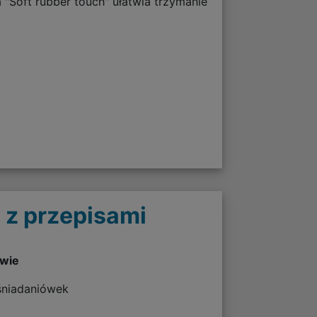
Soft rubber touch" ułatwia trzymanie
 z przepisami
twie
 śniadaniówek