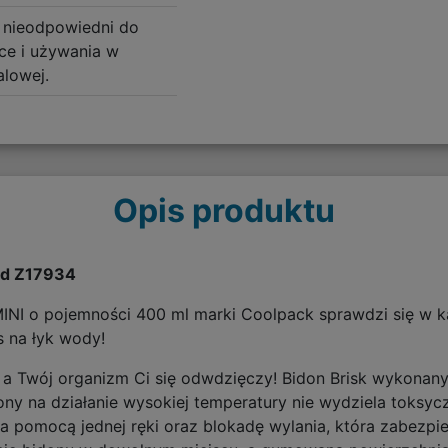
 nieodpowiedni do
e i używania w
alowej.
Opis produktu
od Z17934
k MINI o pojemności 400 ml marki Coolpack sprawdzi się w k
s na łyk wody!
, a Twój organizm Ci się odwdzięczy! Bidon Brisk wykonany
ny na działanie wysokiej temperatury nie wydziela toksycz
 pomocą jednej ręki oraz blokadę wylania, która zabezpi