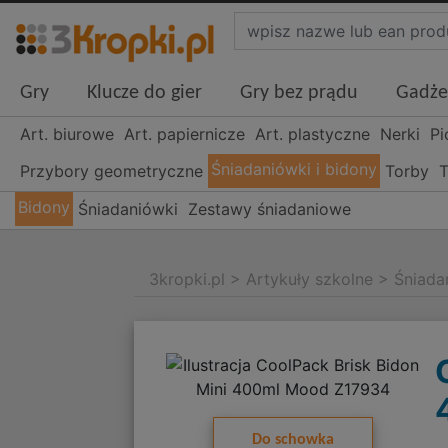
Gry
Klucze do gier
Gry bez prądu
Gadże
Art. biurowe
Art. papiernicze
Art. plastyczne
Nerki
Pi
Śniadaniówki i bidony
Przybory geometryczne
Torby
T
Bidony
Śniadaniówki
Zestawy śniadaniowe
3kropki.pl
>
Artykuły szkolne
>
Śniada
Do schowka