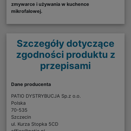
zmywarce i używania w kuchence
mikrofalowej.
Szczegóły dotyczące
zgodności produktu z
przepisami
Dane producenta
PATIO DYSTRYBUCJA Sp.z o.o.
Polska
70-535
Szczecin
ul. Kurza Stopka 5CD
office@patio.pl