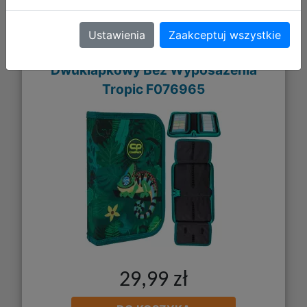
Ustawienia
Zaakceptuj wszystkie
Coolpack Clipper Piórnik
Dwuklapkowy Bez Wyposażenia
Tropic F076965
29,99 zł