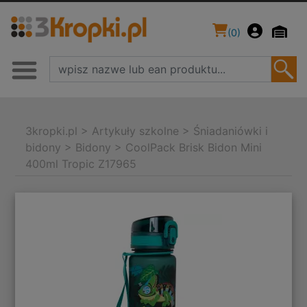
(
0
)
3kropki.pl
>
Artykuły szkolne
>
Śniadaniówki i
bidony
>
Bidony
>
CoolPack Brisk Bidon Mini
400ml Tropic Z17965