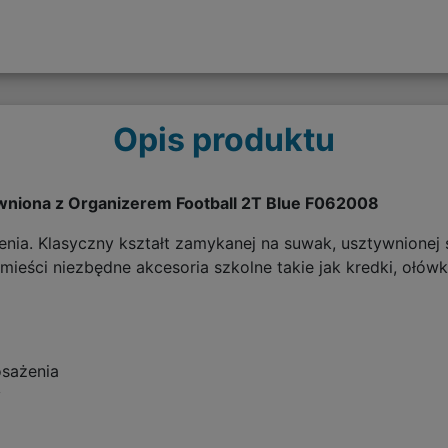
Opis produktu
wniona z Organizerem Football 2T Blue F062008
ia. Klasyczny kształt zamykanej na suwak, usztywnionej s
ieści niezbędne akcesoria szkolne takie jak kredki, ołów
sażenia
y