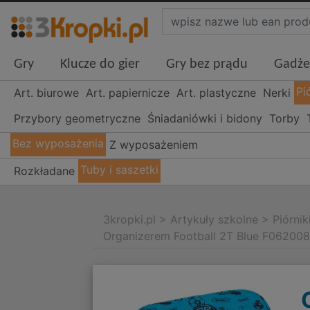
Gry
Klucze do gier
Gry bez prądu
Gadże
Pi
Art. biurowe
Art. papiernicze
Art. plastyczne
Nerki
Przybory geometryczne
Śniadaniówki i bidony
Torby
Bez wyposażenia
Z wyposażeniem
Tuby i saszetki
Rozkładane
3kropki.pl
>
Artykuły szkolne
>
Piórnik
Organizerem Football 2T Blue F06200