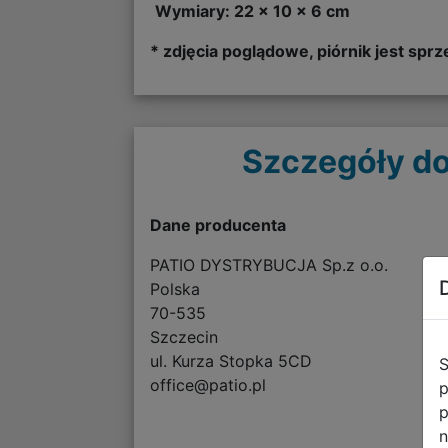
Wymiary: 22 x 10 x 6 cm
* zdjęcia poglądowe, piórnik jest s
Szczegóły do
Dane producenta
PATIO DYSTRYBUCJA Sp.z o.o.
Polska
70-535
Szczecin
ul. Kurza Stopka 5CD
S
office@patio.pl
p
p
n