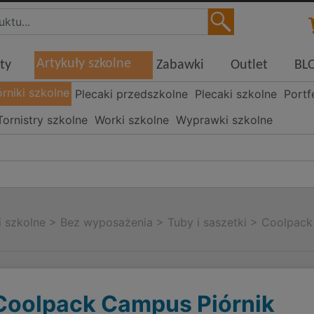
Artykuły szkolne
ty
Zabawki
Outlet
BL
órniki szkolne
Plecaki przedszkolne
Plecaki szkolne
Portf
Tornistry szkolne
Worki szkolne
Wyprawki szkolne
i szkolne
>
Bez wyposażenia
>
Tuby i saszetki
>
Coolpack
8
Coolpack Campus Piórnik