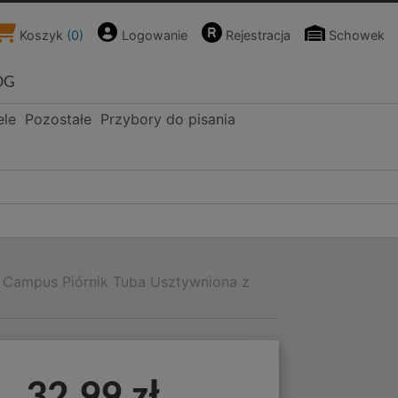
Koszyk
(
0
)
Logowanie
Rejestracja
Schowek
OG
ele
Pozostałe
Przybory do pisania
 Campus Piórnik Tuba Usztywniona z