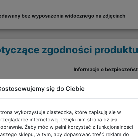
przedawany bez wyposażenia widocznego na zdjęciach
tyczące zgodności produktu
Informacje o bezpieczeńs
Artykuły tekstylne - OSTR
Dostosowujemy się do Ciebie
pobierz plik
trona wykorzystuje ciasteczka, które zapisują się w
rzeglądarce internetowej. Dzięki nim strona działa
oprawnie. Żeby móc w pełni korzystać z funkcjonalności
aszego sklepu, w tym, aby dopasować treść reklam do