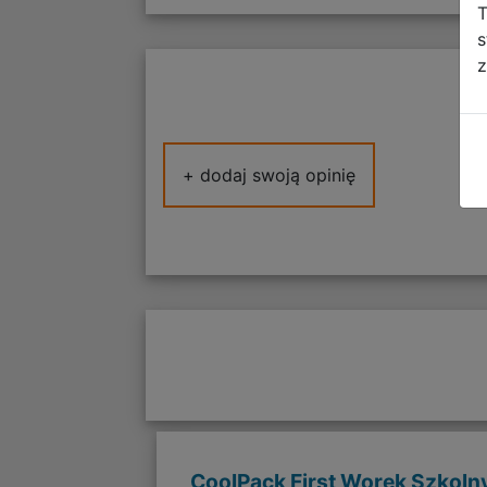
T
s
z
+ dodaj swoją opinię
CoolPack First Worek Szkoln