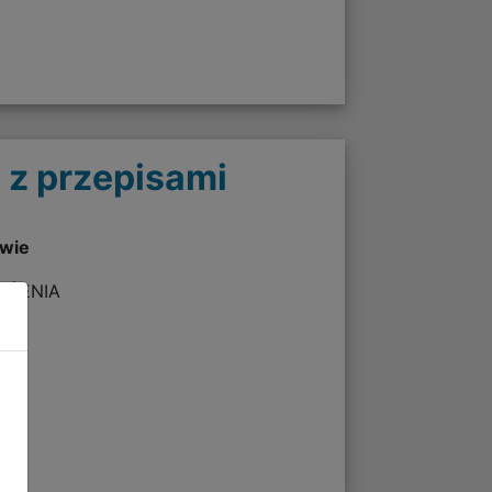
 z przepisami
twie
ZEŻENIA