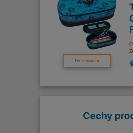
O
Z
Do schowka
Cechy pro