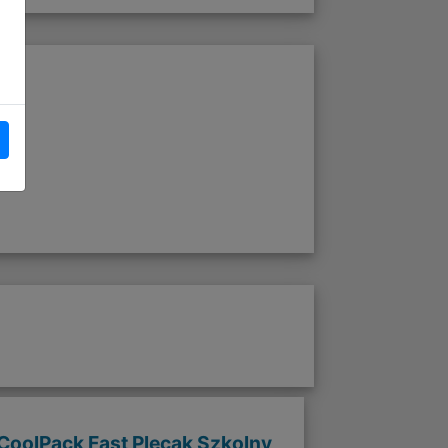
CoolPack Fast Plecak Szkolny