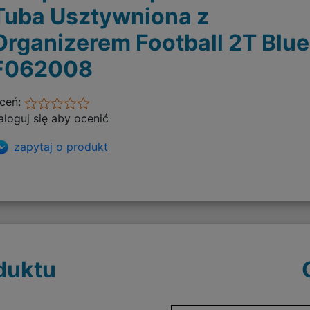
Tuba Usztywniona z
Organizerem Football 2T Blue
F062008
ceń:
aloguj się aby ocenić
zapytaj o produkt
duktu