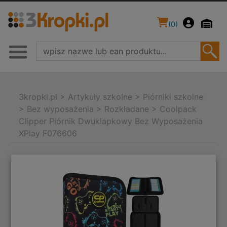
(
0
)
3kropki.pl
>
Artykuły szkolne
>
Piórniki szkolne
>
Bez wyposażenia
>
Rozkładane
>
Coolpack
Clipper Piórnik Dwuklapkowy Bez Wyposażenia
XPlay F076606