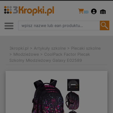
(
0
)
3kropki.pl
>
Artykuły szkolne
>
Plecaki szkolne
>
Młodzieżowe
>
CoolPack Factor Plecak
Szkolny Młodzieżowy Galaxy E02589