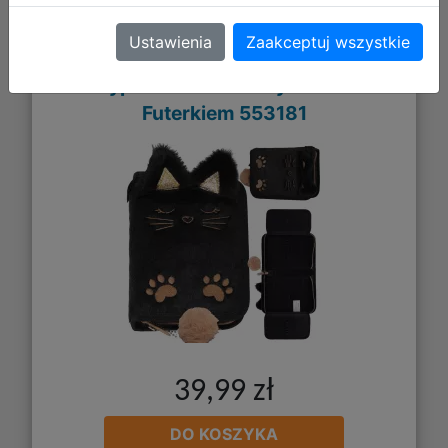
Ustawienia
Zaakceptuj wszystkie
Starpak Piórnik Dwuklapkowy Bez
Wyposażenia Czarny Kotek z
Futerkiem 553181
39,99 zł
DO KOSZYKA