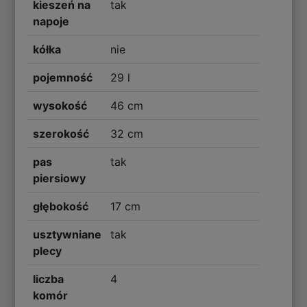
kieszeń na
tak
napoje
kółka
nie
pojemność
29 l
wysokość
46 cm
szerokość
32 cm
pas
tak
piersiowy
głębokość
17 cm
usztywniane
tak
plecy
liczba
4
komór