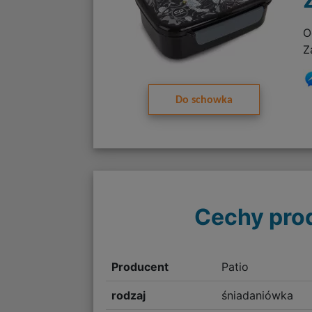
O
Z
Do schowka
Cechy pro
Producent
Patio
rodzaj
śniadaniówka