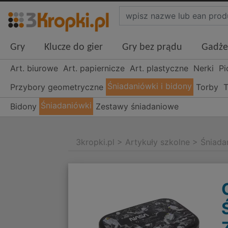
Gry
Klucze do gier
Gry bez prądu
Gadże
Art. biurowe
Art. papiernicze
Art. plastyczne
Nerki
Pi
Śniadaniówki i bidony
Przybory geometryczne
Torby
T
Śniadaniówki
Bidony
Zestawy śniadaniowe
3kropki.pl
>
Artykuły szkolne
>
Śniada