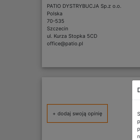
PATIO DYSTRYBUCJA Sp.z o.o.
Polska
70-535
Szczecin
ul. Kurza Stopka 5CD
office@patio.pl
+ dodaj swoją opinię
S
p
p
n