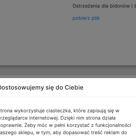
Ostrzeżenia dla bidonów i
pobierz plik
Opinie o produkcie
Dostosowujemy się do Ciebie
trona wykorzystuje ciasteczka, które zapisują się w
rzeglądarce internetowej. Dzięki nim strona działa
oprawnie. Żeby móc w pełni korzystać z funkcjonalności
aszego sklepu, w tym, aby dopasować treść reklam do