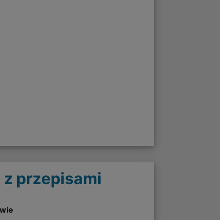
 z przepisami
twie