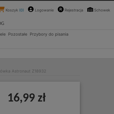
Koszyk
(
0
)
Logowanie
Rejestracja
Schowek
OG
ele
Pozostałe
Przybory do pisania
iówka Astronaut Z18932
16,99 zł