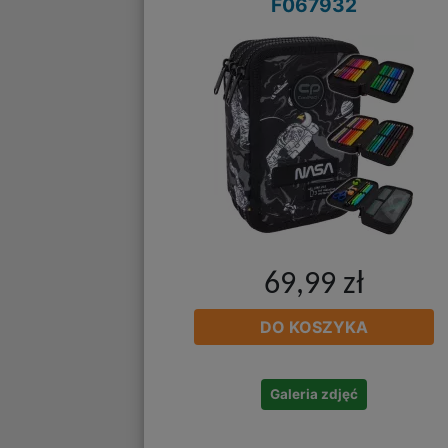
F067932
69,99 zł
DO KOSZYKA
Galeria zdjęć