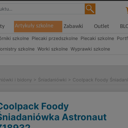
Artykuły szkolne
ty
Zabawki
Outlet
BL
órniki szkolne
Plecaki przedszkolne
Plecaki szkolne
Portf
ornistry szkolne
Worki szkolne
Wyprawki szkolne
niówki i bidony
>
Śniadaniówki
>
Coolpack Foody Śniadan
Coolpack Foody
Śniadaniówka Astronaut
Z18932