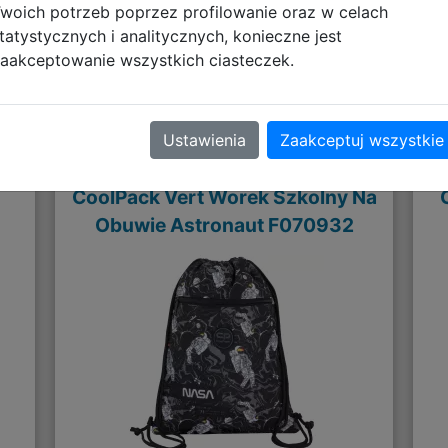
woich potrzeb poprzez profilowanie oraz w celach
tatystycznych i analitycznych, konieczne jest
aakceptowanie wszystkich ciasteczek.
Polecane
Ustawienia
Zaakceptuj wszystkie
CoolPack Vert Worek Szkolny Na
Obuwie Astronaut F070932