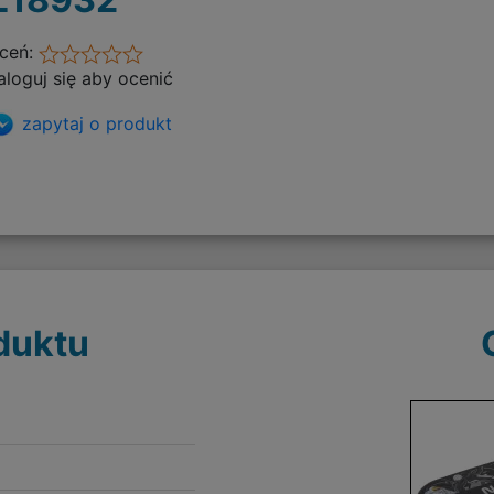
ceń:
aloguj się aby ocenić
zapytaj o produkt
duktu