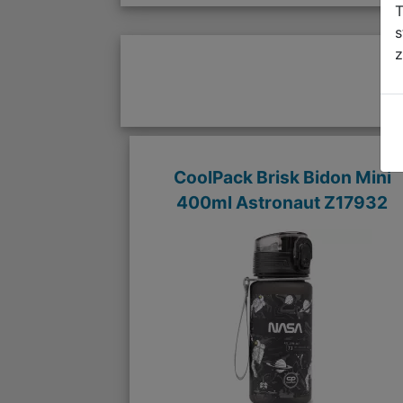
T
s
z
CoolPack Brisk Bidon Mini
400ml Astronaut Z17932