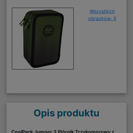
Wszystkich
obrazków: 5
Opis produktu
CoolPack Jumper 3 Piórnik Trzykomorowy z