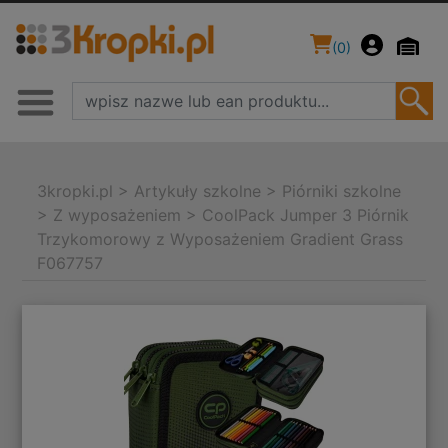
(
0
)
3kropki.pl
>
Artykuły szkolne
>
Piórniki szkolne
>
Z wyposażeniem
>
CoolPack Jumper 3 Piórnik
Trzykomorowy z Wyposażeniem Gradient Grass
F067757