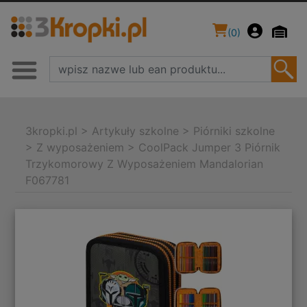
(
0
)
3kropki.pl
>
Artykuły szkolne
>
Piórniki szkolne
>
Z wyposażeniem
>
CoolPack Jumper 3 Piórnik
Trzykomorowy Z Wyposażeniem Mandalorian
F067781