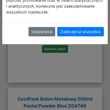
poprzez profilowanie oraz w celach statystycznych
i analitycznych, konieczne jest zaakceptowanie
wszystkich ciasteczek.
79,99 zł
Ustawienia
Zaakceptuj wszystkie
DO KOSZYKA
Galeria zdjęć
CoolPack Bidon Metalowy 500ml
Pastel Powder Blue Z04746