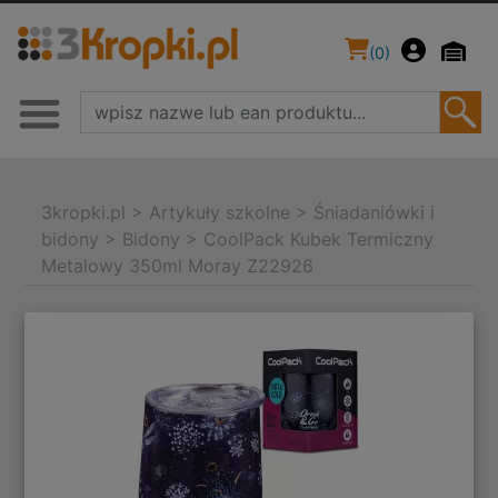
(
0
)
3kropki.pl
>
Artykuły szkolne
>
Śniadaniówki i
bidony
>
Bidony
>
CoolPack Kubek Termiczny
Metalowy 350ml Moray Z22926