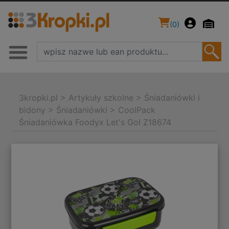
(
0
)
3kropki.pl
>
Artykuły szkolne
>
Śniadaniówki i
bidony
>
Śniadaniówki
>
CoolPack
Śniadaniówka Foodyx Let's Gol Z18674