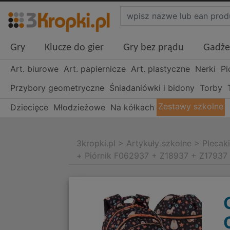
Gry
Klucze do gier
Gry bez prądu
Gadże
Art. biurowe
Art. papiernicze
Art. plastyczne
Nerki
Pi
Przybory geometryczne
Śniadaniówki i bidony
Torby
Zestawy szkolne
Dziecięce
Młodzieżowe
Na kółkach
3kropki.pl
>
Artykuły szkolne
>
Plecak
+ Piórnik F062937 + Z18937 + Z17937