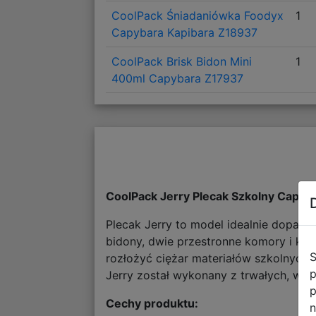
CoolPack Śniadaniówka Foodyx
1
Capybara Kapibara Z18937
CoolPack Brisk Bidon Mini
1
400ml Capybara Z17937
CoolPack Jerry Plecak Szkolny Capy
Plecak Jerry to model idealnie dopas
bidony, dwie przestronne komory i ki
S
rozłożyć ciężar materiałów szkolnych
p
Jerry został wykonany z trwałych, wyso
p
Cechy produktu:
n