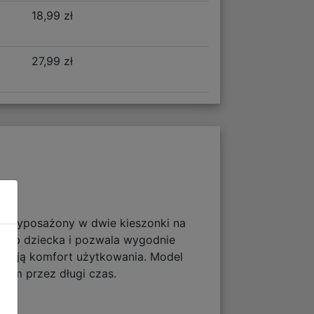
18,99 zł
27,99 zł
w. Wyposażony w dwie kieszonki na
rzeb dziecka i pozwala wygodnie
wniają komfort użytkowania. Model
akiem przez długi czas.