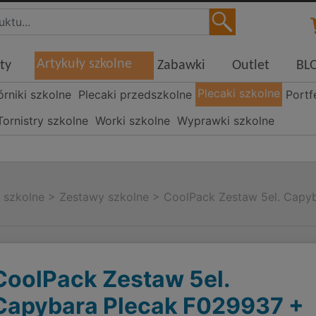
Artykuły szkolne
ty
Zabawki
Outlet
BL
Plecaki szkolne
órniki szkolne
Plecaki przedszkolne
Portf
Tornistry szkolne
Worki szkolne
Wyprawki szkolne
i szkolne
>
Zestawy szkolne
>
CoolPack Zestaw 5el. Capy
CoolPack Zestaw 5el.
Capybara Plecak F029937 +