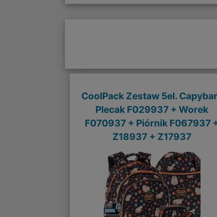
CoolPack Zestaw 5el. Capyba
Plecak F029937 + Worek
F070937 + Piórnik F067937 
Z18937 + Z17937