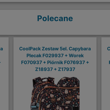
Polecane
ra
CoolPack Zestaw 5el. Capybara
C
Plecak F029937 + Worek
+
F070937 + Piórnik F076937 +
Z18937 + Z17937