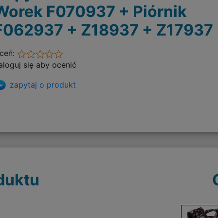
Worek F070937 + Piórnik
F062937 + Z18937 + Z17937
ceń:
aloguj się aby ocenić
zapytaj o produkt
duktu