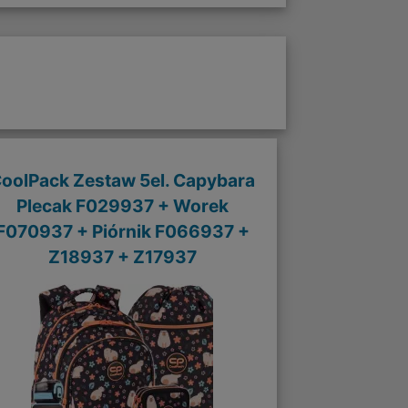
oolPack Zestaw 5el. Capybara
Plecak F029937 + Worek
F070937 + Piórnik F066937 +
Z18937 + Z17937