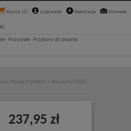
Koszyk
(
0
)
Logowanie
Rejestracja
Schowek
OG
ele
Pozostałe
Przybory do pisania
bara Plecak F029937 + Worek F070937
237,95 zł