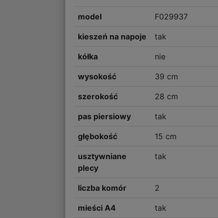
model
F029937
kieszeń na napoje
tak
kółka
nie
wysokość
39 cm
szerokość
28 cm
pas piersiowy
tak
głębokość
15 cm
usztywniane
tak
plecy
liczba komór
2
mieści A4
tak