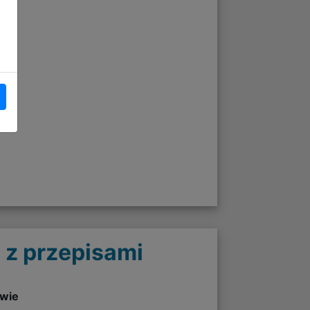
 z przepisami
twie