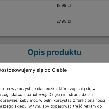
18,99 zł
27,99 zł
Opis produktu
bara F029937
Dostosowujemy się do Ciebie
owany do potrzeb nawet najbardziej wymagających ucznió
eszeń z organizerem dopasowuje się do indywidualnych pot
trona wykorzystuje ciasteczka, które zapisują się w
. Dodatkowo wyprofilowane plecy i wyściełane szelki zape
rzeglądarce internetowej. Dzięki nim strona działa
kiej jakości materiałów, które pozwalają cieszyć się plec
oprawnie. Żeby móc w pełni korzystać z funkcjonalności
aszego sklepu, w tym, aby dopasować treść reklam do