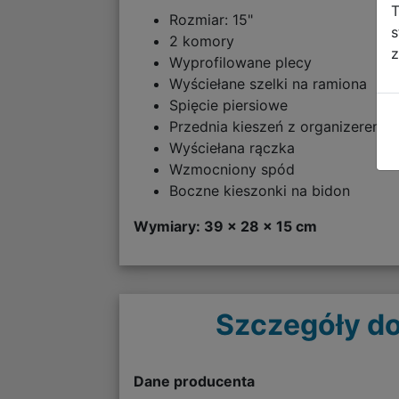
T
Rozmiar: 15"
s
2 komory
z
Wyprofilowane plecy
Wyściełane szelki na ramiona
Spięcie piersiowe
Przednia kieszeń z organizerem
Wyściełana rączka
Wzmocniony spód
Boczne kieszonki na bidon
Wymiary: 39 x 28 x 15 cm
Szczegóły do
Dane producenta