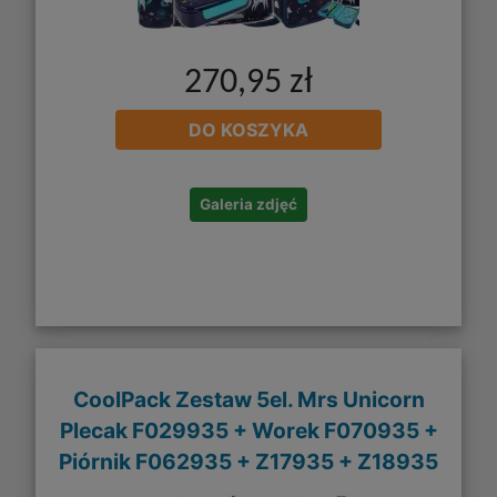
270,95 zł
DO KOSZYKA
Galeria zdjęć
CoolPack Zestaw 5el. Mrs Unicorn
Plecak F029935 + Worek F070935 +
Piórnik F062935 + Z17935 + Z18935