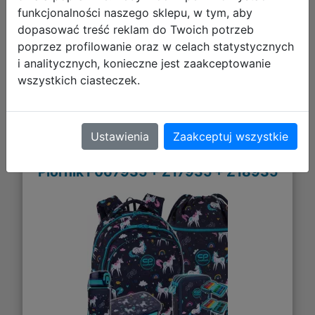
Galeria zdjęć
funkcjonalności naszego sklepu, w tym, aby
dopasować treść reklam do Twoich potrzeb
poprzez profilowanie oraz w celach statystycznych
i analitycznych, konieczne jest zaakceptowanie
wszystkich ciasteczek.
CoolPack Zestaw 5el. Mrs Unicorn
Ustawienia
Zaakceptuj wszystkie
Plecak F029935 + Worek F070935 +
Piórnik F067935 + Z17935 + Z18935