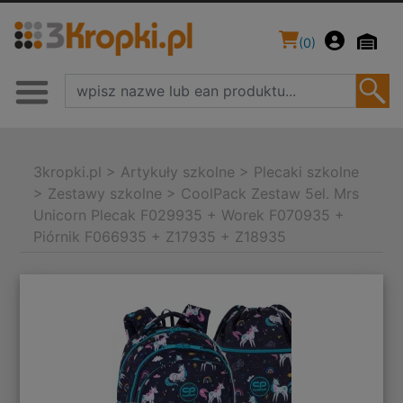
(
0
)
3kropki.pl
>
Artykuły szkolne
>
Plecaki szkolne
>
Zestawy szkolne
>
CoolPack Zestaw 5el. Mrs
Unicorn Plecak F029935 + Worek F070935 +
Piórnik F066935 + Z17935 + Z18935