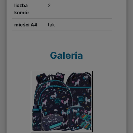
liczba
2
komór
mieści A4
tak
Galeria