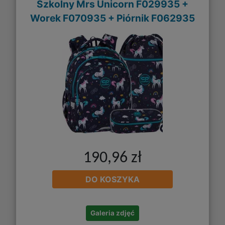
Szkolny Mrs Unicorn F029935 +
Worek F070935 + Piórnik F062935
190,96 zł
DO KOSZYKA
Galeria zdjęć