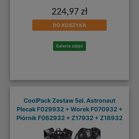
224,97 zł
DO KOSZYKA
Galeria zdjęć
CoolPack Zestaw 5el. Astronaut
Plecak F029932 + Worek F070932 +
Piórnik F062932 + Z17932 + Z18932