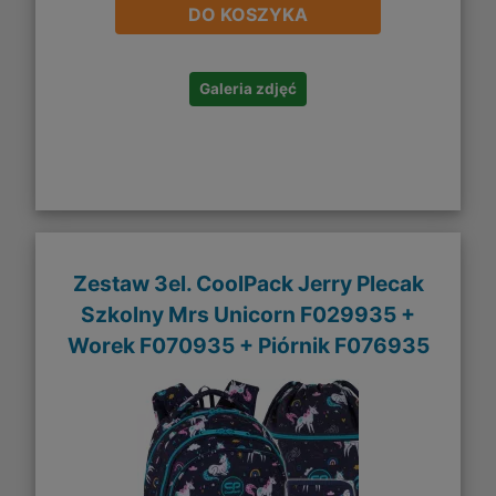
DO KOSZYKA
Galeria zdjęć
Zestaw 3el. CoolPack Jerry Plecak
Szkolny Mrs Unicorn F029935 +
Worek F070935 + Piórnik F076935