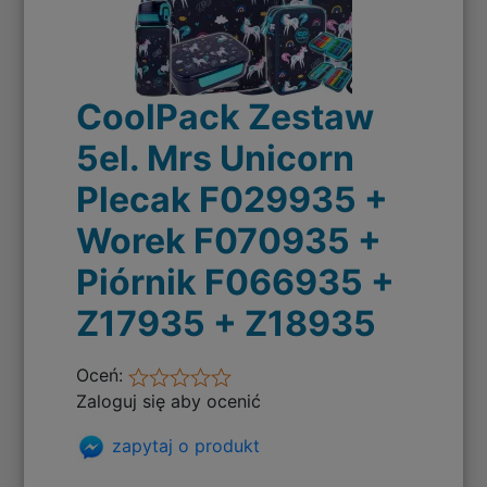
CoolPack Zestaw
5el. Mrs Unicorn
Plecak F029935 +
Worek F070935 +
Piórnik F066935 +
Z17935 + Z18935
Oceń:
Zaloguj się aby ocenić
zapytaj o produkt