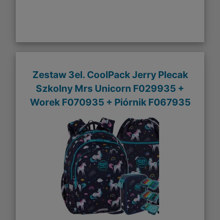
Zestaw 3el. CoolPack Jerry Plecak
Szkolny Mrs Unicorn F029935 +
Worek F070935 + Piórnik F067935