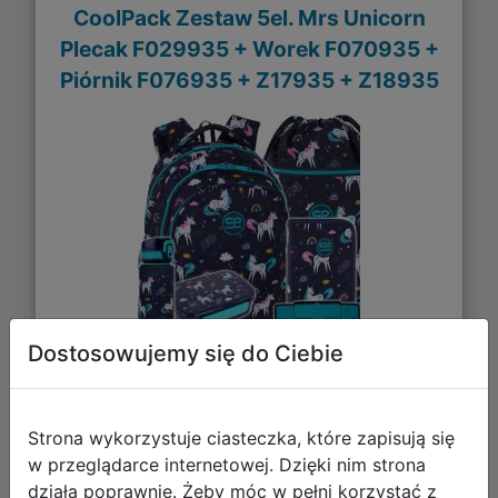
CoolPack Zestaw 5el. Mrs Unicorn
Plecak F029935 + Worek F070935 +
Piórnik F076935 + Z17935 + Z18935
Dostosowujemy się do Ciebie
232,95 zł
DO KOSZYKA
Strona wykorzystuje ciasteczka, które zapisują się
w przeglądarce internetowej. Dzięki nim strona
działa poprawnie. Żeby móc w pełni korzystać z