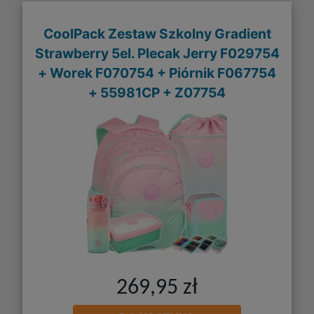
CoolPack Zestaw Szkolny Gradient
Strawberry 5el. Plecak Jerry F029754
+ Worek F070754 + Piórnik F067754
+ 55981CP + Z07754
269,95 zł