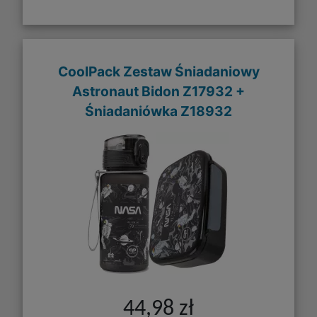
CoolPack Zestaw Śniadaniowy
Astronaut Bidon Z17932 +
Śniadaniówka Z18932
44,98 zł