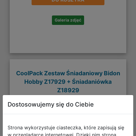
Galeria zdjęć
CoolPack Zestaw Śniadaniowy Bidon
Hobby Z17929 + Śniadaniówka
Z18929
Dostosowujemy się do Ciebie
Strona wykorzystuje ciasteczka, które zapisują się
w przeglądarce internetowej. Dzięki nim strona