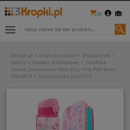
(
0
)
3kropki.pl
>
Artykuły szkolne
>
Śniadaniówki i
bidony
>
Zestawy śniadaniowe
>
CoolPack
Zestaw Śniadaniowy Hello Kitty Pink Pink Bidon
10814PTR + Śniadaniówka 20141PTR