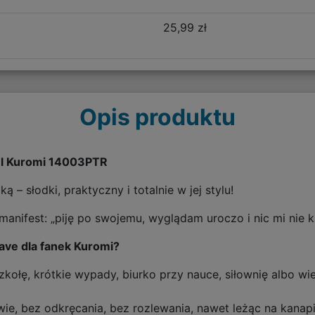
25,99 zł
Opis produktu
ml Kuromi 14003PTR
 – słodki, praktyczny i totalnie w jej stylu!
anifest: „piję po swojemu, wyglądam uroczo i nic mi nie k
have dla fanek Kuromi?
ołę, krótkie wypady, biurko przy nauce, siłownię albo wiec
e, bez odkręcania, bez rozlewania, nawet leżąc na kanap