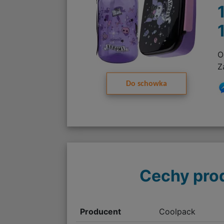
O
Z
Do schowka
Cechy pro
Producent
Coolpack