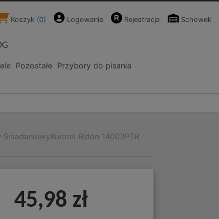
Koszyk
(
0
)
Logowanie
Rejestracja
Schowek
OG
ele
Pozostałe
Przybory do pisania
 ŚniadaniowyKuromi Bidon 14003PTR
45,98 zł