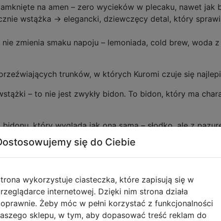
zamknięte na amen – zero wycieków w plecaku, nawet jak 
nie wstążka → elegancki, dziewczęcy detal, który sprawia
 nie zmienia smaku napoju – lemoniada, cold brew, woda z
orzeźwiających trunków, w których Kuromi czuje się najlepi
stążki – to nie jest zwykły bidon. To bidon, który ma cha
 z bidonu, który wygląda jak ona sama – słodko, ale z pazur
Dostosowujemy się do Ciebie
 idź podbijać dzień – nawodniona, stylowa i z uśmiechem fa
erem i słomką”?
trona wykorzystuje ciasteczka, które zapisują się w
rzeglądarce internetowej. Dzięki nim strona działa
oprawnie. Żeby móc w pełni korzystać z funkcjonalności
aszego sklepu, w tym, aby dopasować treść reklam do