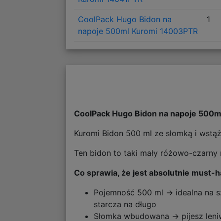
CoolPack Hugo Bidon na
1
napoje 500ml Kuromi 14003PTR
CoolPack Hugo Bidon na napoje 500
Kuromi Bidon 500 ml ze słomką i wstążką
Ten bidon to taki mały różowo-czarny m
Co sprawia, że jest absolutnie must-
Pojemność 500 ml → idealna na szk
starcza na długo
Słomka wbudowana → pijesz leniwi