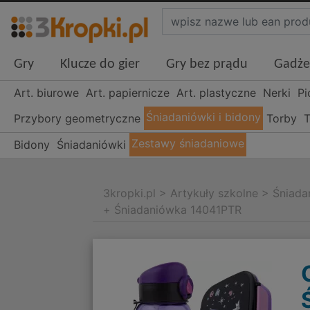
Gry
Klucze do gier
Gry bez prądu
Gadże
Art. biurowe
Art. papiernicze
Art. plastyczne
Nerki
Pi
Śniadaniówki i bidony
Przybory geometryczne
Torby
T
Zestawy śniadaniowe
Bidony
Śniadaniówki
3kropki.pl
>
Artykuły szkolne
>
Śniada
+ Śniadaniówka 14041PTR