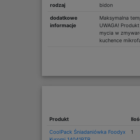
rodzaj
bidon
dodatkowe
Maksymalna temp
informacje
UWAGA! Produkt
mycia w zmywarc
kuchence mikrof
Produkt
Ilo
CoolPack Śniadaniówka Foodyx
1
Kuromi 14041PTR