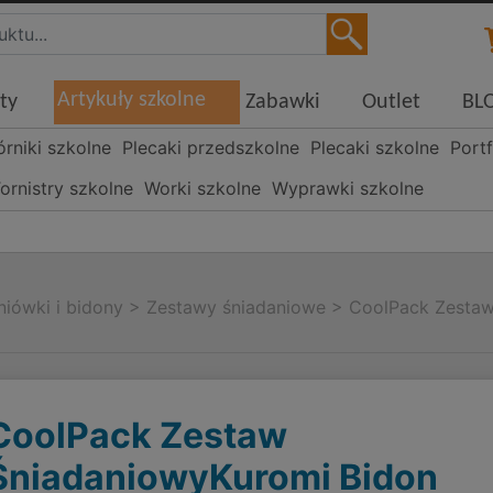
Artykuły szkolne
ty
Zabawki
Outlet
BL
órniki szkolne
Plecaki przedszkolne
Plecaki szkolne
Portf
ornistry szkolne
Worki szkolne
Wyprawki szkolne
niówki i bidony
>
Zestawy śniadaniowe
>
CoolPack Zestaw
CoolPack Zestaw
ŚniadaniowyKuromi Bidon