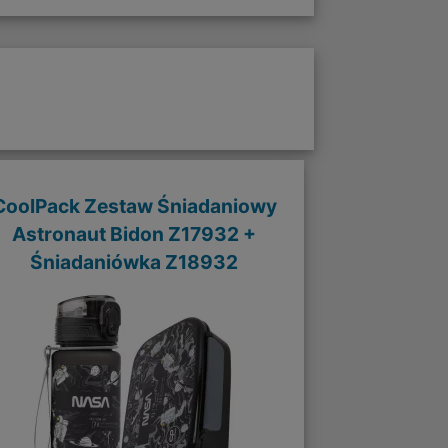
CoolPack Zestaw Śniadaniowy
Astronaut Bidon Z17932 +
Śniadaniówka Z18932