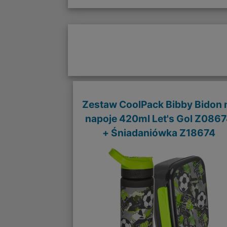
Zestaw CoolPack Bibby Bidon 
napoje 420ml Let's Gol Z086
+ Śniadaniówka Z18674