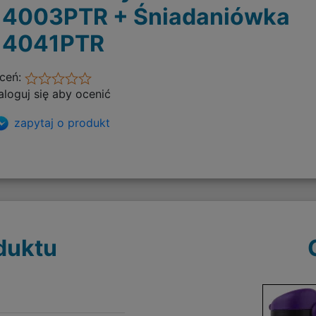
14003PTR + Śniadaniówka
14041PTR
ceń:
aloguj się aby ocenić
zapytaj o produkt
duktu