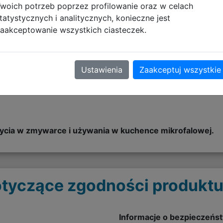
woich potrzeb poprzez profilowanie oraz w celach
tatystycznych i analitycznych, konieczne jest
nie wstążką
aakceptowanie wszystkich ciasteczek.
dziela toksycznego bisfenolu A(BPA)
Ustawienia
Zaakceptuj wszystkie
C
cia w zmywarce i używania w kuchence mikrofalowej.
tyczące zgodności produktu
Informacje o bezpieczeńs