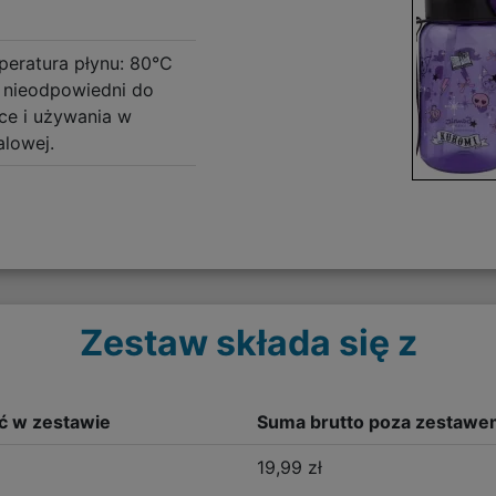
eratura płynu: 80°C
 nieodpowiedni do
e i używania w
alowej.
Zestaw składa się z
ść w zestawie
Suma brutto poza zestawe
19,99 zł