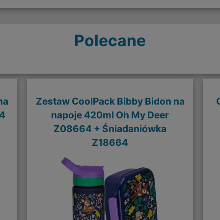
Polecane
na
Zestaw CoolPack Bibby Bidon na
74
napoje 420ml Oh My Deer
Z08664 + Śniadaniówka
Z18664