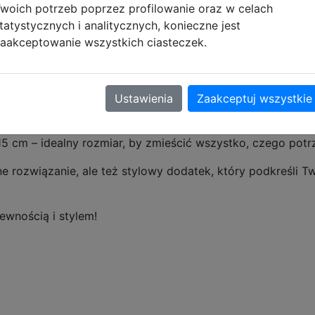
woich potrzeb poprzez profilowanie oraz w celach
Pro?
tatystycznych i analitycznych, konieczne jest
rzestronne komory oraz dedykowana kieszeń na laptop 16""
aakceptowanie wszystkich ciasteczek.
rganizerem i zawieszka do kluczy pomogą utrzymać porząd
 plecy, wyściełane szelki oraz regulowany pas piersiowy
 rączka ułatwia przenoszenie w dłoni.
Ustawienia
Zaakceptuj wszystkie
mocniony spód chroni przed uszkodzeniami, a boczne kies
5 cm – idealny rozmiar, by zmieścić wszystko, czego potr
ne rozwiązanie, ale też stylowy dodatek, który podkreśli T
ewnością i stylem!