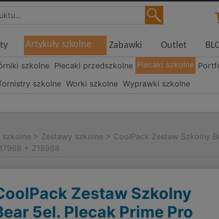
Artykuły szkolne
ty
Zabawki
Outlet
BL
Plecaki szkolne
órniki szkolne
Plecaki przedszkolne
Portf
Tornistry szkolne
Worki szkolne
Wyprawki szkolne
i szkolne
>
Zestawy szkolne
>
CoolPack Zestaw Szkolny Be
Z17968 + Z18968
CoolPack Zestaw Szkolny
Bear 5el. Plecak Prime Pro