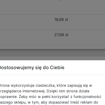
16,99 zł
27,99 zł
Opis produktu
Dostosowujemy się do Ciebie
ear F162968
trona wykorzystuje ciasteczka, które zapisują się w
świetnego designu, funkcjonalności i niezrównanego komf
rzeglądarce internetowej. Dzięki nim strona działa
ść, ten plecak sprawdzi się idealnie w pierwszych latach w
oprawnie. Żeby móc w pełni korzystać z funkcjonalności
aszego sklepu, w tym, aby dopasować treść reklam do