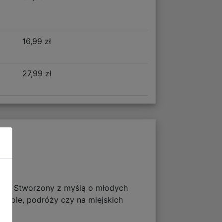
16,99 zł
27,99 zł
ortu! Stworzony z myślą o młodych
 szkole, podróży czy na miejskich