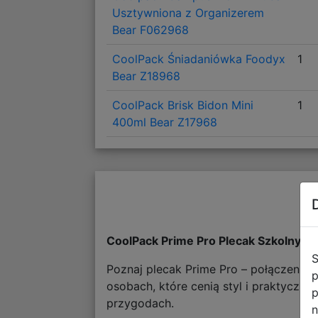
Usztywniona z Organizerem
Bear F062968
CoolPack Śniadaniówka Foodyx
1
Bear Z18968
CoolPack Brisk Bidon Mini
1
400ml Bear Z17968
CoolPack Prime Pro Plecak Szkolny B
S
Poznaj plecak Prime Pro – połączenie 
p
osobach, które cenią styl i praktyczno
p
przygodach.
n