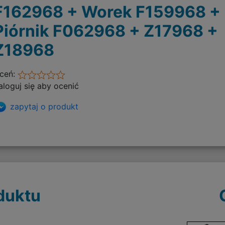
F162968 + Worek F159968 +
Piórnik F062968 + Z17968 +
Z18968
ceń:
aloguj się aby ocenić
zapytaj o produkt
duktu