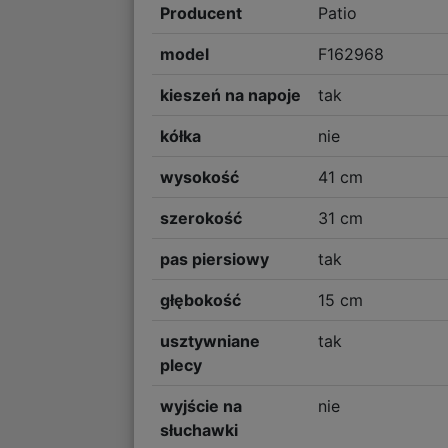
Producent
Patio
model
F162968
kieszeń na napoje
tak
kółka
nie
wysokość
41 cm
szerokość
31 cm
pas piersiowy
tak
głębokość
15 cm
usztywniane
tak
plecy
wyjście na
nie
słuchawki