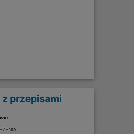
 z przepisami
twie
ZEŻENIA