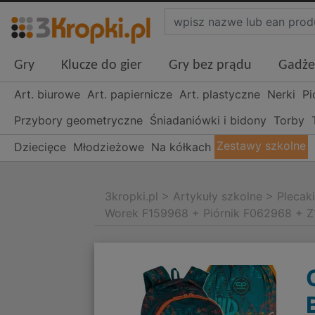
Gry
Klucze do gier
Gry bez prądu
Gadże
Art. biurowe
Art. papiernicze
Art. plastyczne
Nerki
Pi
Przybory geometryczne
Śniadaniówki i bidony
Torby
Zestawy szkolne
Dziecięce
Młodzieżowe
Na kółkach
3kropki.pl
>
Artykuły szkolne
>
Plecak
Worek F159968 + Piórnik F062968 + 