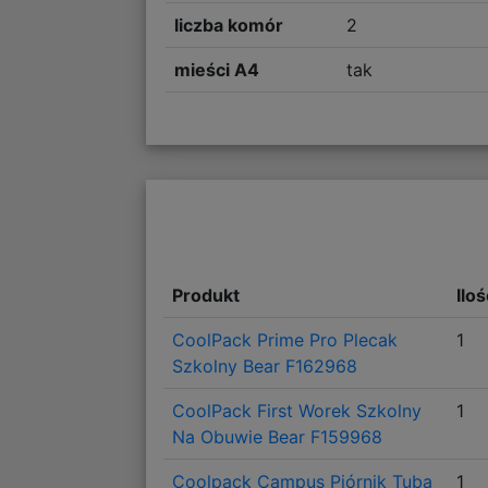
liczba komór
2
mieści A4
tak
Produkt
Ilo
CoolPack Prime Pro Plecak
1
Szkolny Bear F162968
CoolPack First Worek Szkolny
1
Na Obuwie Bear F159968
Coolpack Campus Piórnik Tuba
1