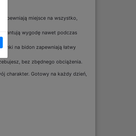
 zapewniają miejsce na wszystko,
ek.
 gwarantują wygodę nawet podczas
zonki na bidon zapewniają łatwy
zebujesz, bez zbędnego obciążenia.
wój charakter. Gotowy na każdy dzień,