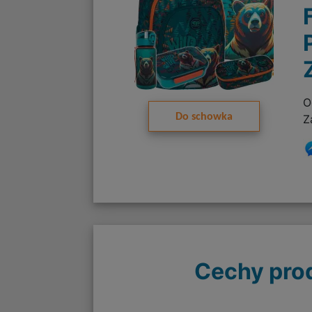
O
Do schowka
Z
Cechy pro