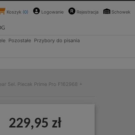
Koszyk
(
0
)
Logowanie
Rejestracja
Schowek
OG
ele
Pozostałe
Przybory do pisania
ar 5el. Plecak Prime Pro F162968 +
229,95 zł