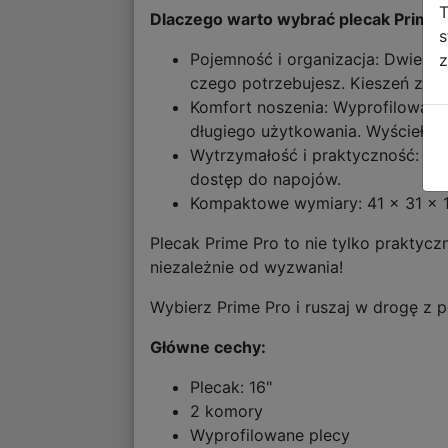
T
Dlaczego warto wybrać plecak Prime 
s
Pojemność i organizacja: Dwie p
z
czego potrzebujesz. Kieszeń z o
Komfort noszenia: Wyprofilowane
długiego użytkowania. Wyściełana
Wytrzymałość i praktyczność: Wz
dostęp do napojów.
Kompaktowe wymiary: 41 x 31 x 1
Plecak Prime Pro to nie tylko praktycz
niezależnie od wyzwania!
Wybierz Prime Pro i ruszaj w drogę z p
Główne cechy:
Plecak: 16"
2 komory
Wyprofilowane plecy