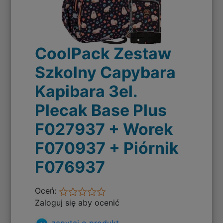
CoolPack Zestaw
Szkolny Capybara
Kapibara 3el.
Plecak Base Plus
F027937 + Worek
F070937 + Piórnik
F076937
Oceń:
Zaloguj się aby ocenić
zapytaj o produkt