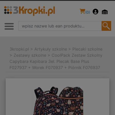
(
0
)
3kropki.pl
>
Artykuły szkolne
>
Plecaki szkolne
>
Zestawy szkolne
>
CoolPack Zestaw Szkolny
Capybara Kapibara 3el. Plecak Base Plus
F027937 + Worek F070937 + Piórnik F076937