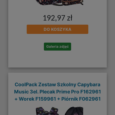
192,97 zł
DO KOSZYKA
Galeria zdjęć
CoolPack Zestaw Szkolny Capybara
Music 3el. Plecak Prime Pro F162961
+ Worek F159961 + Piórnik F062961