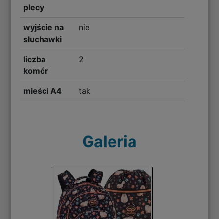
plecy
wyjście na
nie
słuchawki
liczba
2
komór
mieści A4
tak
Galeria