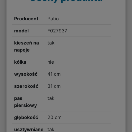
Producent
Patio
model
F027937
kieszeń na
tak
napoje
kółka
nie
wysokość
41 cm
szerokość
31 cm
pas
tak
piersiowy
głębokość
20 cm
usztywniane
tak