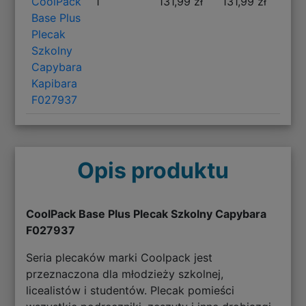
CoolPack
1
131,99 zł
131,99 zł
Base Plus
Plecak
Szkolny
Capybara
Kapibara
F027937
Opis produktu
CoolPack Base Plus Plecak Szkolny Capybara
F027937
Seria plecaków marki Coolpack jest
przeznaczona dla młodzieży szkolnej,
licealistów i studentów. Plecak pomieści