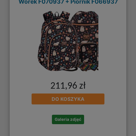
Worek F070937 + Piórnik F066937
211,96 zł
DO KOSZYKA
Galeria zdjęć