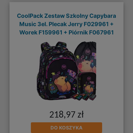
CoolPack Zestaw Szkolny Capybara
Music 3el. Plecak Jerry F029961 +
Worek F159961 + Piórnik F067961
218,97 zł
DO KOSZYKA