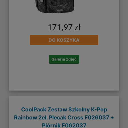
171,97 zł
DO KOSZYKA
Galeria zdjęć
CoolPack Zestaw Szkolny K-Pop
Rainbow 2el. Plecak Cross F026037 +
Piórnik F062037