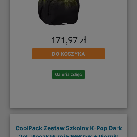
171,97 zł
DO KOSZYKA
Galeria zdjęć
CoolPack Zestaw Szkolny K-Pop Dark
2el. Plecak Rumi F166036 + Piórnik