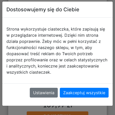
Dostosowujemy się do Ciebie
CoolPack Zestaw Szkolny 2el. Daisy
Black Plecak Pick F099817 + Piórnik
Strona wykorzystuje ciasteczka, które zapisują się
F062817
w przeglądarce internetowej. Dzięki nim strona
działa poprawnie. Żeby móc w pełni korzystać z
funkcjonalności naszego sklepu, w tym, aby
dopasować treść reklam do Twoich potrzeb
poprzez profilowanie oraz w celach statystycznych
i analitycznych, konieczne jest zaakceptowanie
wszystkich ciasteczek.
Ustawienia
Zaakceptuj wszystkie
169,97 zł