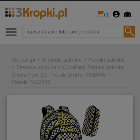
(
0
)
3kropki.pl
>
Artykuły szkolne
>
Plecaki szkolne
>
Zestawy szkolne
>
CoolPack Zestaw Szkolny
Chess Flow 2el. Plecak Drafter F010745 +
Piórnik F062745