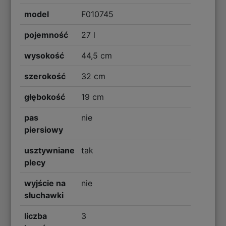
model
F010745
pojemność
27 l
wysokość
44,5 cm
szerokość
32 cm
głębokość
19 cm
pas
nie
piersiowy
usztywniane
tak
plecy
wyjście na
nie
słuchawki
liczba
3