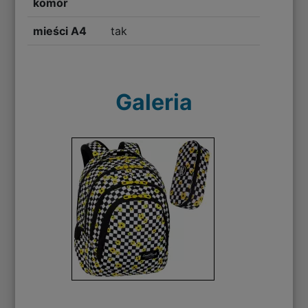
komór
mieści A4
tak
Galeria