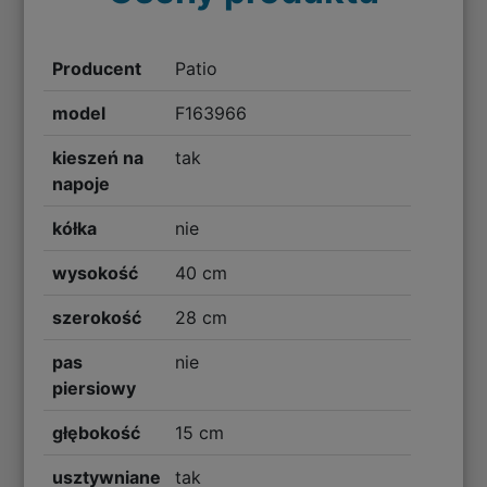
Producent
Patio
model
F163966
kieszeń na
tak
napoje
kółka
nie
wysokość
40 cm
szerokość
28 cm
pas
nie
piersiowy
głębokość
15 cm
usztywniane
tak