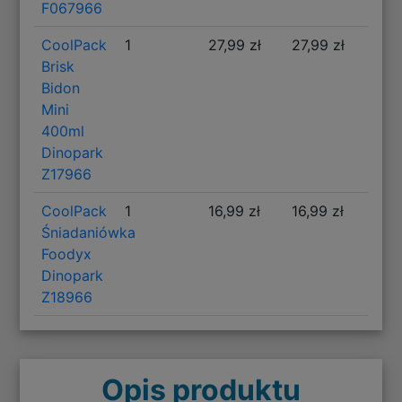
F067966
CoolPack
1
27,99 zł
27,99 zł
Brisk
Bidon
Mini
400ml
Dinopark
Z17966
CoolPack
1
16,99 zł
16,99 zł
Śniadaniówka
Foodyx
Dinopark
Z18966
Opis produktu