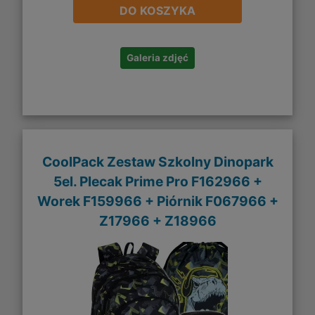
DO KOSZYKA
Galeria zdjęć
CoolPack Zestaw Szkolny Dinopark
5el. Plecak Prime Pro F162966 +
Worek F159966 + Piórnik F067966 +
Z17966 + Z18966