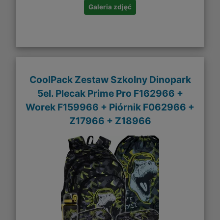
Galeria zdjęć
CoolPack Zestaw Szkolny Dinopark
5el. Plecak Prime Pro F162966 +
Worek F159966 + Piórnik F062966 +
Z17966 + Z18966