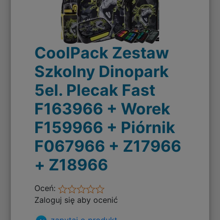
CoolPack Zestaw
Szkolny Dinopark
5el. Plecak Fast
F163966 + Worek
F159966 + Piórnik
F067966 + Z17966
+ Z18966
Oceń:
Zaloguj się aby ocenić
zapytaj o produkt