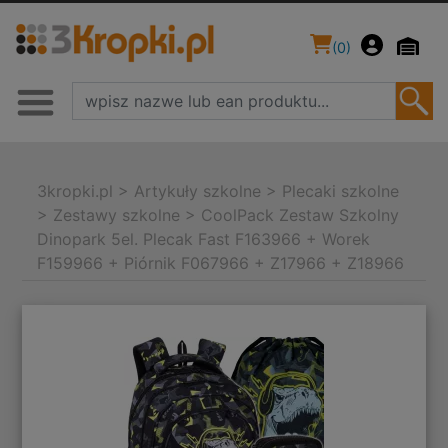
(
0
)
3kropki.pl
>
Artykuły szkolne
>
Plecaki szkolne
>
Zestawy szkolne
>
CoolPack Zestaw Szkolny
Dinopark 5el. Plecak Fast F163966 + Worek
F159966 + Piórnik F067966 + Z17966 + Z18966