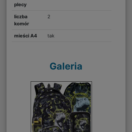
plecy
liczba
2
komór
mieści A4
tak
Galeria