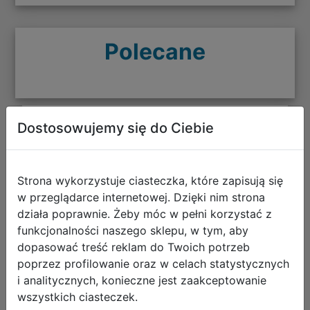
Polecane
Dostosowujemy się do Ciebie
CoolPack Zestaw Szkolny Dinopark
5el. Plecak Jerry F029966 + Worek
F159966 + Piórnik F066966 +
Strona wykorzystuje ciasteczka, które zapisują się
Z17966 + Z18966
w przeglądarce internetowej. Dzięki nim strona
działa poprawnie. Żeby móc w pełni korzystać z
funkcjonalności naszego sklepu, w tym, aby
dopasować treść reklam do Twoich potrzeb
poprzez profilowanie oraz w celach statystycznych
i analitycznych, konieczne jest zaakceptowanie
wszystkich ciasteczek.