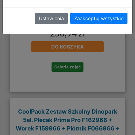
Ustawienia
Zaakceptuj wszystkie
250,94 zł
DO KOSZYKA
Galeria zdjęć
CoolPack Zestaw Szkolny Dinopark
5el. Plecak Prime Pro F162966 +
Worek F159966 + Piórnik F066966 +