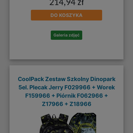
214,94 zł
DO KOSZYKA
Galeria zdjęć
CoolPack Zestaw Szkolny Dinopark
5el. Plecak Jerry F029966 + Worek
F159966 + Piórnik F062966 +
Z17966 + Z18966