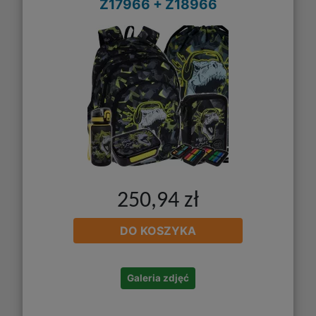
Z17966 + Z18966
250,94 zł
DO KOSZYKA
Galeria zdjęć