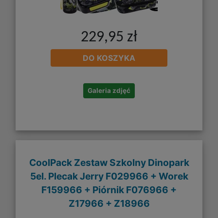
229,95 zł
DO KOSZYKA
Galeria zdjęć
CoolPack Zestaw Szkolny Dinopark
5el. Plecak Jerry F029966 + Worek
F159966 + Piórnik F076966 +
Z17966 + Z18966