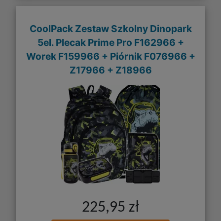
CoolPack Zestaw Szkolny Dinopark
5el. Plecak Prime Pro F162966 +
Worek F159966 + Piórnik F076966 +
Z17966 + Z18966
225,95 zł