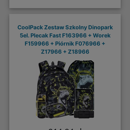
CoolPack Zestaw Szkolny Dinopark
5el. Plecak Fast F163966 + Worek
F159966 + Piórnik F076966 +
Z17966 + Z18966