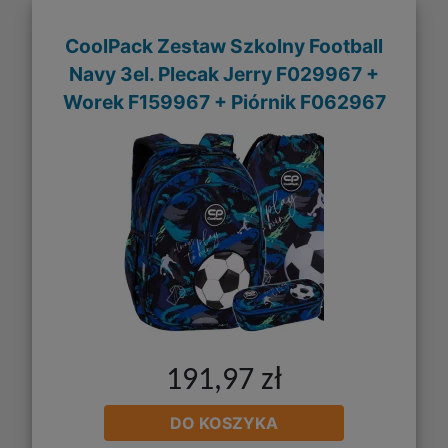
CoolPack Zestaw Szkolny Football
Navy 3el. Plecak Jerry F029967 +
Worek F159967 + Piórnik F062967
191,97 zł
DO KOSZYKA