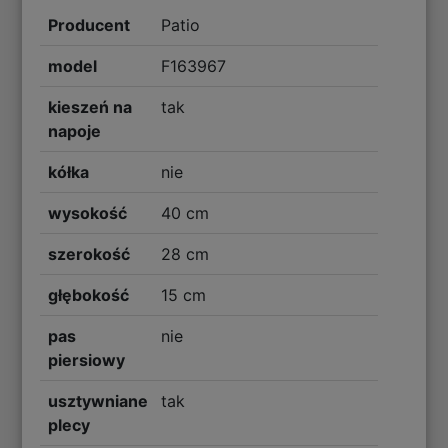
Producent
Patio
model
F163967
kieszeń na
tak
napoje
kółka
nie
wysokość
40 cm
szerokość
28 cm
głębokość
15 cm
pas
nie
piersiowy
usztywniane
tak
plecy