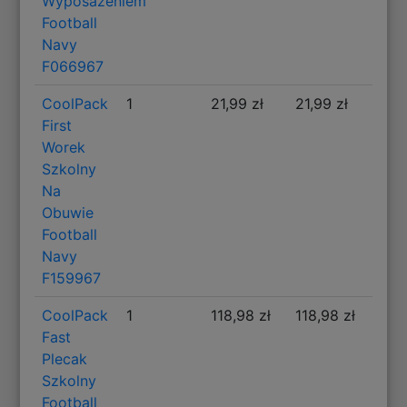
Wyposażeniem
Football
Navy
F066967
CoolPack
1
21,99 zł
21,99 zł
First
Worek
Szkolny
Na
Obuwie
Football
Navy
F159967
CoolPack
1
118,98 zł
118,98 zł
Fast
Plecak
Szkolny
Football