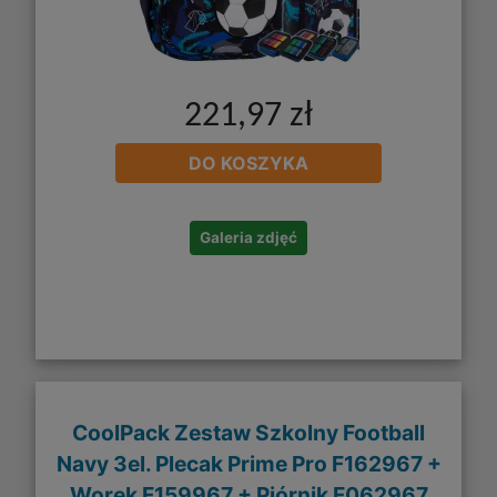
221,97 zł
DO KOSZYKA
Galeria zdjęć
CoolPack Zestaw Szkolny Football
Navy 3el. Plecak Prime Pro F162967 +
Worek F159967 + Piórnik F062967