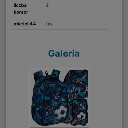
liczba
2
komór
mieści A4
tak
Galeria