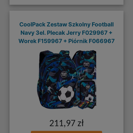
CoolPack Zestaw Szkolny Football
Navy 3el. Plecak Jerry F029967 +
Worek F159967 + Piórnik F066967
211,97 zł