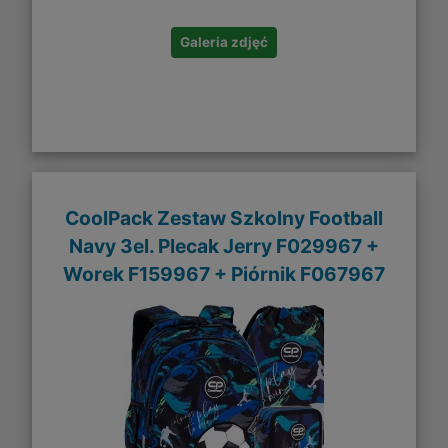
Galeria zdjęć
CoolPack Zestaw Szkolny Football
Navy 3el. Plecak Jerry F029967 +
Worek F159967 + Piórnik F067967