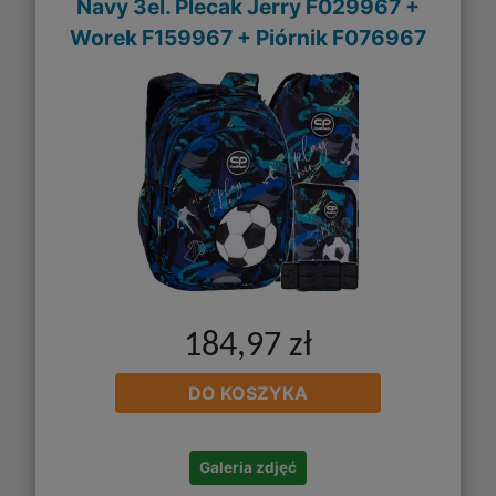
Navy 3el. Plecak Jerry F029967 +
Worek F159967 + Piórnik F076967
184,97 zł
DO KOSZYKA
Galeria zdjęć