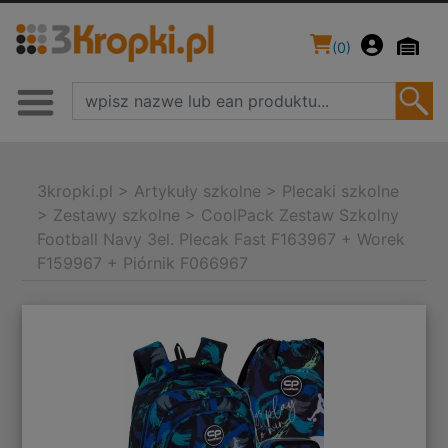
(
0
)
3kropki.pl
>
Artykuły szkolne
>
Plecaki szkolne
>
Zestawy szkolne
>
CoolPack Zestaw Szkolny
Football Navy 3el. Plecak Fast F163967 + Worek
F159967 + Piórnik F066967