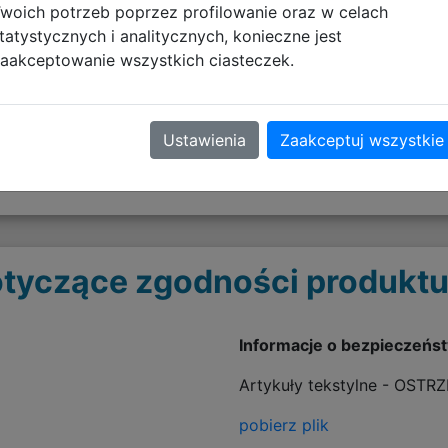
woich potrzeb poprzez profilowanie oraz w celach
tatystycznych i analitycznych, konieczne jest
aakceptowanie wszystkich ciasteczek.
Ustawienia
Zaakceptuj wszystkie
tyczące zgodności produktu
Informacje o bezpieczeńs
Artykuły tekstylne - OSTR
pobierz plik