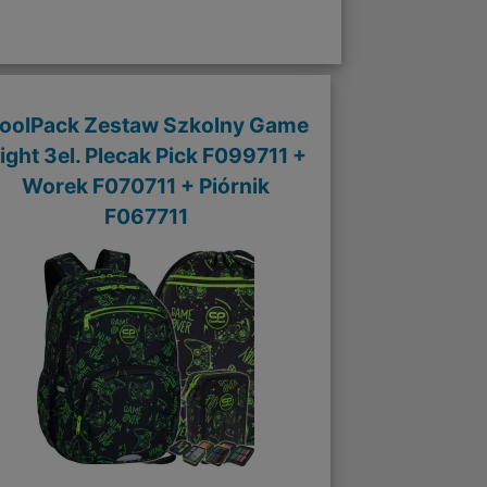
oolPack Zestaw Szkolny Game
ight 3el. Plecak Pick F099711 +
Worek F070711 + Piórnik
F067711