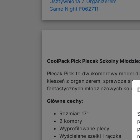
Usztywniona Z Organizerem
Game Night F062711
CoolPack Pick Plecak Szkolny Młodz
Plecak Pick to dwukomorowy model dla
kieszeń z organizerem, sprawdza się z
fantastycznych młodzieżowych kolekcj
Główne cechy:
Rozmiar: 17"
S
2 komory
p
Wyprofilowane plecy
p
Wyściełane szelki i rączka
n