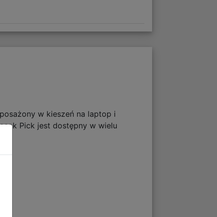
posażony w kieszeń na laptop i
ecak Pick jest dostępny w wielu