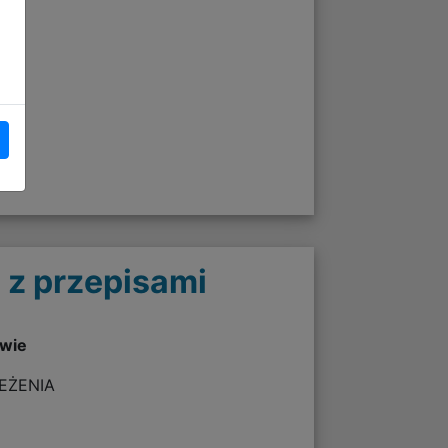
 z przepisami
twie
ZEŻENIA