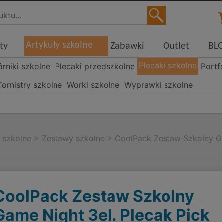
Artykuły szkolne
ty
Zabawki
Outlet
BL
Plecaki szkolne
órniki szkolne
Plecaki przedszkolne
Portf
Tornistry szkolne
Worki szkolne
Wyprawki szkolne
i szkolne
>
Zestawy szkolne
>
CoolPack Zestaw Szkolny Ga
CoolPack Zestaw Szkolny
Game Night 3el. Plecak Pick