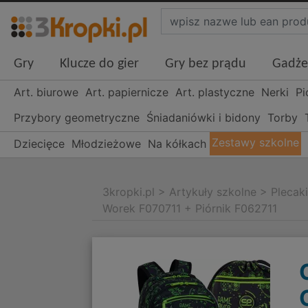
Gry
Klucze do gier
Gry bez prądu
Gadże
Art. biurowe
Art. papiernicze
Art. plastyczne
Nerki
Pi
Przybory geometryczne
Śniadaniówki i bidony
Torby
Zestawy szkolne
Dziecięce
Młodzieżowe
Na kółkach
3kropki.pl
>
Artykuły szkolne
>
Plecak
Worek F070711 + Piórnik F062711