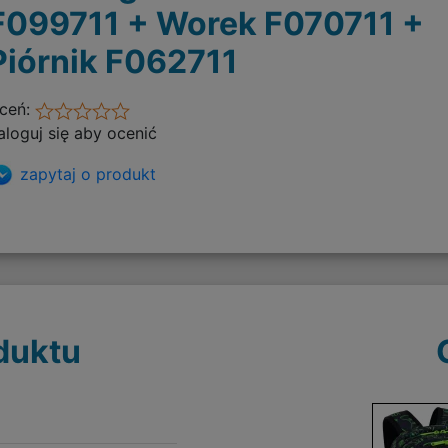
F099711 + Worek F070711 +
Piórnik F062711
ceń:
aloguj się aby ocenić
zapytaj o produkt
duktu