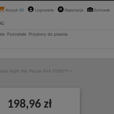
Koszyk
(
0
)
Logowanie
Rejestracja
Schowek
OG
ele
Pozostałe
Przybory do pisania
me Night 3el. Plecak Pick F099711 +
198,96 zł