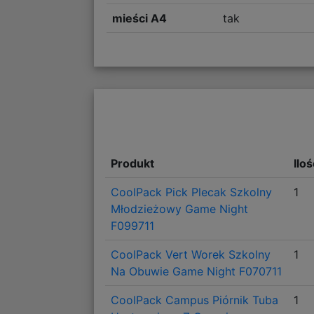
mieści A4
tak
Produkt
Ilo
CoolPack Pick Plecak Szkolny
1
Młodzieżowy Game Night
F099711
CoolPack Vert Worek Szkolny
1
Na Obuwie Game Night F070711
CoolPack Campus Piórnik Tuba
1