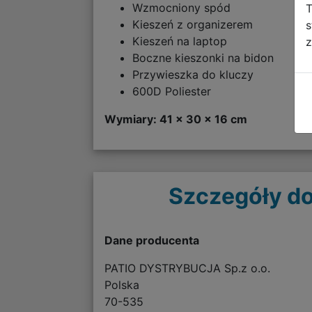
Wzmocniony spód
T
Kieszeń z organizerem
s
Kieszeń na laptop
z
Boczne kieszonki na bidon
Przywieszka do kluczy
600D Poliester
Wymiary: 41 x 30 x 16 cm
Szczegóły do
Dane producenta
PATIO DYSTRYBUCJA Sp.z o.o.
Polska
70-535