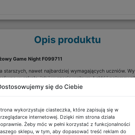
Opis produktu
ieżowy Game Night F099711
 starszych, nawet najbardziej wymagających uczniów. Wy
arówno w szkole, jak i w czasie wolnym. Lekki i pojemny pl
ach!
Dostosowujemy się do Ciebie
trona wykorzystuje ciasteczka, które zapisują się w
rzeglądarce internetowej. Dzięki nim strona działa
oprawnie. Żeby móc w pełni korzystać z funkcjonalności
aszego sklepu, w tym, aby dopasować treść reklam do