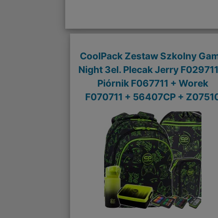
CoolPack Zestaw Szkolny Ga
Night 3el. Plecak Jerry F029711
Piórnik F067711 + Worek
F070711 + 56407CP + Z0751