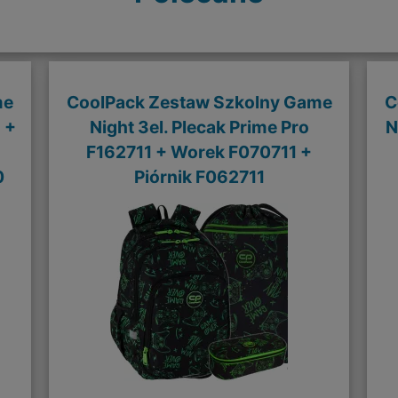
me
CoolPack Zestaw Szkolny Game
C
 +
Night 3el. Plecak Prime Pro
N
F162711 + Worek F070711 +
0
Piórnik F062711