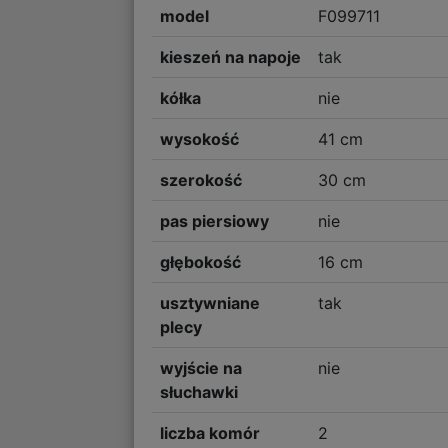
model
F099711
kieszeń na napoje
tak
kółka
nie
wysokość
41 cm
szerokość
30 cm
pas piersiowy
nie
głębokość
16 cm
usztywniane
tak
plecy
wyjście na
nie
słuchawki
liczba komór
2