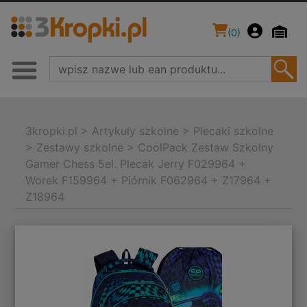
(
0
)
3kropki.pl
>
Artykuły szkolne
>
Plecaki szkolne
>
Zestawy szkolne
>
CoolPack Zestaw Szkolny
Gamer Chess 5el. Plecak Jerry F029964 +
Worek F159964 + Piórnik F062964 + Z17964 +
Z18964