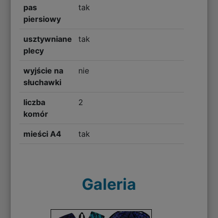
pas
tak
piersiowy
usztywniane
tak
plecy
wyjście na
nie
słuchawki
liczba
2
komór
mieści A4
tak
Galeria