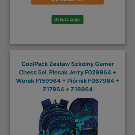
Galeria zdjęć
CoolPack Zestaw Szkolny Gamer
Chess 5el. Plecak Jerry F029964 +
Worek F159964 + Piórnik F067964 +
Z17964 + Z18964