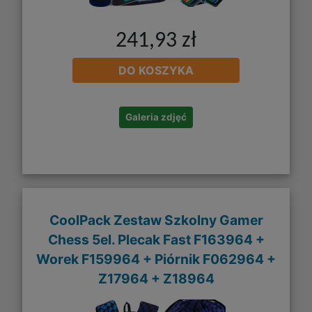
241,93 zł
DO KOSZYKA
Galeria zdjęć
CoolPack Zestaw Szkolny Gamer
Chess 5el. Plecak Fast F163964 +
Worek F159964 + Piórnik F062964 +
Z17964 + Z18964