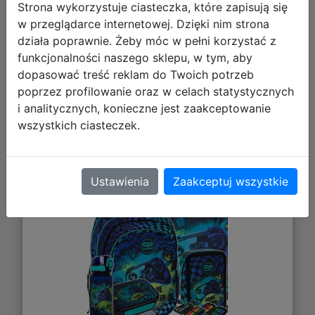
Strona wykorzystuje ciasteczka, które zapisują się
Polecane
w przeglądarce internetowej. Dzięki nim strona
działa poprawnie. Żeby móc w pełni korzystać z
funkcjonalności naszego sklepu, w tym, aby
dopasować treść reklam do Twoich potrzeb
poprzez profilowanie oraz w celach statystycznych
CoolPack Zestaw Szkolny Gamer
i analitycznych, konieczne jest zaakceptowanie
Chess 5el. Plecak Fast F163964 +
wszystkich ciasteczek.
Worek F159964 + Piórnik F066964 +
Z17964 + Z18964
Ustawienia
Zaakceptuj wszystkie