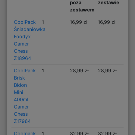
poza
zestawie
zestawem
CoolPack
1
16,99 zł
16,99 zł
Śniadaniówka
Foodyx
Gamer
Chess
Z18964
CoolPack
1
28,99 zł
28,99 zł
Brisk
Bidon
Mini
400ml
Gamer
Chess
Z17964
Coolpack
1
32,99 zł
32,99 zł