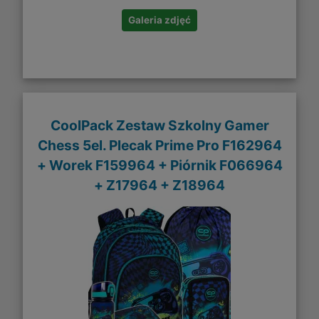
Galeria zdjęć
CoolPack Zestaw Szkolny Gamer
Chess 5el. Plecak Prime Pro F162964
+ Worek F159964 + Piórnik F066964
+ Z17964 + Z18964