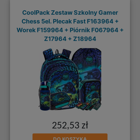
CoolPack Zestaw Szkolny Gamer
Chess 5el. Plecak Fast F163964 +
Worek F159964 + Piórnik F067964 +
Z17964 + Z18964
252,53 zł
DO KOSZYKA