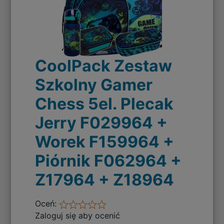
CoolPack Zestaw
Szkolny Gamer
Chess 5el. Plecak
Jerry F029964 +
Worek F159964 +
Piórnik F062964 +
Z17964 + Z18964
Oceń:
Zaloguj się aby ocenić