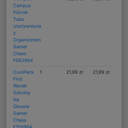
Campus
Piórnik
Tuba
Usztywniona
z
Organizerem
Gamer
Chess
F062964
CoolPack
1
21,99 zł
21,99 zł
First
Worek
Szkolny
Na
Obuwie
Gamer
Chess
F159964