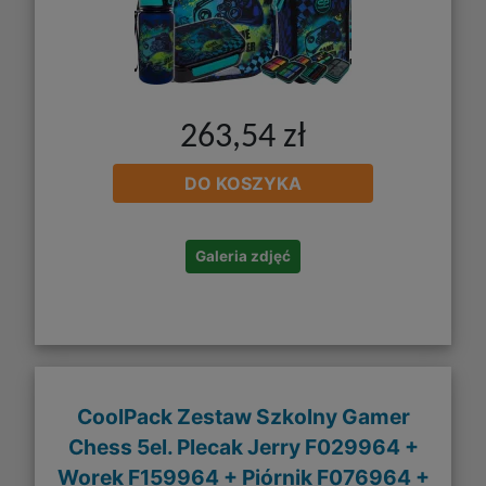
263,54 zł
DO KOSZYKA
Galeria zdjęć
CoolPack Zestaw Szkolny Gamer
Chess 5el. Plecak Jerry F029964 +
Worek F159964 + Piórnik F076964 +