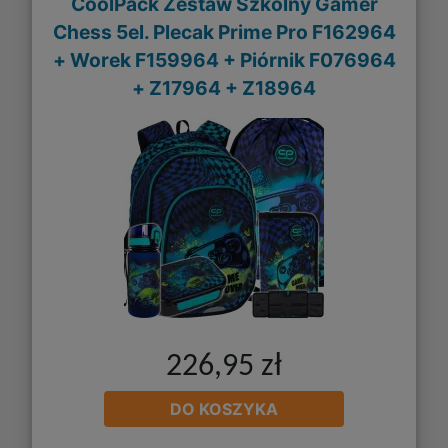
CoolPack Zestaw Szkolny Gamer
Chess 5el. Plecak Prime Pro F162964
+ Worek F159964 + Piórnik F076964
+ Z17964 + Z18964
226,95 zł
DO KOSZYKA