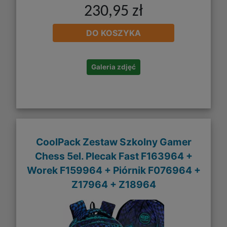
230,95 zł
DO KOSZYKA
Galeria zdjęć
CoolPack Zestaw Szkolny Gamer
Chess 5el. Plecak Fast F163964 +
Worek F159964 + Piórnik F076964 +
Z17964 + Z18964