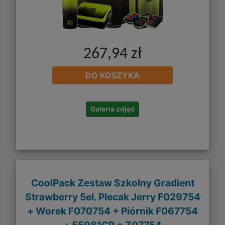
267,94 zł
DO KOSZYKA
Galeria zdjęć
CoolPack Zestaw Szkolny Gradient
Strawberry 5el. Plecak Jerry F029754
+ Worek F070754 + Piórnik F067754