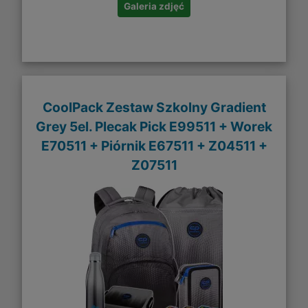
Galeria zdjęć
CoolPack Zestaw Szkolny Gradient
Grey 5el. Plecak Pick E99511 + Worek
E70511 + Piórnik E67511 + Z04511 +
Z07511