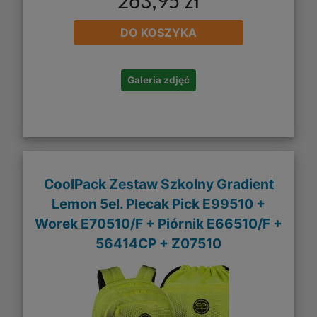
263,95 zł
DO KOSZYKA
Galeria zdjęć
CoolPack Zestaw Szkolny Gradient
Lemon 5el. Plecak Pick E99510 +
Worek E70510/F + Piórnik E66510/F +
56414CP + Z07510