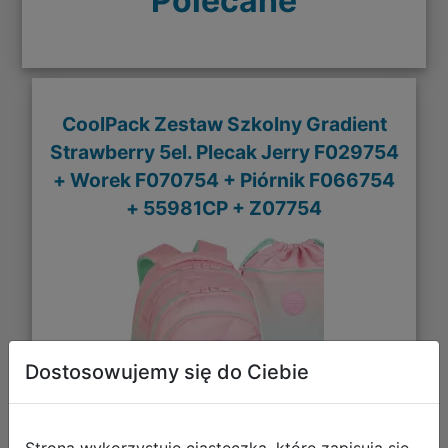
Polecane
CoolPack Zestaw Szkolny Gradient
Strawberry 5el. Plecak Jerry F029754
+ Worek F070754 + Piórnik F066754
+ 55981CP + Z07754
Dostosowujemy się do Ciebie
Strona wykorzystuje ciasteczka, które zapisują się