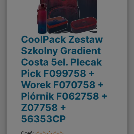
CoolPack Zestaw
Szkolny Gradient
Costa 5el. Plecak
Pick F099758 +
Worek F070758 +
Piórnik F062758 +
Z07758 +
56353CP
Oceń: