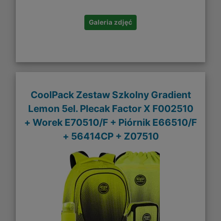
Galeria zdjęć
CoolPack Zestaw Szkolny Gradient
Lemon 5el. Plecak Factor X F002510
+ Worek E70510/F + Piórnik E66510/F
+ 56414CP + Z07510