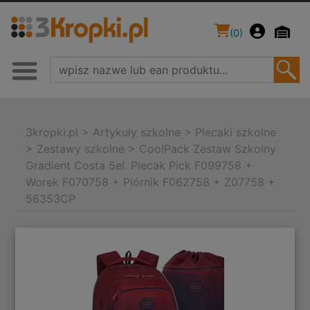
(
0
)
3kropki.pl
>
Artykuły szkolne
>
Plecaki szkolne
>
Zestawy szkolne
>
CoolPack Zestaw Szkolny
Gradient Costa 5el. Plecak Pick F099758 +
Worek F070758 + Piórnik F062758 + Z07758 +
56353CP