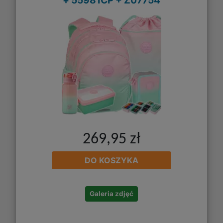
+ 55981CP + Z07754
269,95 zł
DO KOSZYKA
Galeria zdjęć