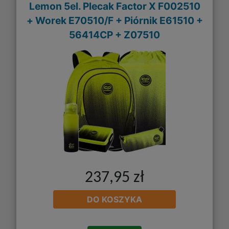
Lemon 5el. Plecak Factor X F002510
+ Worek E70510/F + Piórnik E61510 +
56414CP + Z07510
237,95 zł
DO KOSZYKA