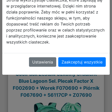
w przeglądarce internetowej. Dzięki nim strona
256,94 zł
działa poprawnie. Żeby móc w pełni korzystać z
funkcjonalności naszego sklepu, w tym, aby
DO KOSZYKA
dopasować treść reklam do Twoich potrzeb
poprzez profilowanie oraz w celach statystycznych
i analitycznych, konieczne jest zaakceptowanie
Galeria zdjęć
wszystkich ciasteczek.
Ustawienia
Zaakceptuj wszystkie
CoolPack Zestaw Szkolny Gradient
Blue Lagoon 5el. Plecak Factor X
F002690 + Worek F070690 + Piórnik
F067690 + 56117CP + Z07690