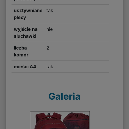
usztywniane
tak
plecy
wyjście na
nie
słuchawki
liczba
2
komór
mieści A4
tak
Galeria