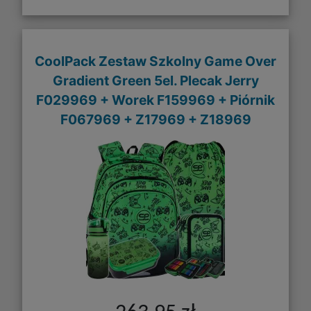
CoolPack Zestaw Szkolny Game Over
Gradient Green 5el. Plecak Jerry
F029969 + Worek F159969 + Piórnik
F067969 + Z17969 + Z18969