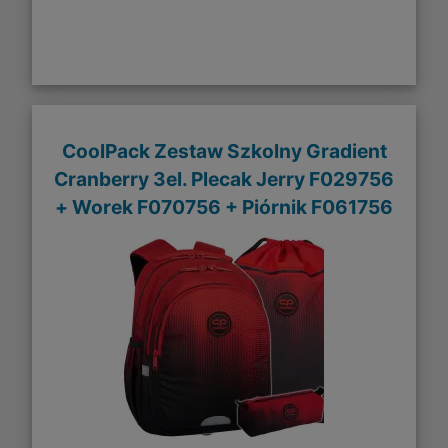
CoolPack Zestaw Szkolny Gradient
Cranberry 3el. Plecak Jerry F029756
+ Worek F070756 + Piórnik F061756