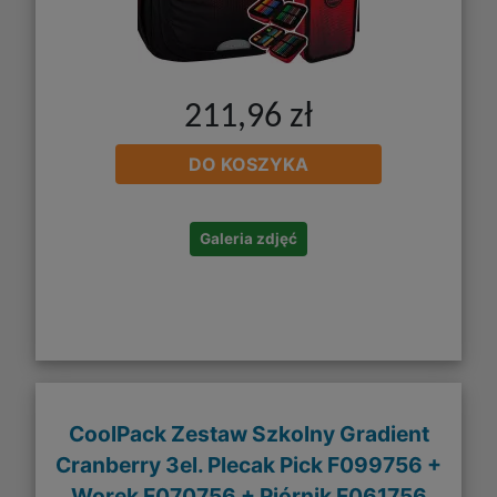
211,96 zł
DO KOSZYKA
Galeria zdjęć
CoolPack Zestaw Szkolny Gradient
Cranberry 3el. Plecak Pick F099756 +
Worek F070756 + Piórnik F061756