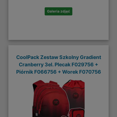
Galeria zdjęć
CoolPack Zestaw Szkolny Gradient
Cranberry 3el. Plecak F029756 +
Piórnik F066756 + Worek F070756