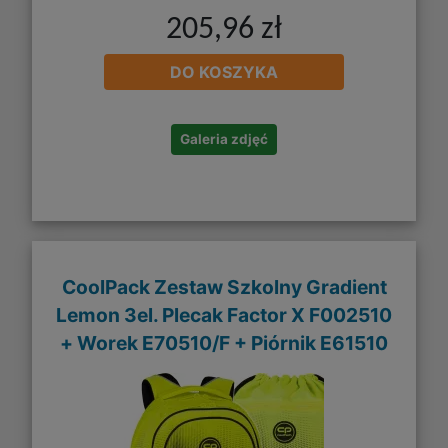
205,96 zł
DO KOSZYKA
Galeria zdjęć
CoolPack Zestaw Szkolny Gradient
Lemon 3el. Plecak Factor X F002510
+ Worek E70510/F + Piórnik E61510