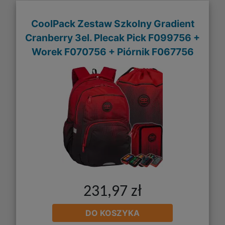
CoolPack Zestaw Szkolny Gradient
Cranberry 3el. Plecak Pick F099756 +
Worek F070756 + Piórnik F067756
231,97 zł
DO KOSZYKA