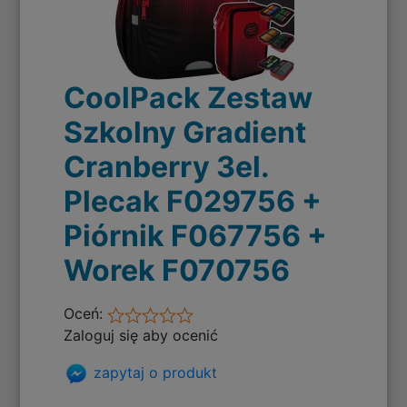
CoolPack Zestaw
Szkolny Gradient
Cranberry 3el.
Plecak F029756 +
Piórnik F067756 +
Worek F070756
Oceń:
Zaloguj się aby ocenić
zapytaj o produkt