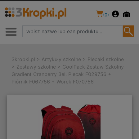
(
0
)
3kropki.pl
>
Artykuły szkolne
>
Plecaki szkolne
>
Zestawy szkolne
>
CoolPack Zestaw Szkolny
Gradient Cranberry 3el. Plecak F029756 +
Piórnik F067756 + Worek F070756