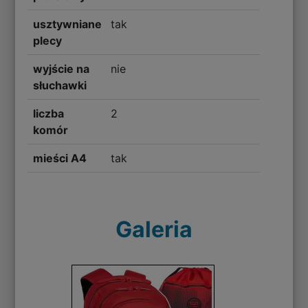
usztywniane
tak
plecy
wyjście na
nie
słuchawki
liczba
2
komór
mieści A4
tak
Galeria