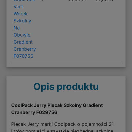
Vert
Worek
Szkolny
Na
Obuwie
Gradient
Cranberry
F070756
Opis produktu
CoolPack Jerry Plecak Szkolny Gradient
Cranberry F029756
Plecak Jerry marki Coolpack o pojemności 21
litrów pomieści wszystkie niezbędne, szkolne