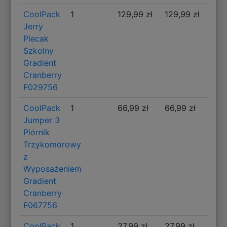
CoolPack
1
129,99 zł
129,99 zł
Jerry
Plecak
Szkolny
Gradient
Cranberry
F029756
CoolPack
1
66,99 zł
66,99 zł
Jumper 3
Piórnik
Trzykomorowy
z
Wyposażeniem
Gradient
Cranberry
F067756
CoolPack
1
27,99 zł
27,99 zł