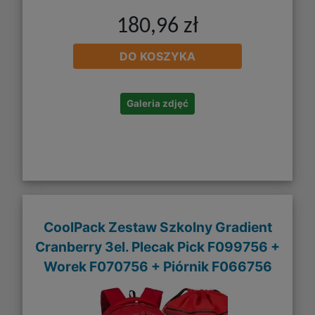
180,96 zł
DO KOSZYKA
Galeria zdjęć
CoolPack Zestaw Szkolny Gradient
Cranberry 3el. Plecak Pick F099756 +
Worek F070756 + Piórnik F066756