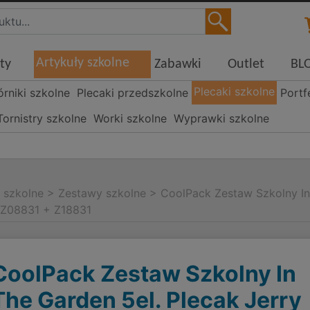
Artykuły szkolne
ty
Zabawki
Outlet
BL
Plecaki szkolne
órniki szkolne
Plecaki przedszkolne
Portf
Tornistry szkolne
Worki szkolne
Wyprawki szkolne
i szkolne
>
Zestawy szkolne
>
CoolPack Zestaw Szkolny In
 Z08831 + Z18831
CoolPack Zestaw Szkolny In
The Garden 5el. Plecak Jerry