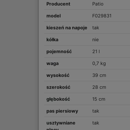
Producent
Patio
model
F029831
kieszeń na napoje
tak
kółka
nie
pojemność
21 l
waga
0,7 kg
wysokość
39 cm
szerokość
28 cm
głębokość
15 cm
pas piersiowy
tak
usztywniane
tak
plecy