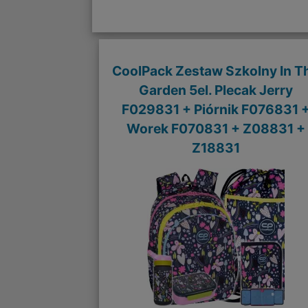
CoolPack Zestaw Szkolny In T
Garden 5el. Plecak Jerry
F029831 + Piórnik F076831 
Worek F070831 + Z08831 +
Z18831