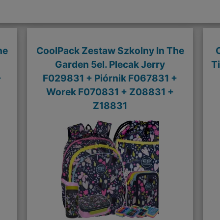
he
CoolPack Zestaw Szkolny In The
Garden 5el. Plecak Jerry
T
+
F029831 + Piórnik F067831 +
Worek F070831 + Z08831 +
Z18831