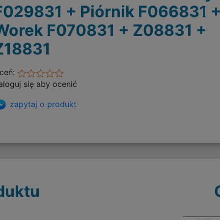
F029831 + Piórnik F066831 
Worek F070831 + Z08831 +
Z18831
ceń:
aloguj się aby ocenić
zapytaj o produkt
duktu