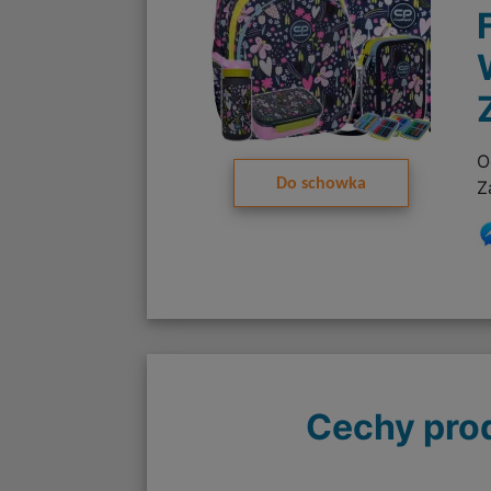
O
Do schowka
Z
Cechy pro