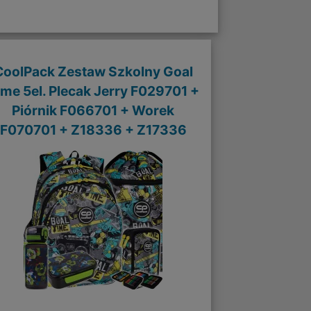
CoolPack Zestaw Szkolny Goal
ime 5el. Plecak Jerry F029701 +
Piórnik F066701 + Worek
F070701 + Z18336 + Z17336