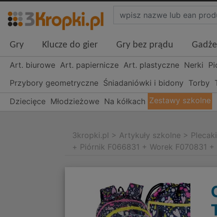
Gry
Klucze do gier
Gry bez prądu
Gadże
Art. biurowe
Art. papiernicze
Art. plastyczne
Nerki
Pi
Przybory geometryczne
Śniadaniówki i bidony
Torby
Zestawy szkolne
Dziecięce
Młodzieżowe
Na kółkach
3kropki.pl
>
Artykuły szkolne
>
Plecak
+ Piórnik F066831 + Worek F070831 +