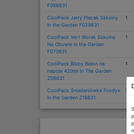
F066831
CoolPack Jerry Plecak Szkolny
1
In the Garden F029831
CoolPack Vert Worek Szkolny
1
Na Obuwie In the Garden
F070831
CoolPack Bibby Bidon na
1
napoje 420ml In The Garden
Z08831
CoolPack Śniadaniówka Foodyx
1
In the Garden Z18831
S
p
p
n