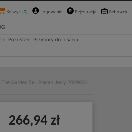
Koszyk
(
0
)
Logowanie
Rejestracja
Schowek
OG
ele
Pozostałe
Przybory do pisania
 The Garden 5el. Plecak Jerry F029831
266,94 zł