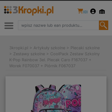
(
0
)
3kropki.pl
>
Artykuły szkolne
>
Plecaki szkolne
>
Zestawy szkolne
>
CoolPack Zestaw Szkolny
K-Pop Rainbow 3el. Plecak Caro F167037 +
Worek F070037 + Piórnik F067037