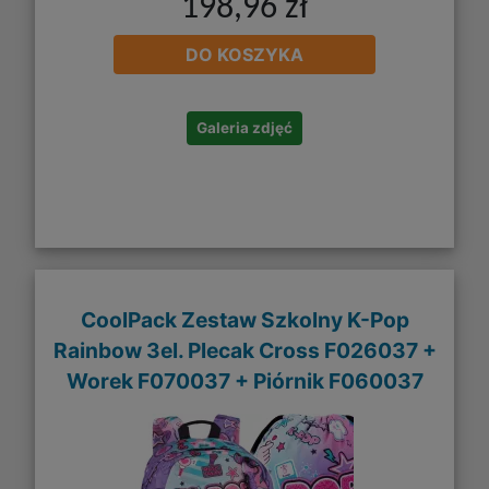
198,96 zł
DO KOSZYKA
Galeria zdjęć
CoolPack Zestaw Szkolny K-Pop
Rainbow 3el. Plecak Cross F026037 +
Worek F070037 + Piórnik F060037