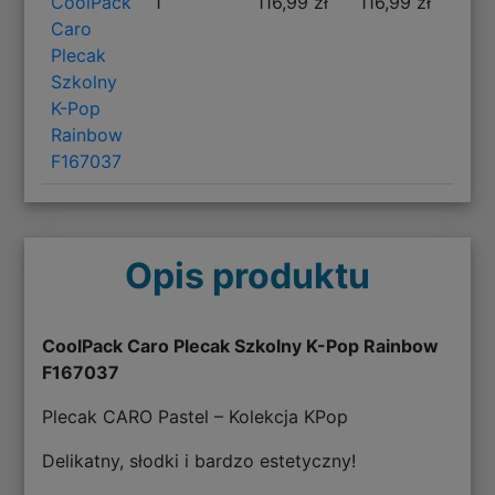
CoolPack
1
116,99 zł
116,99 zł
Caro
Plecak
Szkolny
K-Pop
Rainbow
F167037
Opis produktu
CoolPack Caro Plecak Szkolny K-Pop Rainbow
F167037
Plecak CARO Pastel – Kolekcja KPop
Delikatny, słodki i bardzo estetyczny!