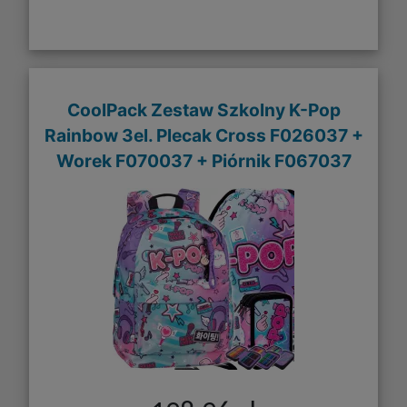
CoolPack Zestaw Szkolny K-Pop
Rainbow 3el. Plecak Cross F026037 +
Worek F070037 + Piórnik F067037