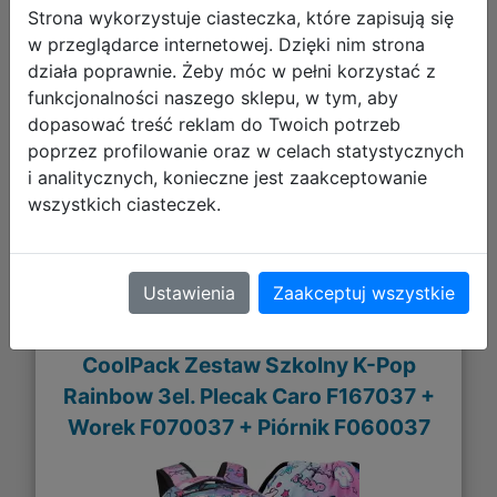
Strona wykorzystuje ciasteczka, które zapisują się
240,94 zł
w przeglądarce internetowej. Dzięki nim strona
działa poprawnie. Żeby móc w pełni korzystać z
DO KOSZYKA
funkcjonalności naszego sklepu, w tym, aby
dopasować treść reklam do Twoich potrzeb
poprzez profilowanie oraz w celach statystycznych
Galeria zdjęć
i analitycznych, konieczne jest zaakceptowanie
wszystkich ciasteczek.
Ustawienia
Zaakceptuj wszystkie
CoolPack Zestaw Szkolny K-Pop
Rainbow 3el. Plecak Caro F167037 +
Worek F070037 + Piórnik F060037