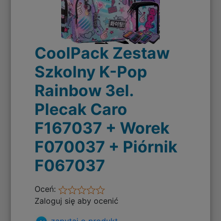
CoolPack Zestaw
Szkolny K-Pop
Rainbow 3el.
Plecak Caro
F167037 + Worek
F070037 + Piórnik
F067037
Oceń:
Zaloguj się aby ocenić
zapytaj o produkt