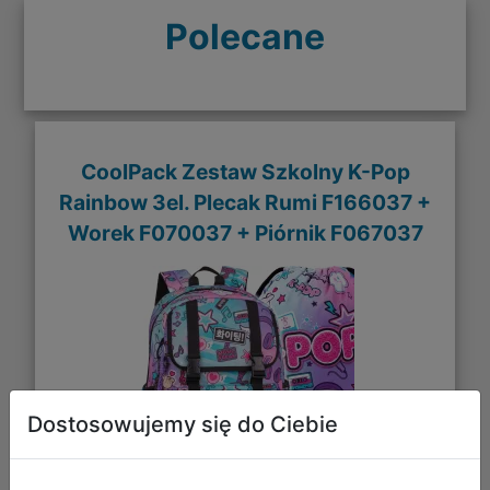
Polecane
CoolPack Zestaw Szkolny K-Pop
Rainbow 3el. Plecak Rumi F166037 +
Worek F070037 + Piórnik F067037
Dostosowujemy się do Ciebie