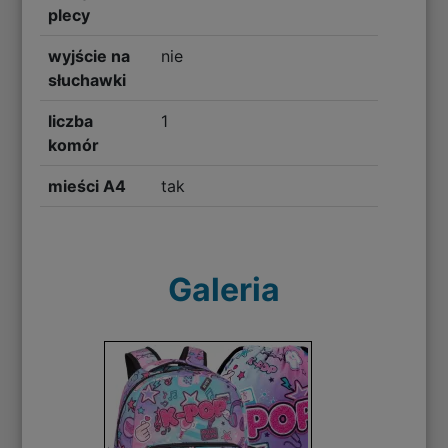
plecy
wyjście na
nie
słuchawki
liczba
1
komór
mieści A4
tak
Galeria