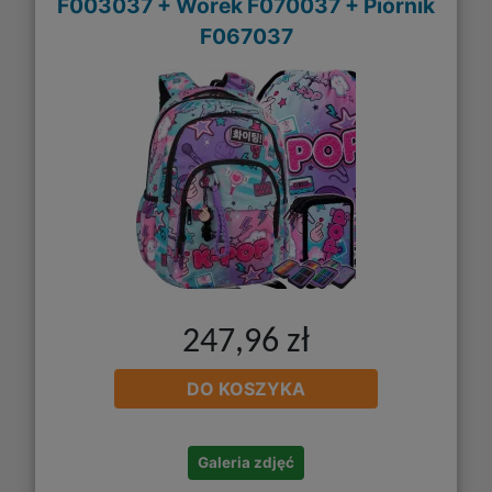
F003037 + Worek F070037 + Piórnik
F067037
247,96 zł
DO KOSZYKA
Galeria zdjęć