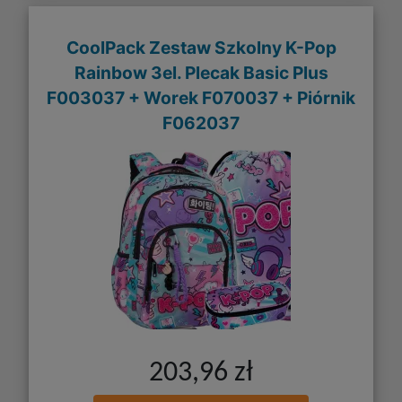
CoolPack Zestaw Szkolny K-Pop
Rainbow 3el. Plecak Basic Plus
F003037 + Worek F070037 + Piórnik
F062037
203,96 zł