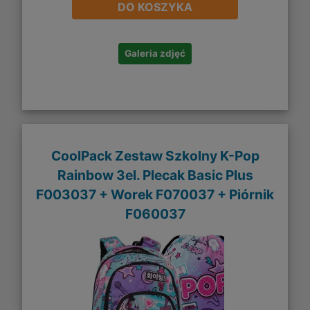
DO KOSZYKA
Galeria zdjęć
CoolPack Zestaw Szkolny K-Pop
Rainbow 3el. Plecak Basic Plus
F003037 + Worek F070037 + Piórnik
F060037