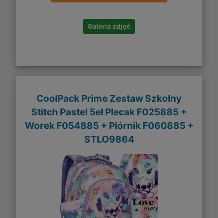
Galeria zdjęć
CoolPack Prime Zestaw Szkolny
Stitch Pastel 5el Plecak F025885 +
Worek F054885 + Piórnik F060885 +
STLO9864