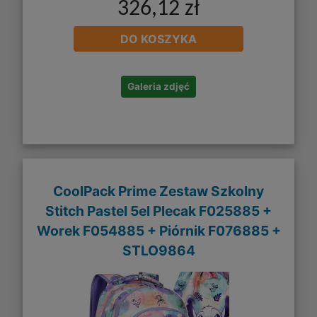
326,12 zł
DO KOSZYKA
Galeria zdjęć
CoolPack Prime Zestaw Szkolny
Stitch Pastel 5el Plecak F025885 +
Worek F054885 + Piórnik F076885 +
STLO9864