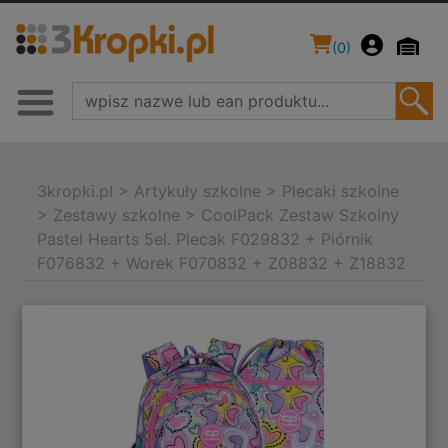
(
0
)
3kropki.pl
>
Artykuły szkolne
>
Plecaki szkolne
>
Zestawy szkolne
>
CoolPack Zestaw Szkolny
Pastel Hearts 5el. Plecak F029832 + Piórnik
F076832 + Worek F070832 + Z08832 + Z18832