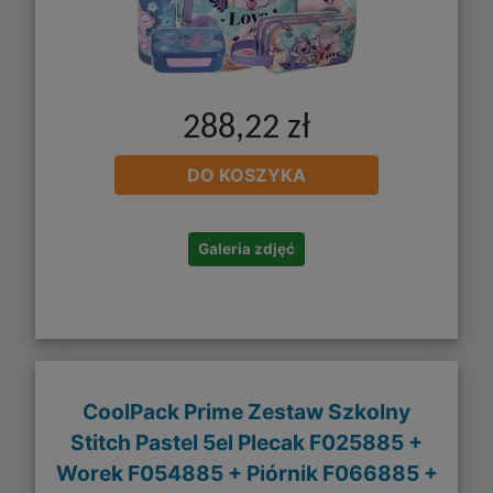
288,22 zł
DO KOSZYKA
Galeria zdjęć
CoolPack Prime Zestaw Szkolny
Stitch Pastel 5el Plecak F025885 +
Worek F054885 + Piórnik F066885 +