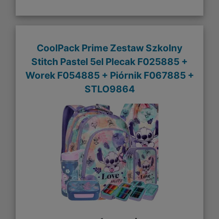
CoolPack Prime Zestaw Szkolny
Stitch Pastel 5el Plecak F025885 +
Worek F054885 + Piórnik F067885 +
STLO9864