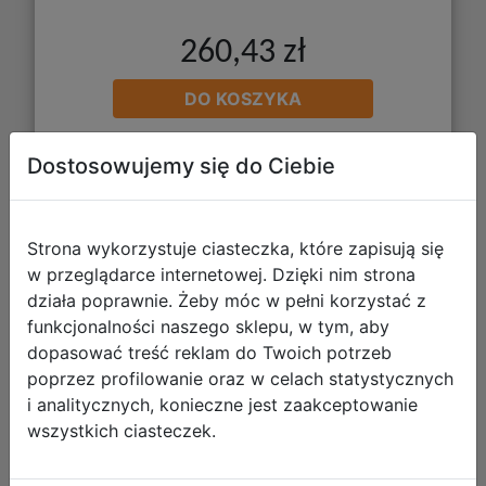
260,43 zł
DO KOSZYKA
Dostosowujemy się do Ciebie
Galeria zdjęć
Strona wykorzystuje ciasteczka, które zapisują się
w przeglądarce internetowej. Dzięki nim strona
działa poprawnie. Żeby móc w pełni korzystać z
funkcjonalności naszego sklepu, w tym, aby
CoolPack Zestaw Szkolny Pastel
dopasować treść reklam do Twoich potrzeb
Hearts 5el. Plecak F029832 + Piórnik
poprzez profilowanie oraz w celach statystycznych
F062832 + Worek F070832 +
i analitycznych, konieczne jest zaakceptowanie
Z08832 + Z18832
wszystkich ciasteczek.