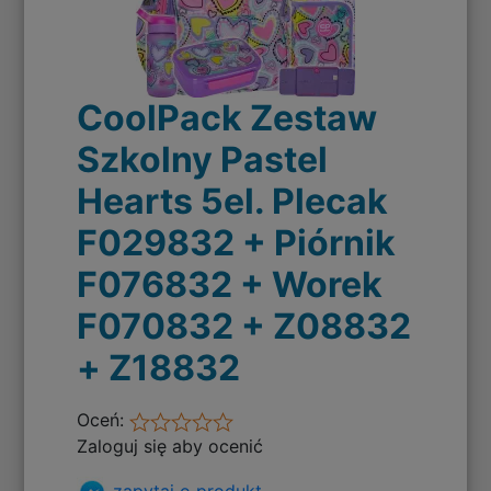
CoolPack Zestaw
Szkolny Pastel
Hearts 5el. Plecak
F029832 + Piórnik
F076832 + Worek
F070832 + Z08832
+ Z18832
Oceń:
Zaloguj się aby ocenić
zapytaj o produkt