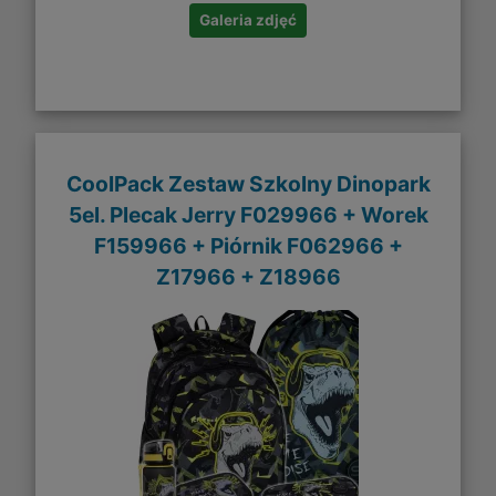
Galeria zdjęć
CoolPack Zestaw Szkolny Dinopark
5el. Plecak Jerry F029966 + Worek
F159966 + Piórnik F062966 +
Z17966 + Z18966