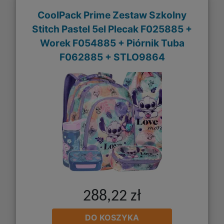
CoolPack Prime Zestaw Szkolny
Stitch Pastel 5el Plecak F025885 +
Worek F054885 + Piórnik Tuba
F062885 + STLO9864
288,22 zł
DO KOSZYKA