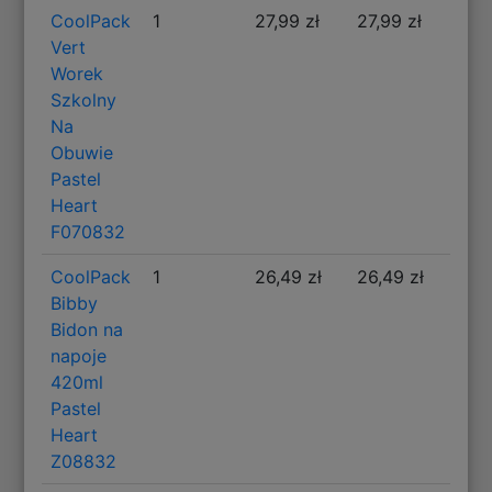
CoolPack
1
27,99 zł
27,99 zł
Vert
Worek
Szkolny
Na
Obuwie
Pastel
Heart
F070832
CoolPack
1
26,49 zł
26,49 zł
Bibby
Bidon na
napoje
420ml
Pastel
Heart
Z08832