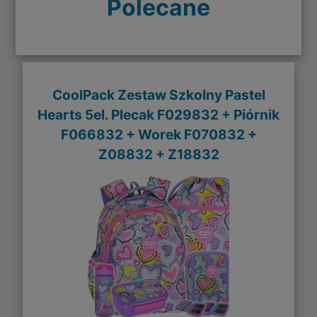
Polecane
CoolPack Zestaw Szkolny Pastel
Hearts 5el. Plecak F029832 + Piórnik
F066832 + Worek F070832 +
Z08832 + Z18832