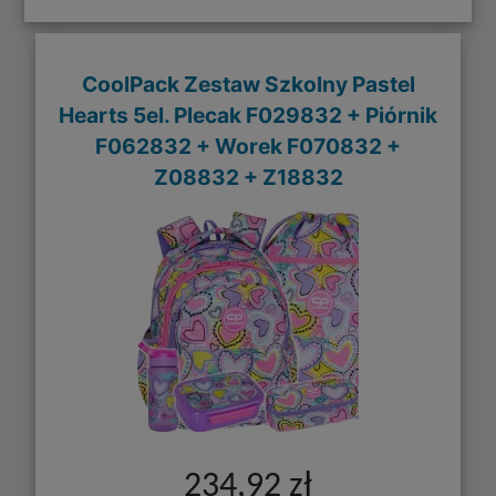
CoolPack Zestaw Szkolny Pastel
Hearts 5el. Plecak F029832 + Piórnik
F062832 + Worek F070832 +
Z08832 + Z18832
234,92 zł