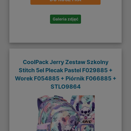
Galeria zdjęć
CoolPack Jerry Zestaw Szkolny
Stitch 5el Plecak Pastel F029885 +
Worek F054885 + Piórnik F066885 +
STLO9864