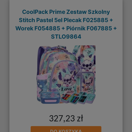
CoolPack Prime Zestaw Szkolny
Stitch Pastel 5el Plecak F025885 +
Worek F054885 + Piórnik F067885 +
STLO9864
327,23 zł
DO KOSZYKA