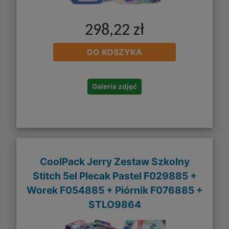
298,22 zł
DO KOSZYKA
Galeria zdjęć
CoolPack Jerry Zestaw Szkolny
Stitch 5el Plecak Pastel F029885 +
Worek F054885 + Piórnik F076885 +
STLO9864