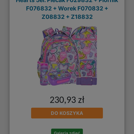
Hearts 5el. Plecak F029832 + Piórnik
F076832 + Worek F070832 +
Z08832 + Z18832
230,93 zł
DO KOSZYKA
Galeria zdjęć