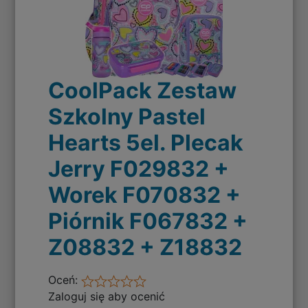
CoolPack Zestaw
Szkolny Pastel
Hearts 5el. Plecak
Jerry F029832 +
Worek F070832 +
Piórnik F067832 +
Z08832 + Z18832
Oceń:
Zaloguj się aby ocenić