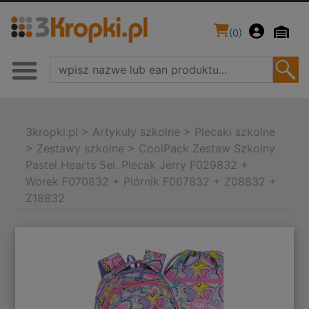
(
0
)
3kropki.pl
>
Artykuły szkolne
>
Plecaki szkolne
>
Zestawy szkolne
>
CoolPack Zestaw Szkolny
Pastel Hearts 5el. Plecak Jerry F029832 +
Worek F070832 + Piórnik F067832 + Z08832 +
Z18832