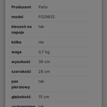
Producent
Patio
model
F029832
kieszeń na
tak
napoje
kółka
nie
waga
0,7 kg
wysokość
39 cm
szerokość
28 cm
pas
tak
piersiowy
głębokość
15 cm
usztywniane
tak