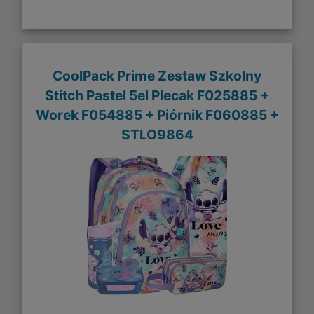
CoolPack Prime Zestaw Szkolny
Stitch Pastel 5el Plecak F025885 +
Worek F054885 + Piórnik F060885 +
STLO9864