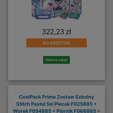
322,23 zł
DO KOSZYKA
Galeria zdjęć
CoolPack Prime Zestaw Szkolny
Stitch Pastel 5el Plecak F025885 +
Worek F054885 + Piórnik F066885 +