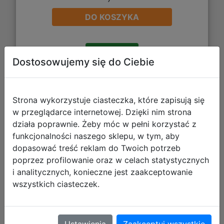
DO KOSZYKA
Galeria zdjęć
Dostosowujemy się do Ciebie
Strona wykorzystuje ciasteczka, które zapisują się
w przeglądarce internetowej. Dzięki nim strona
CoolPack Zestaw Szkolny Pastel
działa poprawnie. Żeby móc w pełni korzystać z
funkcjonalności naszego sklepu, w tym, aby
Hearts 5el. Plecak F029832 + Piórnik
dopasować treść reklam do Twoich potrzeb
F066832 + Worek F070832 +
poprzez profilowanie oraz w celach statystycznych
Z08832 + Z18832
i analitycznych, konieczne jest zaakceptowanie
wszystkich ciasteczek.
Ustawienia
Zaakceptuj wszystkie