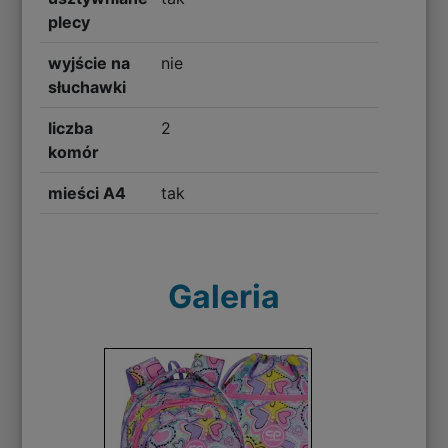
plecy
wyjście na
nie
słuchawki
liczba
2
komór
mieści A4
tak
Galeria