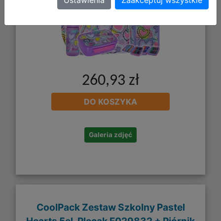
260,93 zł
DO KOSZYKA
Galeria zdjęć
CoolPack Zestaw Szkolny Pastel