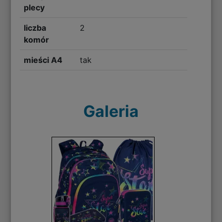
plecy
liczba
2
komór
mieści A4
tak
Galeria