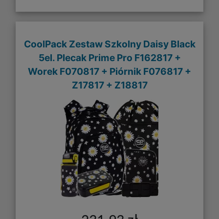
CoolPack Zestaw Szkolny Daisy Black
5el. Plecak Prime Pro F162817 +
Worek F070817 + Piórnik F076817 +
Z17817 + Z18817