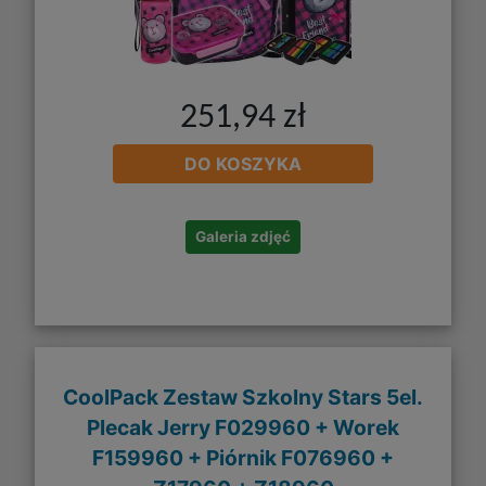
251,94 zł
DO KOSZYKA
Galeria zdjęć
CoolPack Zestaw Szkolny Stars 5el.
Plecak Jerry F029960 + Worek
F159960 + Piórnik F076960 +