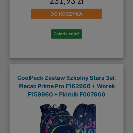
231,93 zł
DO KOSZYKA
Galeria zdjęć
CoolPack Zestaw Szkolny Stars 3el.
Plecak Prime Pro F162960 + Worek
F159960 + Piórnik F067960