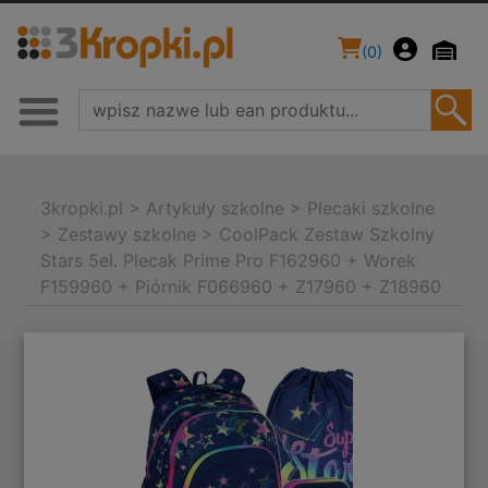
(
0
)
3kropki.pl
>
Artykuły szkolne
>
Plecaki szkolne
>
Zestawy szkolne
>
CoolPack Zestaw Szkolny
Stars 5el. Plecak Prime Pro F162960 + Worek
F159960 + Piórnik F066960 + Z17960 + Z18960