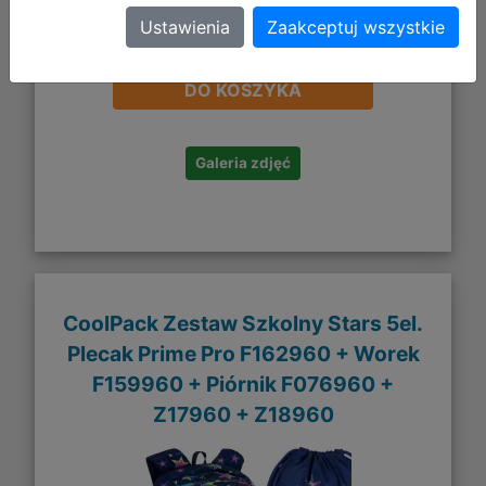
Ustawienia
Zaakceptuj wszystkie
262,54 zł
DO KOSZYKA
Galeria zdjęć
CoolPack Zestaw Szkolny Stars 5el.
Plecak Prime Pro F162960 + Worek
F159960 + Piórnik F076960 +
Z17960 + Z18960