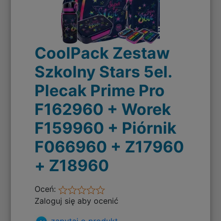
CoolPack Zestaw
Szkolny Stars 5el.
Plecak Prime Pro
F162960 + Worek
F159960 + Piórnik
F066960 + Z17960
+ Z18960
Oceń:
Zaloguj się aby ocenić
zapytaj o produkt