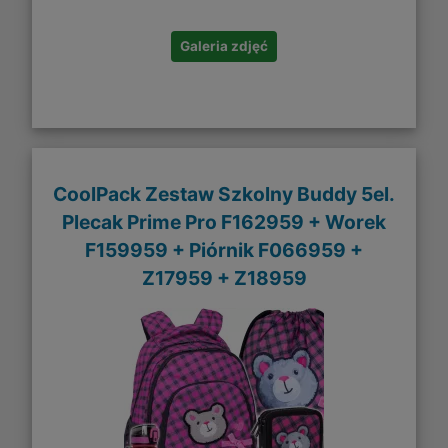
Galeria zdjęć
CoolPack Zestaw Szkolny Buddy 5el.
Plecak Prime Pro F162959 + Worek
F159959 + Piórnik F066959 +
Z17959 + Z18959