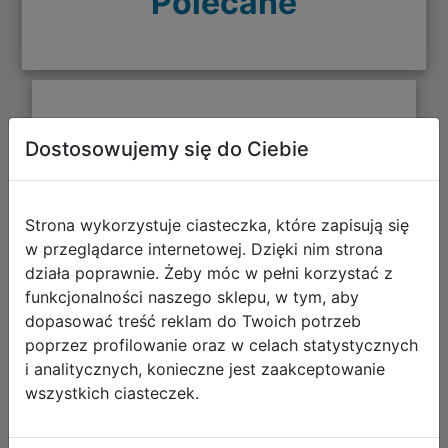
Polecane
CoolPack Zestaw Szkolny Stars 5el.
Dostosowujemy się do Ciebie
Plecak Prime Pro F162960 + Worek
F159960 + Piórnik F067960 +
Z17960 + Z18960
Strona wykorzystuje ciasteczka, które zapisują się
w przeglądarce internetowej. Dzięki nim strona
działa poprawnie. Żeby móc w pełni korzystać z
funkcjonalności naszego sklepu, w tym, aby
dopasować treść reklam do Twoich potrzeb
poprzez profilowanie oraz w celach statystycznych
i analitycznych, konieczne jest zaakceptowanie
wszystkich ciasteczek.