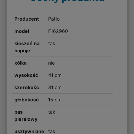
Producent
Patio
model
F162960
kieszeń na
tak
napoje
kółka
nie
wysokość
41 cm
szerokość
31 cm
głębokość
15 cm
pas
tak
piersiowy
usztywniane
tak