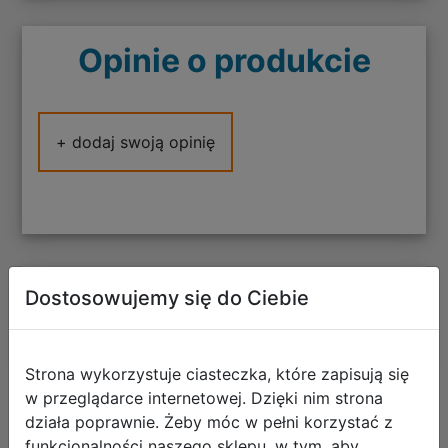
Opinie o produkcie
+ dodaj swoją opinię
Polecane
Dostosowujemy się do Ciebie
Strona wykorzystuje ciasteczka, które zapisują się
w przeglądarce internetowej. Dzięki nim strona
działa poprawnie. Żeby móc w pełni korzystać z
CoolPack Zestaw Szkolny Stitch Gold
funkcjonalności naszego sklepu, w tym, aby