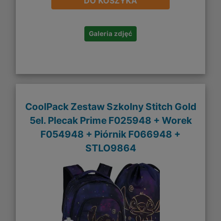
DO KOSZYKA
Galeria zdjęć
CoolPack Zestaw Szkolny Stitch Gold
5el. Plecak Prime F025948 + Worek
F054948 + Piórnik F066948 +
STLO9864