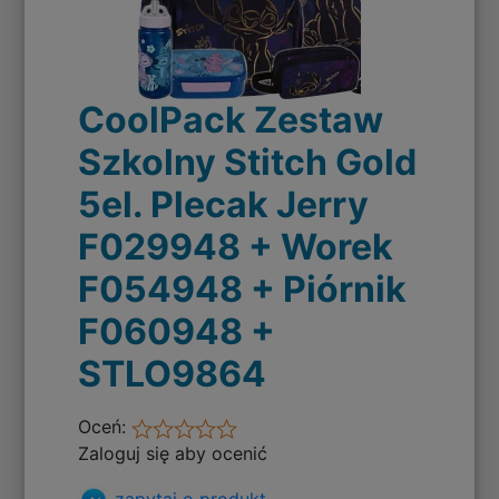
CoolPack Zestaw
Szkolny Stitch Gold
5el. Plecak Jerry
F029948 + Worek
F054948 + Piórnik
F060948 +
STLO9864
Oceń:
Zaloguj się aby ocenić
zapytaj o produkt