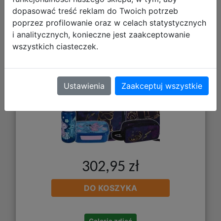
5el. Plecak Prime F025948 + Worek
dopasować treść reklam do Twoich potrzeb
F054948 + Piórnik F060948 +
poprzez profilowanie oraz w celach statystycznych
STLO9864
i analitycznych, konieczne jest zaakceptowanie
wszystkich ciasteczek.
Ustawienia
Zaakceptuj wszystkie
302,95 zł
DO KOSZYKA