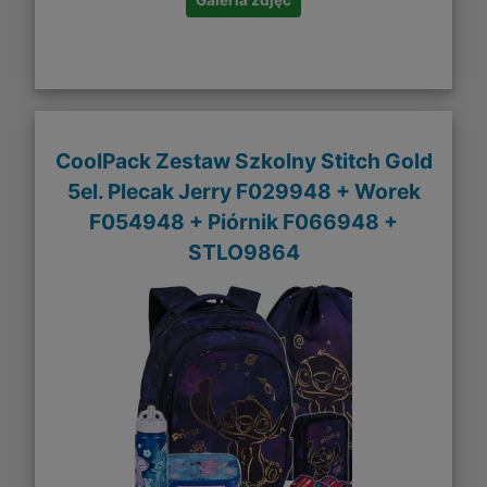
Galeria zdjęć
CoolPack Zestaw Szkolny Stitch Gold
5el. Plecak Jerry F029948 + Worek
F054948 + Piórnik F066948 +
STLO9864