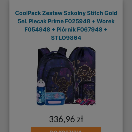
CoolPack Zestaw Szkolny Stitch Gold
5el. Plecak Prime F025948 + Worek
F054948 + Piórnik F067948 +
STLO9864
336,96 zł