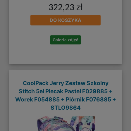
322,23 zł
DO KOSZYKA
Galeria zdjęć
CoolPack Jerry Zestaw Szkolny
Stitch 5el Plecak Pastel F029885 +
Worek F054885 + Piórnik F076885 +
STLO9864