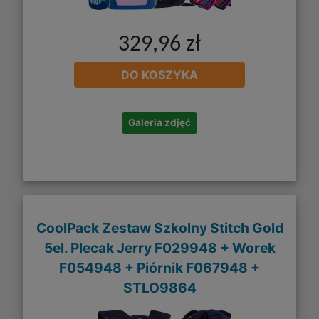
329,96 zł
DO KOSZYKA
Galeria zdjęć
CoolPack Zestaw Szkolny Stitch Gold
5el. Plecak Jerry F029948 + Worek
F054948 + Piórnik F067948 +
STLO9864