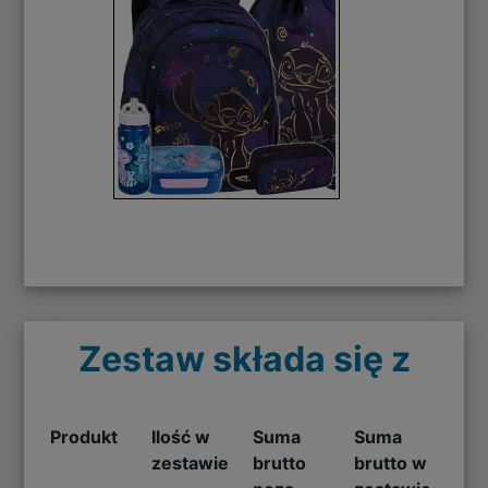
Zestaw składa się z
Produkt
Ilość w
Suma
Suma
zestawie
brutto
brutto w