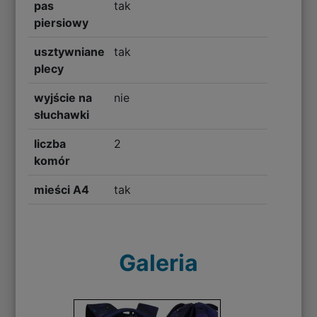
pas
tak
piersiowy
usztywniane
tak
plecy
wyjście na
nie
słuchawki
liczba
2
komór
mieści A4
tak
Galeria