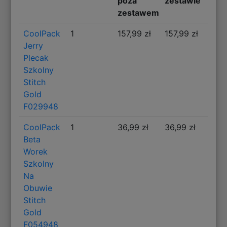
poza
zestawie
zestawem
CoolPack
1
157,99 zł
157,99 zł
Jerry
Plecak
Szkolny
Stitch
Gold
F029948
CoolPack
1
36,99 zł
36,99 zł
Beta
Worek
Szkolny
Na
Obuwie
Stitch
Gold
F054948