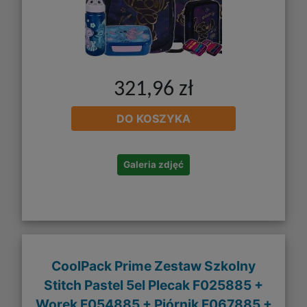
321,96 zł
DO KOSZYKA
Galeria zdjęć
CoolPack Prime Zestaw Szkolny
Stitch Pastel 5el Plecak F025885 +
Worek F054885 + Piórnik F067885 +