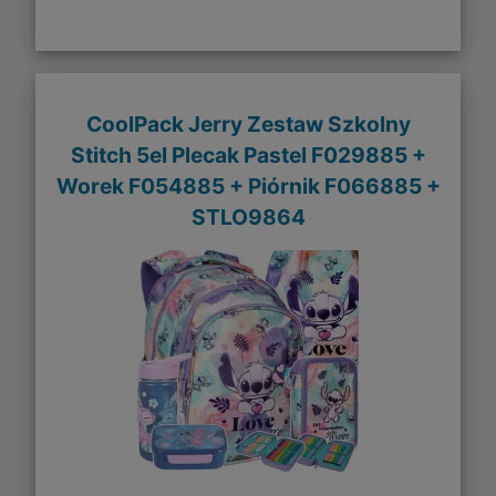
CoolPack Jerry Zestaw Szkolny
Stitch 5el Plecak Pastel F029885 +
Worek F054885 + Piórnik F066885 +
STLO9864