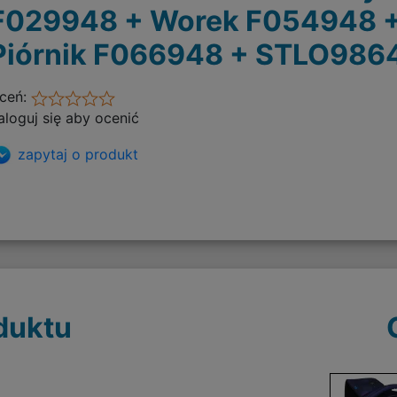
F029948 + Worek F054948 
Piórnik F066948 + STLO986
ceń:
aloguj się aby ocenić
zapytaj o produkt
duktu