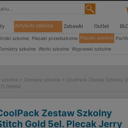
Artykuły szkolne
ty
Zabawki
Outlet
BL
Plecaki szkolne
órniki szkolne
Plecaki przedszkolne
Portf
Tornistry szkolne
Worki szkolne
Wyprawki szkolne
i szkolne
>
Zestawy szkolne
>
CoolPack Zestaw Szkolny St
 STLO9864
CoolPack Zestaw Szkolny
Stitch Gold 5el. Plecak Jerry