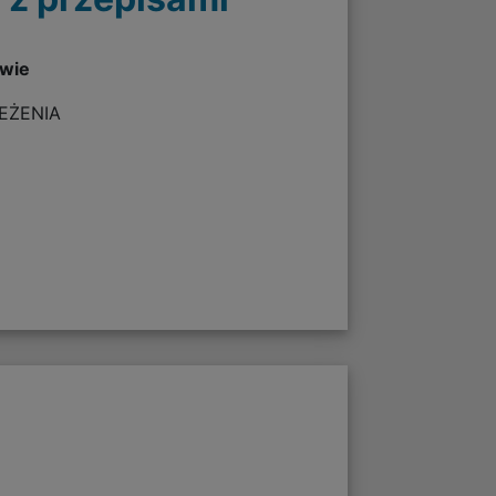
twie
ZEŻENIA