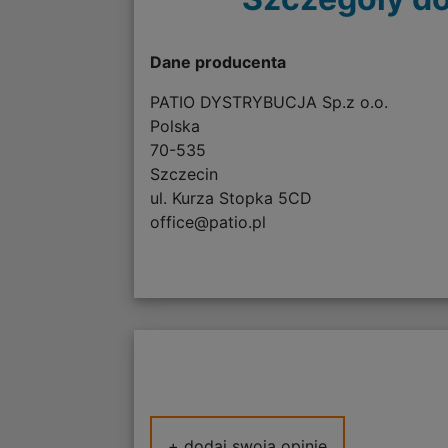
Dane producenta
PATIO DYSTRYBUCJA Sp.z o.o.
Polska
70-535
Szczecin
ul. Kurza Stopka 5CD
office@patio.pl
+ dodaj swoją opinię