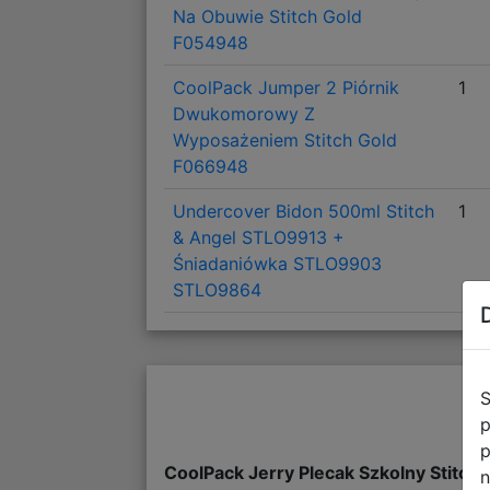
Na Obuwie Stitch Gold
F054948
CoolPack Jumper 2 Piórnik
1
Dwukomorowy Z
Wyposażeniem Stitch Gold
F066948
Undercover Bidon 500ml Stitch
1
& Angel STLO9913 +
Śniadaniówka STLO9903
STLO9864
S
p
p
CoolPack Jerry Plecak Szkolny Stitc
n