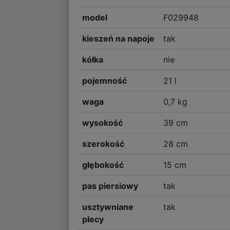
model
F029948
kieszeń na napoje
tak
kółka
nie
pojemność
21 l
waga
0,7 kg
wysokość
39 cm
szerokość
28 cm
głębokość
15 cm
pas piersiowy
tak
usztywniane
tak
plecy