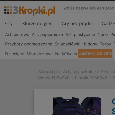
Gry
Klucze do gier
Gry bez prądu
Gadże
Art. biurowe
Art. papiernicze
Art. plastyczne
Nerki
Pi
Przybory geometryczne
Śniadaniówki i bidony
Torby
Zestawy szkolne
Dziecięce
Młodzieżowe
Na kółkach
3kropki.pl
>
Artykuły szkolne
>
Plecak
Worek F054948 + Piórnik F066948 +