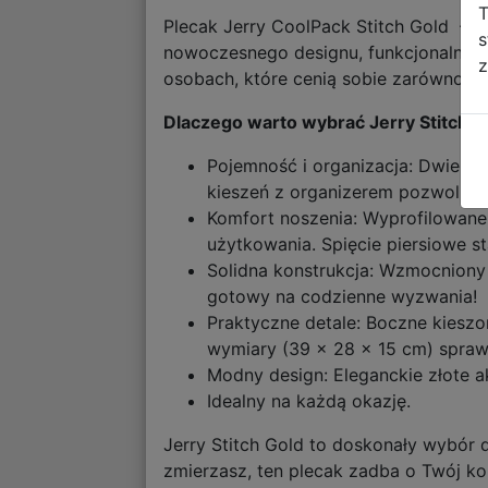
T
Plecak Jerry CoolPack Stitch Gold – S
s
nowoczesnego designu, funkcjonalności
z
osobach, które cenią sobie zarówno mo
Dlaczego warto wybrać Jerry Stitch G
Pojemność i organizacja: Dwie pr
kieszeń z organizerem pozwoli up
Komfort noszenia: Wyprofilowane
użytkowania. Spięcie piersiowe st
Solidna konstrukcja: Wzmocniony 
gotowy na codzienne wyzwania!
Praktyczne detale: Boczne kieszo
wymiary (39 x 28 x 15 cm) sprawi
Modny design: Eleganckie złote a
Idealny na każdą okazję.
Jerry Stitch Gold to doskonały wybór 
zmierzasz, ten plecak zadba o Twój kom