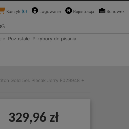
Koszyk
(
0
)
Logowanie
Rejestracja
Schowek
OG
ele
Pozostałe
Przybory do pisania
itch Gold 5el. Plecak Jerry F029948 +
329,96 zł