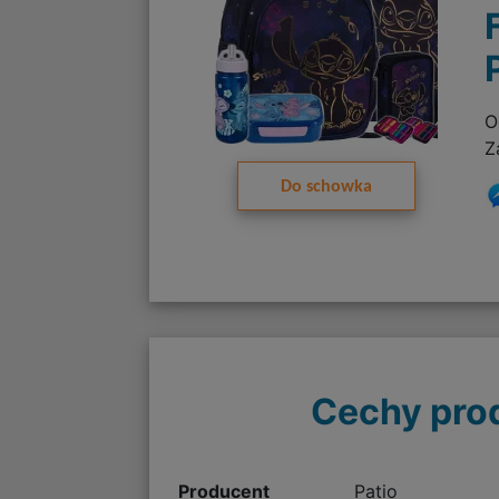
O
Z
Do schowka
Cechy pro
Producent
Patio