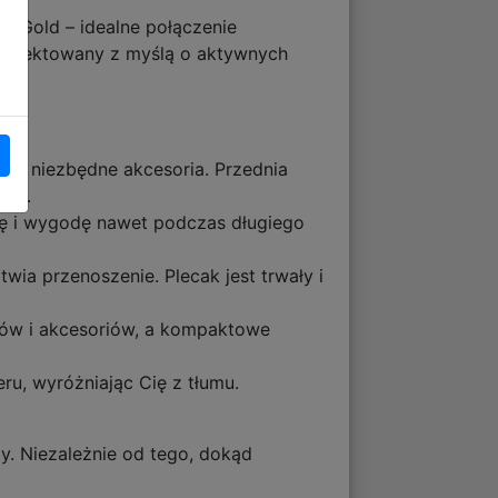
ch Gold – idealne połączenie
aprojektowany z myślą o aktywnych
tkie niezbędne akcesoria. Przednia
fon.
ię i wygodę nawet podczas długiego
wia przenoszenie. Plecak jest trwały i
ojów i akcesoriów, a kompaktowe
ru, wyróżniając Cię z tłumu.
y. Niezależnie od tego, dokąd