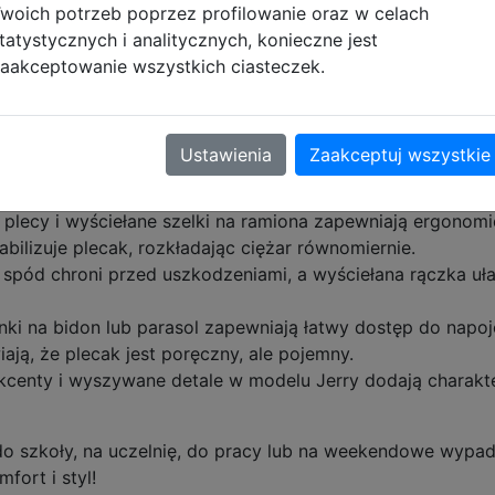
woich potrzeb poprzez profilowanie oraz w celach
tyl i Komfort w Jednym! Poznaj plecak Jerry CoolPack Stit
tatystycznych i analitycznych, konieczne jest
 i wygody! Ten stylowy plecak o rozmiarze 15'' został z
aakceptowanie wszystkich ciasteczek.
dny wygląd, jak i praktyczne rozwiązania na co dzień.
old?
Ustawienia
Zaakceptuj wszystkie
zestronne komory pomieszczą laptopa 15'', książki i wszys
orządkować drobiazgi, takie jak długopisy, klucze czy tele
 plecy i wyściełane szelki na ramiona zapewniają ergonom
abilizuje plecak, rozkładając ciężar równomiernie.
spód chroni przed uszkodzeniami, a wyściełana rączka ułat
nki na bidon lub parasol zapewniają łatwy dostęp do nap
ają, że plecak jest poręczny, ale pojemny.
kcenty i wyszywane detale w modelu Jerry dodają charakte
do szkoły, na uczelnię, do pracy lub na weekendowe wypad
fort i styl!