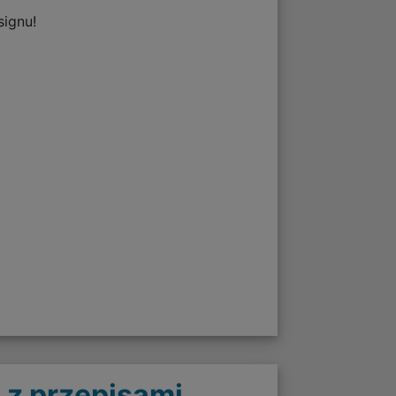
signu!
 z przepisami