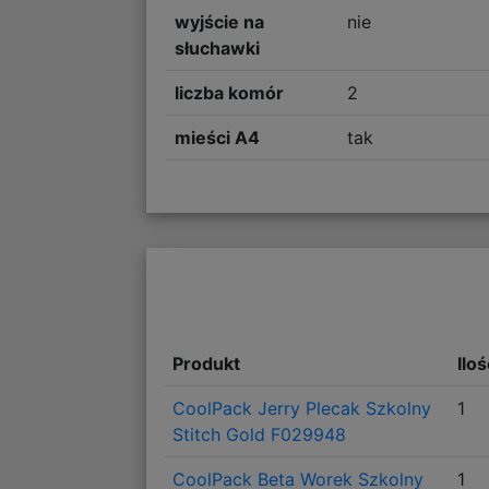
wyjście na
nie
słuchawki
liczba komór
2
mieści A4
tak
Produkt
Ilo
CoolPack Jerry Plecak Szkolny
1
Stitch Gold F029948
CoolPack Beta Worek Szkolny
1