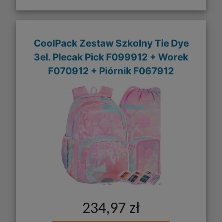
CoolPack Zestaw Szkolny Tie Dye
3el. Plecak Pick F099912 + Worek
F070912 + Piórnik F067912
234,97 zł