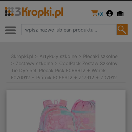
(
0
)
3kropki.pl
>
Artykuły szkolne
>
Plecaki szkolne
>
Zestawy szkolne
>
CoolPack Zestaw Szkolny
Tie Dye 5el. Plecak Pick F099912 + Worek
F070912 + Piórnik F066912 + Z17912 + Z07912