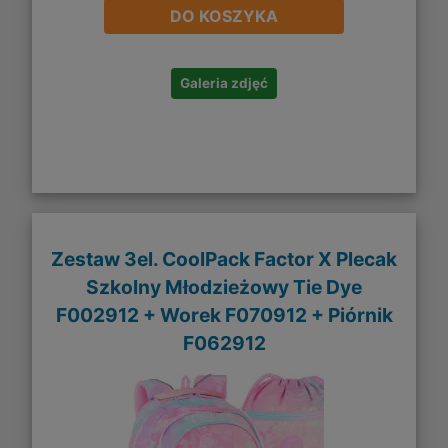
DO KOSZYKA
Galeria zdjęć
Zestaw 3el. CoolPack Factor X Plecak
Szkolny Młodzieżowy Tie Dye
F002912 + Worek F070912 + Piórnik
F062912