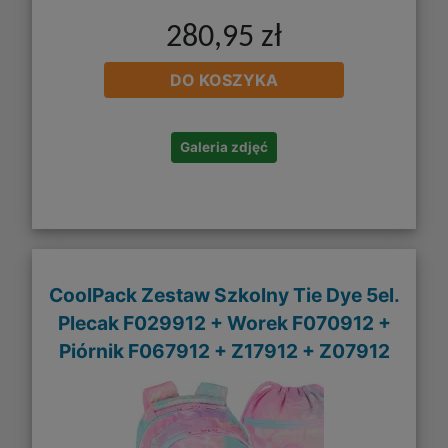
280,95 zł
DO KOSZYKA
Galeria zdjęć
CoolPack Zestaw Szkolny Tie Dye 5el.
Plecak F029912 + Worek F070912 +
Piórnik F067912 + Z17912 + Z07912