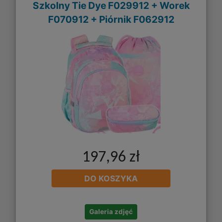
Szkolny Tie Dye F029912 + Worek
F070912 + Piórnik F062912
197,96 zł
DO KOSZYKA
Galeria zdjęć