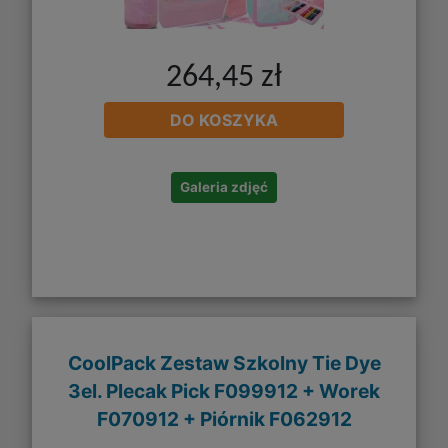
264,45 zł
DO KOSZYKA
Galeria zdjęć
CoolPack Zestaw Szkolny Tie Dye
3el. Plecak Pick F099912 + Worek
F070912 + Piórnik F062912