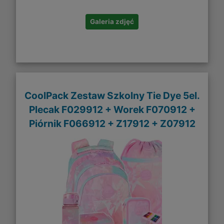
Galeria zdjęć
CoolPack Zestaw Szkolny Tie Dye 5el.
Plecak F029912 + Worek F070912 +
Piórnik F066912 + Z17912 + Z07912