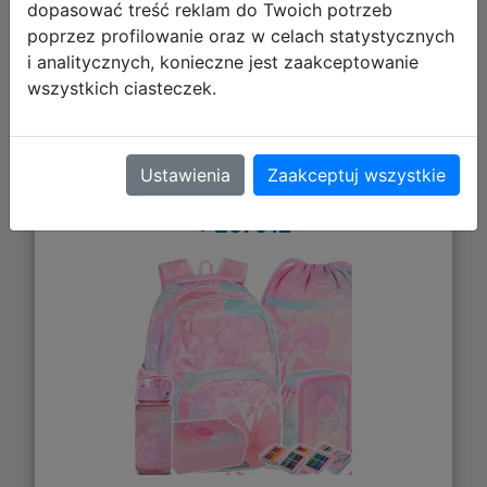
dopasować treść reklam do Twoich potrzeb
poprzez profilowanie oraz w celach statystycznych
i analitycznych, konieczne jest zaakceptowanie
wszystkich ciasteczek.
CoolPack Zestaw Szkolny Tie Dye 5el.
Plecak Pick F099912 + Worek
Ustawienia
Zaakceptuj wszystkie
F070912 + Piórnik F067912 + Z17912
+ Z07912