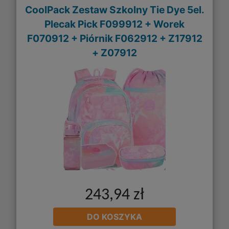
CoolPack Zestaw Szkolny Tie Dye 5el.
Plecak Pick F099912 + Worek
F070912 + Piórnik F062912 + Z17912
+ Z07912
243,94 zł
DO KOSZYKA