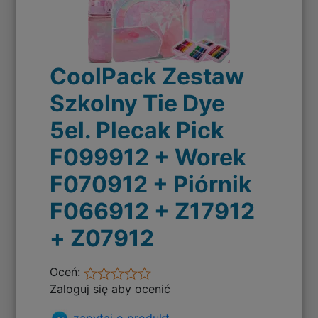
CoolPack Zestaw
Szkolny Tie Dye
5el. Plecak Pick
F099912 + Worek
F070912 + Piórnik
F066912 + Z17912
+ Z07912
Oceń:
Zaloguj się aby ocenić
zapytaj o produkt