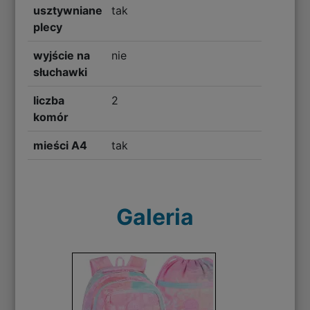
usztywniane
tak
plecy
wyjście na
nie
słuchawki
liczba
2
komór
mieści A4
tak
Galeria