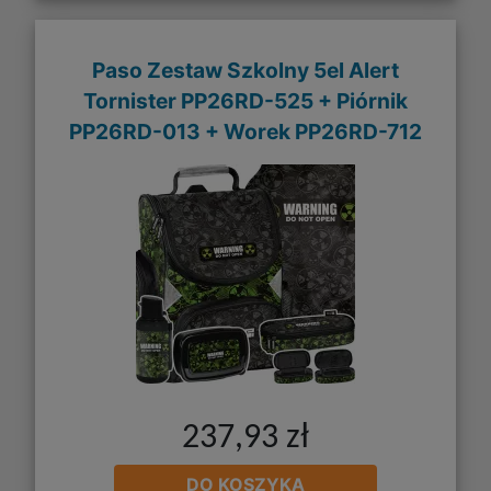
Paso Zestaw Szkolny 5el Alert
Tornister PP26RD-525 + Piórnik
PP26RD-013 + Worek PP26RD-712
237,93 zł
DO KOSZYKA