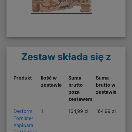
Zestaw składa się z
Produkt
Ilość w
Suma
Suma
zestawie
brutto
brutto w
poza
zestawie
zestawem
Derform
1
164,99 zł
164,99 zł
Tornister
Kapibara