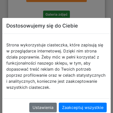
Galeria zdjęć
Dostosowujemy się do Ciebie
Strona wykorzystuje ciasteczka, które zapisują się
w przeglądarce internetowej. Dzięki nim strona
Paso Zestaw Szkolny 5el Piksel
działa poprawnie. Żeby móc w pełni korzystać z
Maska Tornister PP26ME-525 +
funkcjonalności naszego sklepu, w tym, aby
Piórnik PP26ME-013 + Worek
dopasować treść reklam do Twoich potrzeb
PP26ME-712 + Torba PP26ME-074
poprzez profilowanie oraz w celach statystycznych
i analitycznych, konieczne jest zaakceptowanie
wszystkich ciasteczek.
Ustawienia
Zaakceptuj wszystkie