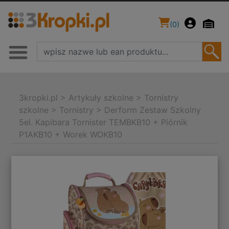
(
0
)
3kropki.pl
>
Artykuły szkolne
>
Tornistry
szkolne
>
Tornistry
>
Derform Zestaw Szkolny
5el. Kapibara Tornister TEMBKB10 + Piórnik
P1AKB10 + Worek WOKB10