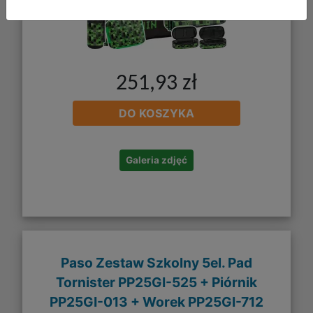
251,93 zł
DO KOSZYKA
Galeria zdjęć
Paso Zestaw Szkolny 5el. Pad
Tornister PP25GI-525 + Piórnik
PP25GI-013 + Worek PP25GI-712