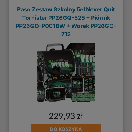
Paso Zestaw Szkolny 5el Never Quit
Tornister PP26GQ-525 + Piórnik
PP26GQ-P001BW + Worek PP26GQ-
712
229,93 zł
DO KOSZYKA