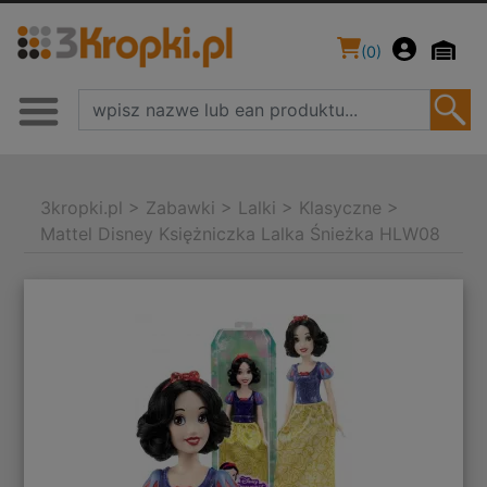
(
0
)
3kropki.pl
>
Zabawki
>
Lalki
>
Klasyczne
>
Mattel Disney Księżniczka Lalka Śnieżka HLW08