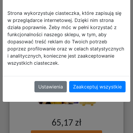
Strona wykorzystuje ciasteczka, które zapisują się
w przeglądarce internetowej. Dzięki nim strona
działa poprawnie. Żeby móc w pełni korzystać z
Mattel Disney Lalka Księżniczka Bella
funkcjonalności naszego sklepu, w tym, aby
HLW11
dopasować treść reklam do Twoich potrzeb
poprzez profilowanie oraz w celach statystycznych
i analitycznych, konieczne jest zaakceptowanie
wszystkich ciasteczek.
Ustawienia
Zaakceptuj wszystkie
65,17 zł