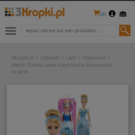
(
0
)
3kropki.pl
>
Zabawki
>
Lalki
>
Klasyczne
>
Mattel Disney Lalka Księżniczka Kopciuszek
HLW06