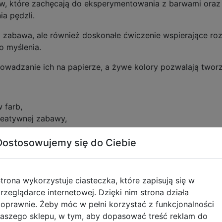
w, które zachęcają do eksperymentowania z barwami oraz
a pędzli.
a zabawa, ale również doskonałe ćwiczenie wspierające ro
o myślenia.
rowadzanie ich na papierze, a żywe kolory pozwalają twor
 farb,
reatywnej zabawy,
atywności,
Dostosowujemy się do Ciebie
z koordynację wzrokowo-ruchową,
erze,
jących przygodę z plastyką,
trona wykorzystuje ciasteczka, które zapisują się w
): 20 x 28 x 1
rzeglądarce internetowej. Dzięki nim strona działa
oprawnie. Żeby móc w pełni korzystać z funkcjonalności
aszego sklepu, w tym, aby dopasować treść reklam do