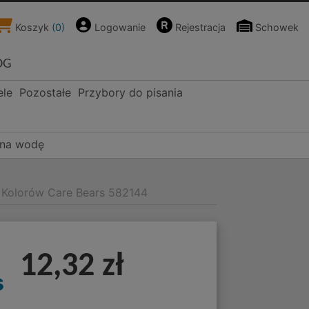
Koszyk
(
0
)
Logowanie
Rejestracja
Schowek
OG
ele
Pozostałe
Przybory do pisania
i na wodę
 Kolorów Care Bears 582144
12,32 zł
s