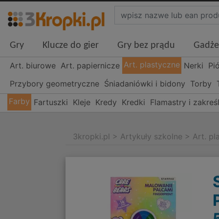
Gry
Klucze do gier
Gry bez prądu
Gadże
Art. plastyczne
Art. biurowe
Art. papiernicze
Nerki
Pi
Przybory geometryczne
Śniadaniówki i bidony
Torby
Farby
Fartuszki
Kleje
Kredy
Kredki
Flamastry i zakreś
3kropki.pl
>
Artykuły szkolne
>
Art. p