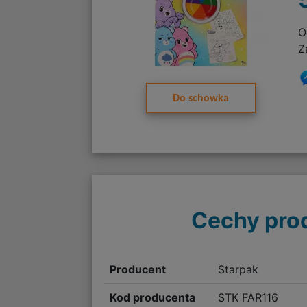
O
Z
Do schowka
Cechy pro
Producent
Starpak
Kod producenta
STK FAR116