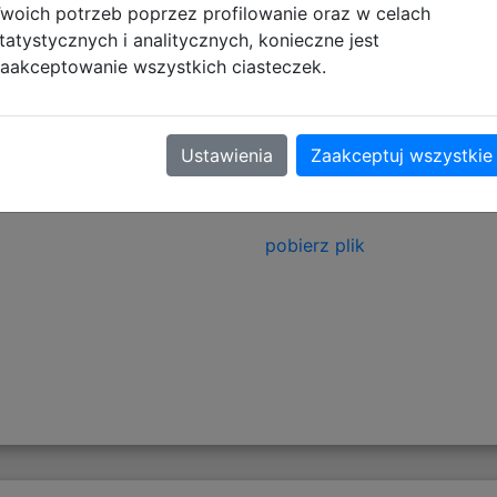
woich potrzeb poprzez profilowanie oraz w celach
tatystycznych i analitycznych, konieczne jest
aakceptowanie wszystkich ciasteczek.
tyczące zgodności produktu
Ustawienia
Zaakceptuj wszystkie
Informacje o bezpieczeńs
Artykuły szkolne - Ostrzeż
pobierz plik