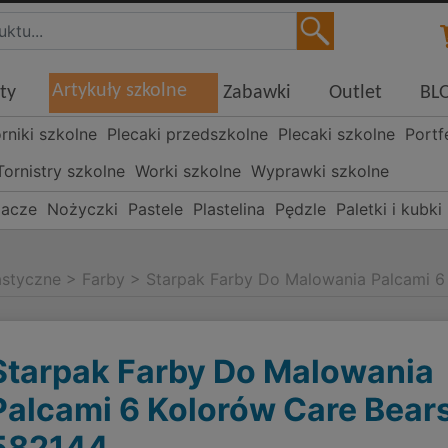
Artykuły szkolne
ty
Zabawki
Outlet
BL
órniki szkolne
Plecaki przedszkolne
Plecaki szkolne
Portf
Tornistry szkolne
Worki szkolne
Wyprawki szkolne
lacze
Nożyczki
Pastele
Plastelina
Pędzle
Paletki i kubk
lastyczne
>
Farby
>
Starpak Farby Do Malowania Palcami 6
Starpak Farby Do Malowania
Palcami 6 Kolorów Care Bear
582144