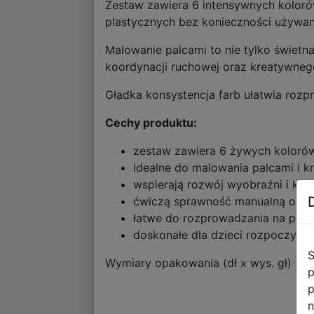
Zestaw zawiera 6 intensywnych koloró
plastycznych bez konieczności używani
Malowanie palcami to nie tylko świetn
koordynacji ruchowej oraz kreatywneg
Gładka konsystencja farb ułatwia rozp
Cechy produktu:
zestaw zawiera 6 żywych kolorów
idealne do malowania palcami i k
wspierają rozwój wyobraźni i kre
ćwiczą sprawność manualną ora
łatwe do rozprowadzania na papi
doskonałe dla dzieci rozpoczyna
S
Wymiary opakowania (dł x wys. gł) (cm
p
p
n