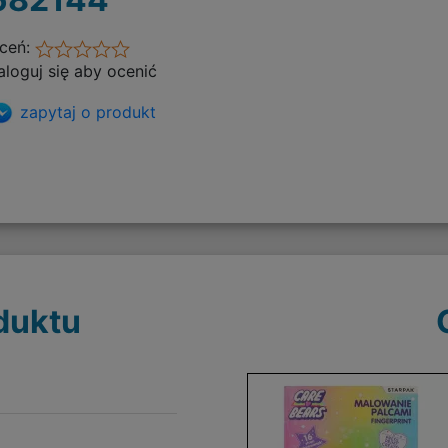
ceń:
aloguj się aby ocenić
zapytaj o produkt
duktu