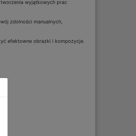
 tworzenia wyjątkowych prac
zwój zdolności manualnych,
zyć efektowne obrazki i kompozycje.