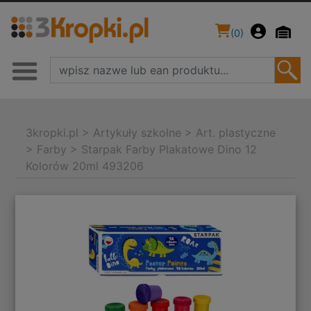
(
0
)
3kropki.pl
>
Artykuły szkolne
>
Art. plastyczne
>
Farby
>
Starpak Farby Plakatowe Dino 12
Kolorów 20ml 493206